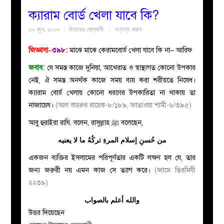
ক্যারাম বোর্ড খেলা যাবে কি?
বয়ান
৩০ জুন, ২০১৮
উমায়ের কোব্বাদী
মন্তব্য করুন
নারীদের
জিজ্ঞাসা–
৩৯৮
:
মাঝে মাঝে কেরামবোর্ড খেলা যাবে কি না– আরিফ
জবাব:
যে সমস্ত কাজে দুনিয়া, আখেরাত ও স্বাস্থ্যগত কোনো উপকার
পাতা
নেই, ঐ সমস্ত অনর্থক কাজে সময় ব্যয় করা শরীয়তে নিষেধ।
ক্যারাম বোর্ড খেলায় কোনো ধরণের উপকারিতা না থাকায় তা
ইসলাহী
নাজায়েয।
(আল বাহরুর রায়েক-৮/১৮৯, ফাতাওয়া শামী-৬/৩৯৫)
আবু হুরাইরা রাযি. বলেন, রাসূল্লাহ
ﷺ
বলেছেন,
মজলিস
من حُسنِ إسلام المرءِ تركُهُ ما لا يعنيه
প্রশ্ন
একজন ব্যক্তির ইসলামের পরিপূর্ণতার একটি লক্ষণ হল যে, তার
জন্য জরুরী নয় এমন কাজ সে ত্যাগ করে।
(জামে তিরমিযী
করুন
২২৩৯)
والله أعلم بالصواب
উত্তর দিয়েছেন