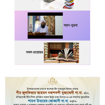
বয়ান-খুতবা
সকল প্রশ্নোত্তর