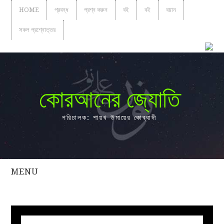
HOME
প্রবন্ধ
প্রশ্ন করুন
বই
বই
বয়ান
সকল প্রশ্নোত্তর
কোরআনের জ্যোতি
পরিচালক: শায়খ উমায়ের কোব্বাদী
MENU
সকল
প্রশ্নোত্তর
প্রবন্ধ