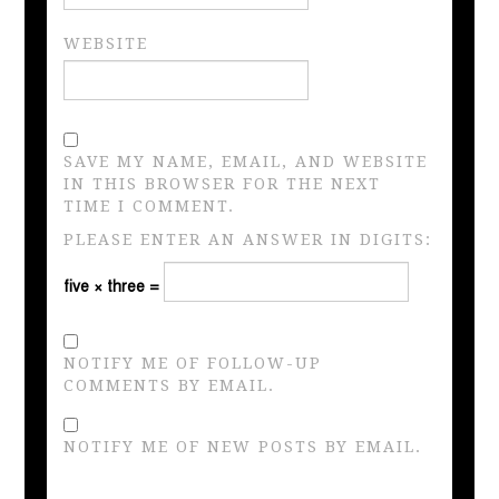
WEBSITE
SAVE MY NAME, EMAIL, AND WEBSITE
IN THIS BROWSER FOR THE NEXT
TIME I COMMENT.
PLEASE ENTER AN ANSWER IN DIGITS:
five × three =
NOTIFY ME OF FOLLOW-UP
COMMENTS BY EMAIL.
NOTIFY ME OF NEW POSTS BY EMAIL.