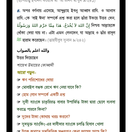
(হাশিয়াতু ইবনিল কায়্যিম মা’ আ’উনিল মা’বুদ ৯/২৪১)
৪.
অপর বর্ণনায় এসেছে, আব্দুল্লাহ ইবনু আব্বাস রাযি
.
ও আনাস
রাযি
.
-কে ‘বাই ঈনা’ সম্পর্কে প্রশ্ন করা হলে তাঁরা উভয়ে উত্তর দেন,
إِنَّ اللهَ لاَ يُخْدَعُ، هَذَا مِمَّا حَرَّمَ اللهُ وَرَسُولُهُ
নিশ্চয় আল্লাহকে
ধোঁকা দেয়া যায় না। এটা এমন লেনদেন, যা আল্লাহ ও তাঁর রাসূল
ﷺ
হারাম করেছেন।
(তাহযীবুস সুনান ৯/২৪২)
والله اعلم بالصواب
উত্তর দিয়েছেন
শায়েখ উমায়ের কোব্বাদী
আরো পড়ুন–
☞
ঋণ পরিশোধের দোয়া
☞
মোবাইল বন্ধক রেখে ঋণ নেয়া যাবে কি?
☞
হোম লোন সম্পর্কে একটি প্রশ্ন
☞
সুদী ব্যাংকে চাকুরিরত বাবার উপার্জিত টাকা দ্বারা ছেলে ব্যবসা
করতে পারবে কিনা?
☞
সুদের টাকা কোথায় খরচ করবে?
☞
সুদমুক্ত ব্যাংকিং-এর দাবীদার ব্যাংকে চলতি হিসাব খোলা
☞
ট্যাক্স কমাতে সুদভিত্তিক সঞ্চয়পত্র কেনা জায়েয আছে কি?