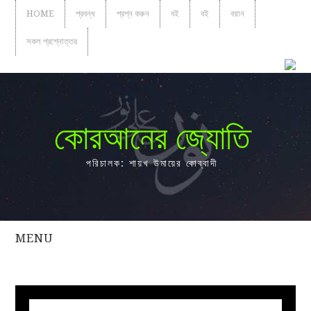
HOME
প্রবন্ধ
প্রশ্ন করুন
বই
বই
বয়ান
সকল প্রশ্নোত্তর
কোরআনের জ্যোতি
পরিচালক: শায়খ উমায়ের কোব্বাদী
MENU
সকল
প্রশ্নোত্তর
প্রবন্ধ