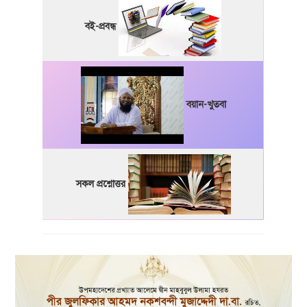
বই-প্রবন্ধ
বয়ান-খুতবা
সকল প্রশ্নোত্তর