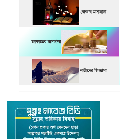
রোজার মাসআলা
জাকাতের মাসআলা
নারীদের জিজ্ঞাসা