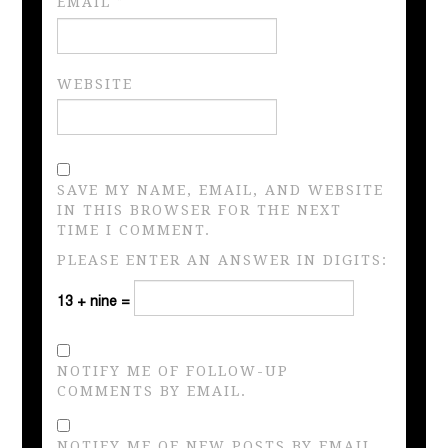
EMAIL
*
WEBSITE
SAVE MY NAME, EMAIL, AND WEBSITE
IN THIS BROWSER FOR THE NEXT
TIME I COMMENT.
PLEASE ENTER AN ANSWER IN DIGITS:
13 + nine =
NOTIFY ME OF FOLLOW-UP
COMMENTS BY EMAIL.
NOTIFY ME OF NEW POSTS BY EMAIL.