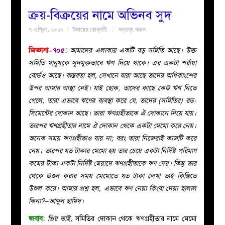
ক্রয়-বিক্রয়ের নামে অভিনব সুদ
বয়ান
৭ এপ্রিল, ২০১৯
উমায়ের কোব্বাদী
মন্তব্য করুন
নারীদের
জিজ্ঞাসা–
৭০৫
:
আমাদের এলাকায় একটি বড় সমিতি আছে। উক্ত
সমিতি মানুষকে সুদমুক্তভাবে ঋণ দিয়ে থাকে। এর একটা শরীয়া
পাতা
বোর্ডও আছে। বাস্তবতা হল, সেখানে যারা আছে তাদের অধিকাংশের
উপর আমার আস্থা নেই। যাই হোক, তাদের কাছে কেউ ঋণ নিতে
ইসলাহী
গেলে, তারা এভাবে ঋণের ব্যবস্থা করে যে, তাদের (সমিতির) রড-
সিমেন্টের দোকান আছে। তারা ঋণগ্রহীতাকে ঐ দোকানে নিয়ে যায়।
মজলিস
তারপর ঋণগ্রহীতার নামে ঐ দোকান থেকে একটা মেমো করে নেয়।
অনেক সময় ঋণগ্রহীতাও যায় না; বরং তারা নিজেরাই কাজটি করে
প্রশ্ন
নেয়। তারপর যত টাকার মেমো হয় তার চেয়ে একটা নির্দিষ্ট পরিমাণ
কমের টাকা একটা নির্দিষ্ট মেয়াদে ঋণগ্রহীতাকে ঋণ দেয়। কিন্তু তার
করুন
থেকে উশুল করার সময় মেমোতে যত টাকা লেখা তাই কিস্তিতে
উশুল করে। আমার প্রশ্ন হল, এভাবে ঋণ নেয়া কিংবা দেয়া হালাল
কিনা?–আব্দুল হামিদ।
জবাব:
প্রিয় ভাই,
সমিতির দোকান থেকে ঋণগ্রহীতার নামে মেমো