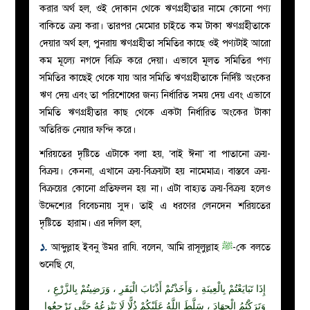
করার অর্থ হল, ওই দোকান থেকে ঋণগ্রহীতার নামে কোনো পণ্য
বাকিতে ক্রয় করা। তারপর মেমোর চাইতে কম টাকা ঋণগ্রহীতাকে
দেয়ার অর্থ হল, পুনরায় ঋণগ্রহীতা সমিতির কাছে ওই পণ্যটাই আরো
কম মূল্যে নগদে বিক্রি করে দেয়া। এভাবে মূলত সমিতির পণ্য
সমিতির কাছেই থেকে যায় আর সমিতি ঋণগ্রহীতাকে নির্দিষ্ট অংকের
ঋণ দেয় এবং তা পরিশোধের জন্য নির্ধারিত সময় দেয় এবং এভাবে
সমিতি ঋণগ্রহীতার কাছ থেকে একটা নির্ধারিত অংকের টাকা
অতিরিক্ত নেয়ার ফন্দি করে।
শরিয়তের দৃষ্টিতে এটাকে বলা হয়, ‘বাই ঈনা’ বা পাতানো ক্রয়-
বিক্রয়। কেননা, এখানে ক্রয়-বিক্রয়টা হয় নামেমাত্র। বাস্তবে ক্রয়-
বিক্রয়ের কোনো প্রতিফলন হয় না। এটা বাহ্যত ক্রয়-বিক্রয় হলেও
উদ্দেশ্যের বিবেচনায় সুদ। তাই এ ধরণের লেনদেন শরিয়তের
দৃষ্টিতে হারাম। এর দলিল হল,
১.
আব্দুল্লাহ ইবনু উমর রাযি. বলেন, আমি রাসূলুল্লাহ
ﷺ
-কে বলতে
শুনেছি যে,
إِذَا
تَبَايَعْتُمْ
بِالْعِينَةِ
، وَأَخَذْتُمْ
أَذْنَابَ
الْبَقَرِ ، وَرَضِيتُمْ بِالزَّرْعِ ،
وَتَرَكْتُمُ الْجِهَادَ ، سَلَّطَ اللَّهُ عَلَيْكُمْ ذُلًّا لَا يَنْزِعُهُ حَتَّى تَرْجِعُوا