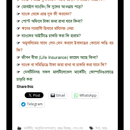
☞
মোবাইল ব্যাংকিং কি সুদের আওতায় পড়ে?
☞
ব্যাংক থেকে প্রাপ্ত সুদ কী করবেন?
☞
পোস্ট অফিসে টাকা জমা রাখা যাবে কিনা?
☞
ঋণের গ্যারান্টি হিসাবে মর্টগেজ নেয়া
☞
ব্যাংকের আইটিতে চাকরি করা কি হারাম?
☞
অমুসলিমের সাথে লেন-দেন করলে ইবাদতের কোনো ক্ষতি হয়
কি?
☞
জীবন বীমা (Life Insurance) জায়েয আছে কিনা?
☞
ব্যাংক বা সমিতিতে টাকা জমা রাখা বা চাকরি করা যাবে কি?
☞
ডেসটিনিসহ সকল মালটিলেভেল মার্কেটিং কোম্পানিগুলোতে
চাকুরি করা
Share this:
Email
WhatsApp
Telegram
অর্থনীতি
,
আধুনিক মাসআলা
,
ক্রয়-বিক্রয়
,
লেন-দেন
ঈনা
,
ক্রয়-