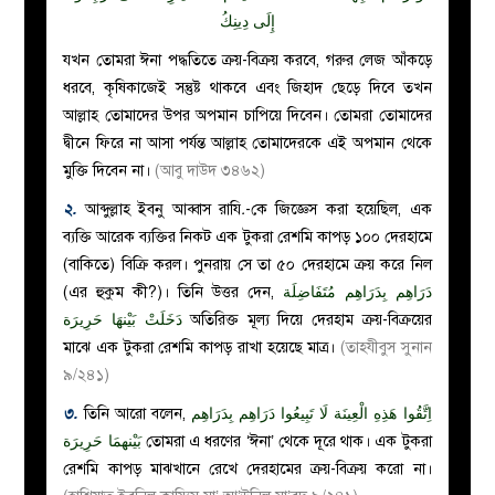
إِلَى دِينِكُ
যখন তোমরা ঈনা পদ্ধতিতে ক্রয়-বিক্রয় করবে, গরুর লেজ আঁকড়ে
ধরবে, কৃষিকাজেই সন্তুষ্ট থাকবে এবং জিহাদ ছেড়ে দিবে তখন
আল্লাহ তোমাদের উপর অপমান চাপিয়ে দিবেন। তোমরা তোমাদের
দ্বীনে ফিরে না আসা পর্যন্ত আল্লাহ তোমাদেরকে এই অপমান থেকে
মুক্তি দিবেন না।
(আবু দাউদ ৩৪৬২)
২.
আব্দুল্লাহ ইবনু আব্বাস রাযি
.
-কে জিজ্ঞেস করা হয়েছিল, এক
ব্যক্তি আরেক ব্যক্তির নিকট এক টুকরা রেশমি কাপড় ১০০ দেরহামে
(বাকিতে) বিক্রি করল। পুনরায় সে তা ৫০ দেরহামে ক্রয় করে নিল
(এর হুকুম কী?)। তিনি উত্তর দেন,
دَرَاهِم بِدَرَاهِم مُتَفَاضِلَة
دَخَلَتْ بَيْنهَا حَرِيرَة
অতিরিক্ত মূল্য দিয়ে দেরহাম ক্রয়-বিক্রয়ের
মাঝে এক টুকরা রেশমি কাপড় রাখা হয়েছে মাত্র।
(তাহযীবুস সুনান
৯/২৪১)
৩.
তিনি আরো বলেন,
اِتَّقُوا هَذِهِ الْعِينَة لَا تَبِيعُوا دَرَاهِم بِدَرَاهِم
بَيْنهمَا حَرِيرَة
তোমরা এ ধরণের ‘ঈনা’ থেকে দূরে থাক। এক টুকরা
রেশমি কাপড় মাঝখানে রেখে দেরহামের ক্রয়-বিক্রয় করো না।