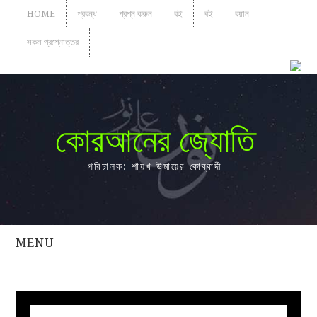
HOME
প্রবন্ধ
প্রশ্ন করুন
বই
বই
বয়ান
সকল প্রশ্নোত্তর
কোরআনের জ্যোতি
পরিচালক: শায়খ উমায়ের কোব্বাদী
MENU
সকল
প্রশ্নোত্তর
প্রবন্ধ