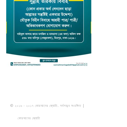
© ২০১৬ - ২০১৭ কোরআনের জ্যোতি. সর্বসত্ত্ব সংরক্ষিত |
মাওলানা উমায়ের কোব্বাদী
নকশবন্দী
কোরআনের জ্যোতি
তৈরি করেছে ডায়নামিক সলভারস বাংলাদেশ
PRIVACY
POLICY