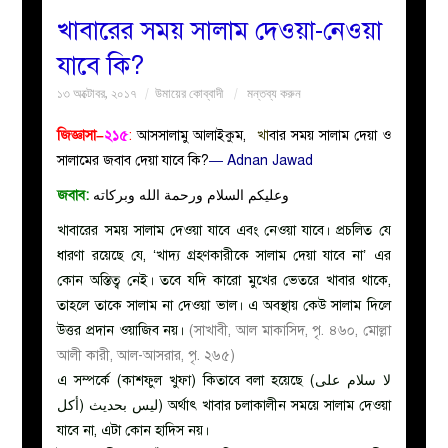
খাবারের সময় সালাম দেওয়া-নেওয়া
বয়ান
যাবে কি?
১৩ অক্টোবর, ২০১৭
উমায়ের কোব্বাদী
মন্তব্য করুন
নারীদের
জিজ্ঞাসা–
২১৫
:
আসসালামু আলাইকুম,
খা
বার সময় সালাম দেয়া ও
পাতা
সালামের জবাব দেয়া যাবে কি?
— Adnan Jawad
জবাব:
وعليكم السلام ورحمة الله وبركاته
ইসলাহী
খাবারের সময় সালাম দেওয়া যাবে এবং নেওয়া যাবে। প্রচলিত যে
মজলিস
ধারণা রয়েছে যে, ‘খাদ্য গ্রহণকারীকে সালাম দেয়া যাবে না’ এর
কোন অস্তিত্ব নেই। তবে যদি কারো মুখের ভেতরে খাবার থাকে,
প্রশ্ন
তাহলে তাকে সালাম না দেওয়া ভাল। এ অবস্থায় কেউ সালাম দিলে
উত্তর প্রদান ওয়াজিব নয়।
(সাখাবী, আল মাকাসিদ, পৃ. ৪৬০, মোল্লা
করুন
আলী কারী, আল-আসরার, পৃ. ২৬৫)
এ সম্পর্কে (কাশফুল খুফা) কিতাবে বলা হয়েছে (لا سلام على
أكل) ليس بحديث) অর্থাৎ খাবার চলাকালীন সময়ে সালাম দেওয়া
যাবে না, এটা কোন হাদিস নয়।