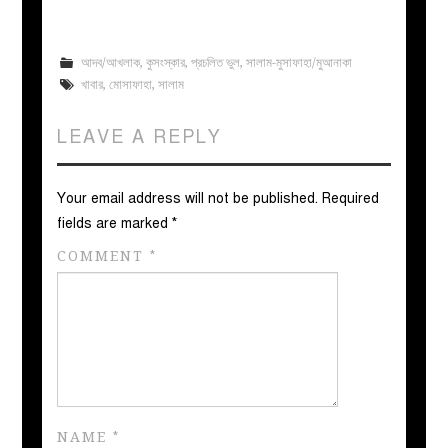
আদব/আখলাক
,
কুসংস্কার
,
প্রচলিত ভুল
,
সালাম-মুসাফাহা/মুআনাকা
খাবার
,
মোসাফাহা
,
সালাম
LEAVE A REPLY
Your email address will not be published.
Required
fields are marked
*
COMMENT
*
NAME
*