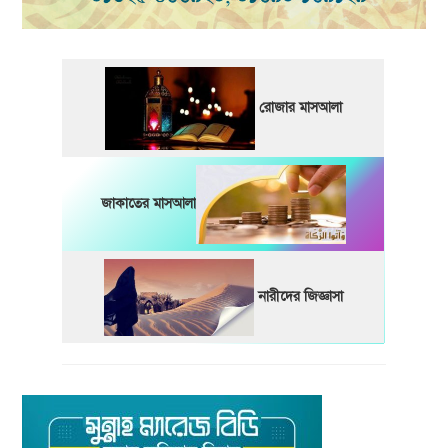
রোজার মাসআলা
জাকাতের মাসআলা
নারীদের জিজ্ঞাসা