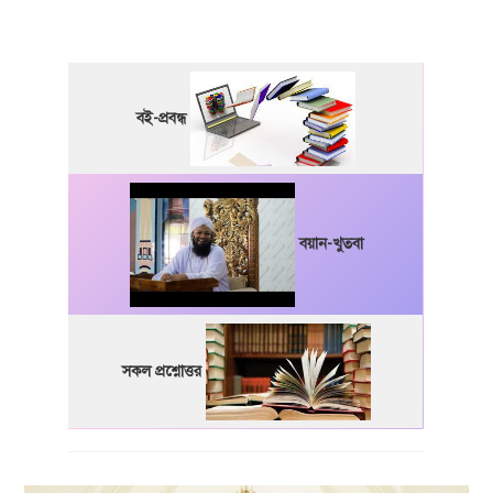
বই-প্রবন্ধ
বয়ান-খুতবা
সকল প্রশ্নোত্তর