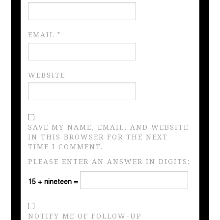
EMAIL
*
WEBSITE
SAVE MY NAME, EMAIL, AND WEBSITE
IN THIS BROWSER FOR THE NEXT
TIME I COMMENT.
PLEASE ENTER AN ANSWER IN DIGITS:
15 + nineteen =
NOTIFY ME OF FOLLOW-UP