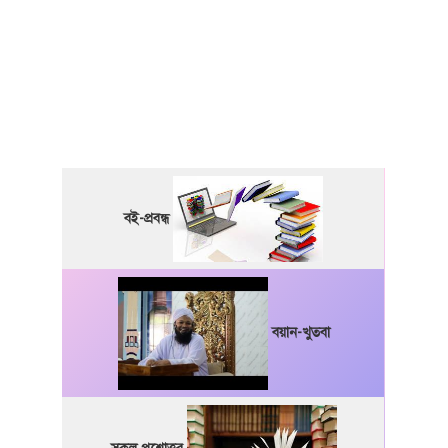
বই-প্রবন্ধ
বয়ান-খুতবা