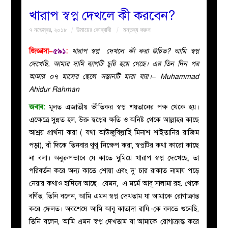
খারাপ স্বপ্ন দেখলে কী করবেন?
বয়ান
৭ নভেম্বর, ২০১৮
উমায়ের কোব্বাদী
মন্তব্য করুন
নারীদের
জিজ্ঞাসা–
৫৯১
:
খারাপ স্বপ্ন দেখলে কী করা উচিত? আমি স্বপ্ন
দেখেছি, আমার দামি ব্যাগটি চুরি হয়ে গেছে। এর তিন দিন পর
পাতা
আমার ০৭ মাসের ছেলে সন্তানটি মারা যায়।– Muhammad
Ahidur Rahman
ইসলাহী
জবাব:
মূলত এজাতীয় ভীতিকর স্বপ্ন শয়তানের পক্ষ থেকে হয়।
এক্ষেত্রে সুন্নত হল, উক্ত স্বপ্নের ক্ষতি ও অনিষ্ট থেকে আল্লাহর কাছে
মজলিস
আশ্রয় প্রার্থনা করা ( যথা আউজুবিল্লাহি মিনাশ শাইতানির রাজিম
পড়া), বাঁ দিকে তিনবার থুথু নিক্ষেপ করা, স্বপ্নটির কথা কারো কাছে
প্রশ্ন
না বলা। অনুরুপভাবে যে কাতে ঘুমিয়ে খারাপ স্বপ্ন দেখেছে, তা
পরিবর্তন করে অন্য কাতে শোয়া এবং দু’ চার রাকাত নামায পড়ে
করুন
নেয়ার কথাও হাদিসে আছে। যেমন, এ মর্মে আবূ সালামা রহ. থেকে
বর্ণিত, তিনি বলেন, আমি এমন স্বপ্ন দেখতাম যা আমাকে রোগাক্রান্ত
করে ফেলত। অবশেষে আমি আবূ কাতাদা রাযি.-কে বলতে শুনেছি,
তিনি বলেন, আমি এমন স্বপ্ন দেখতাম যা আমাকে রোগাক্রান্ত করে