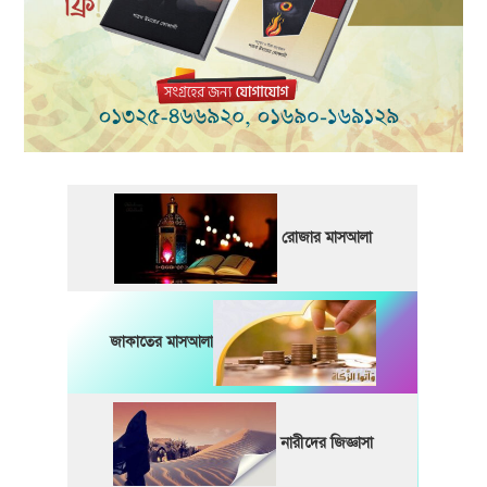
রোজার মাসআলা
জাকাতের মাসআলা
নারীদের জিজ্ঞাসা