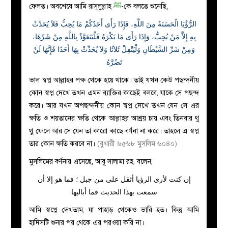
ফেলত। অবশেষে আমি রাসূলুল্লাহ
ﷺ
-কে বলতে শুনেছি,
الرُّؤْيَا الْحَسَنَةُ مِنَ اللَّهِ، فَإِذَا رَأَى أَحَدُكُمْ مَا يُحِبُّ فَلاَ يُحَدِّثْ
بِهِ إِلاَّ مَنْ يُحِبُّ، وَإِذَا رَأَى مَا يَكْرَهُ فَلْيَتَعَوَّذْ بِاللَّهِ مِنْ شَرِّهَا،
وَمِنْ شَرِّ الشَّيْطَانِ وَلْيَتْفِلْ ثَلاَثًا وَلاَ يُحَدِّثْ بِهَا أَحَدًا فَإِنَّهَا لَنْ
تَضُرَّهُ
ভাল স্বপ্ন আল্লাহর পক্ষ থেকে হয়ে থাকে। তাই যখন কেউ পছন্দনীয়
কোন স্বপ্ন দেখে তখন এমন ব্যাক্তির কাছেই বলবে, যাকে সে পছন্দ
করে। আর যখন অপছন্দনীয় কোন স্বপ্ন দেখে তখন যেন সে এর
ক্ষতি ও শয়তানের ক্ষতি থেকে আল্লাহর আশ্রয় চায় এবং তিনবার থু
থু ফেলে আর সে যেন তা কারো কাছে বর্ণনা না করে। তাহলে এ স্বপ্ন
তার কোন ক্ষতি করবে না।
(বুখারী ৬৫৬৮ মুসলিম ৬০৪০)
মুসলিমের বর্ণনায় এসেছে, আবূ সালামা রহ. বলেন,
إن كنت لأرى الرؤيا أثقل على من جبل ؛ فما هو إلا أن
سمعت بهذا الحديث فما أباليها
আমি স্বপ্নে দেখতাম, যা পাহাড় থেকেও ভারি হত। কিন্তু আমি
হাদিসটি শুনার পর থেকে এর পরওয়া করি না।