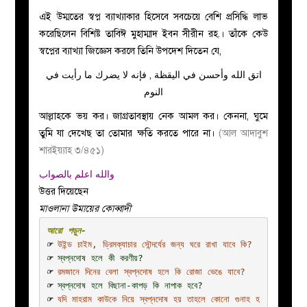
এই উম্মতের স্বপ্ন ব্যাখ্যাকার হিসেবে সবচেয়ে বেশি প্রসিদ্ধি লাভ
করেছিলেন বিশিষ্ট তাবিঈ মুহাম্মাদ ইবন সীরীন রহ.। তাঁকে কেউ
স্বপ্নের ব্যাখ্যা জিজ্ঞেস করলে তিনি উপদেশ দিতেন যে,
اتق الله وأحسن في اليقظة , فإنه لا يضرك ما رأيت في
النوم
আল্লাহকে ভয় কর। জাগ্রতাবস্থায় নেক আমল কর। কেননা, ঘুমে
তুমি যা দেখেছ তা তোমার ক্ষতি করতে পারে না।
(আল আদাবুশ
শারইয়্যাহ ৩/৪৫১)
والله اعلم بالصواب
উত্তর দিয়েছেন
মাওলানা উমায়ের কোব্বাদী
☞ 
উইন্ড চাইম, ড্রিমক্যাচার সৌন্দর্যের জন্য ঘরে রাখা যাবে কি?
☞ 
স্বপ্নদোষ হলে কী করণীয়?
☞ 
রমজানে দিনের বেলা স্বপ্নদোষ হলে কি রোজা ভেঙে যাবে?
☞ 
স্বপ্নদোষ হলে বিছানা-কাপড় কি নাপাক হবে?
☞ 
যদি মাহরাম কাউকে নিয়ে স্বপ্নদোষ হয় তাহলে কোনো গুনাহ হ