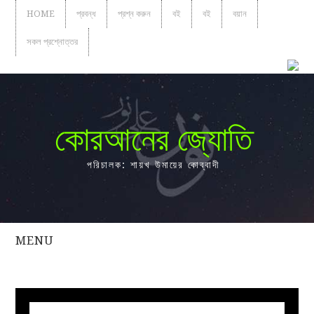
HOME
প্রবন্ধ
প্রশ্ন করুন
বই
বই
বয়ান
সকল প্রশ্নোত্তর
কোরআনের জ্যোতি
পরিচালক: শায়খ উমায়ের কোব্বাদী
MENU
সকল
প্রশ্নোত্তর
প্রবন্ধ