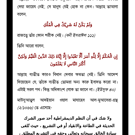
দেয়া জায়েয নেই; সে মানুষ যেই হোক না কেন। আল্লাহ তাআলা
বলেন,
وَلَمْ يَكُنْ لَهُ شَرِيْكٌ فِي الْمُلْكِ
রাজত্বে তাঁর কোন শরীক নেই।
(বনী ইসরাঈল ১১১)
তিনি আরো বলেন,
إِنِ الْحُكْمُ إِلَّا لِلَّهِ أَمَرَ أَلَّا تَعْبُدُوا إِلَّا إِيَّاهُ ذَلِكَ الدِّينُ الْقَيِّمُ وَلَكِنَّ
أَكْثَرَ النَّاسِ لَا يَعْلَمُونَ
আল্লাহ ব্যতীত কারও বিধান দেবার ক্ষমতা নেই। তিনি আদেশ
দিয়েছেন যে, তাঁকে ব্যতীত তোমরা অন্য কারু ইবাদত করো না।
এটাই সরল পথ। কিন্তু অধিকাংশ লোক তা জানে না।
(ইউসুফ ৪০)
মাউসুআতুল আদইয়ান ওয়াল মাযাহেব আল-মুআসেরা-গ্রন্থ
(২/১০৬৬)
তে এসেছে-
ولا شك في أن النظم الديمقراطية أحد صور الشرك
الحديثة في الطاعة والانقياد أو في التشريع ، حيث تُلغى
سيادة الخالق سبحانه وتعالى وحقه في التشريع المطلق ،