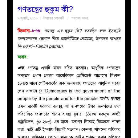
গণতন্ত্রের হুকুম কী?
বয়ান
৯ জুলাই, ২০১৯
উমায়ের কোব্বাদী
মন্তব্য করুন
নারীদের
জিজ্ঞাসা–
৮৭৩
:
গনতন্ত্র এর হুকুম কি? বতর্মানে যারা ইসলামি
আন্দলোনের স্লোগান নিয়ে রাজনীতিতে নেমেছে, উনাদের ব্যপারে
পাতা
কি হুকুম?–Fahim pathan
জবাব:
ইসলাহী
এক.
গণতন্ত্র একটি মানব রচিত মতবাদ। আধুনিক গণতন্ত্রের
অন্যতম প্রধান প্রবক্তা আমেরিকান প্রেসিডেন্ট আব্রাহাম লিংকন
মজলিস
১৮৬৩ সালে গেটিসবার্গের এক জনসভায় গণতন্ত্রের আধুনিক সংজ্ঞা
দেন এভাবে যে, Democracy is the government of the
প্রশ্ন
people by the people and for the people. অর্থাৎ গণতন্ত্র
এমন একটি সরকার ব্যবস্থা, যা জনগণের উপর জনগণের দ্বারা
করুন
পরিচালিত জনগণের শাসন ব্যবস্থা বুঝায়। (
সৈয়দ মকসুদ আলী,
রাষ্ট্রবিজ্ঞান, পৃঃ ২৮৫
) এর মানে- জনগণ নিজেই নিজেকে শাসন
করা। তাই এটি ইসলাম বিরোধী মতবাদ। কেননা, শাসনের অধিকার
আল্লাহর অধিকার। কোনো মানুষকে আইন প্রণয়ন করার অধিকার