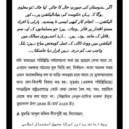
اگر ہندوستان کی صورتِ حال کا جائزہ لیا جائے ؛تو معلوم
ہوگا کہ یہاں حکومت کی بنیادالیکشن پرہے اور
الیکشن… انجام کار کبھی ایسی نا پسندیدہ پارٹی یا افراد
مسندِ اقتدار پر فائز ہوجاتے ہیں؛ جو مسلمانوں کے لیے سم
ِقاتل کے مانند ہوتے ہیں۔ …لہٰذ اجمہوری ممالک میں
الیکشن میں ووٹ ڈالنے کے عمل کومحض مباح نہیں؛ بلکہ
واجب سے کم درجہ نہیں قرار دیا جاسکتاہے۔
যদি ভারতের পরিস্থিতি পর্যালোচনা করা হয় তাহলে দেখা যাবে যে,
এখানে সরকার গঠনের মূল ভিত্তি হল, নির্বাচন। ফলে অনেক সময়
এমন অনাকাঙ্ক্ষিত দল বা ব্যক্তি ক্ষমতায় চলে আসে যে মুসলমানদের
জন্য প্রাণ-বিনাশী বিষের মত হয়। সুতরাং (এরকম পরিস্থিতিতে)
গণতান্ত্রিক রাষ্ট্রগুলোতে ভোট দেয়া কেবল বৈধ নয়; বরং ওয়াজিব
থেকে কম বলা যাবে না।
(বিস্তারিত দেখুন-মাসিক দারুল উলুম,
জুমাদাল উলা ১৪৩৪ হি./মার্চ ২০১৩ ইং)
৪.
মুফতি আব্দুল মজিদ দীনপুরী রহ. লিখেছেন,
ووٹ امانت ہے اور اس کا صحیح استعمال اسلامی