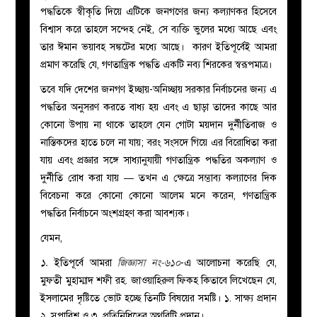
পদ্ধতিকে স্বীকৃতি দিয়ে এটিকে জনগণের জন্য কল্যাণকর হিসেবে
বিশ্বাস করে তাহলে সন্দেহ নেই, সে ব্যক্তি ভুলের মধ্যে আছে এবং
তার ঈমান ভয়াবহ সঙ্কটের মধ্যে আছে। কারণ ইতিপূর্বেই আমরা
প্রমাণ করেছি যে, গণতান্ত্রিক পদ্ধতি একটি নব্য শিরকের স্বরূপমাত্র।
তবে যদি দেশের জনগণ ইচ্ছায়-অনিচ্ছায় সরকার নির্বাচনের জন্য এ
পদ্ধতির অনুসরণ করতে বাধ্য হয় এবং এ ছাড়া তাদের কাছে আর
কোনো উপায় না থাকে তাহলে যেন গোটা ময়দান দুর্নীতিবাজ ও
নাস্তিকদের হাতে চলে না যায়; বরং সংসদে গিয়ে এর বিরোধিতা করা
যায় এবং প্রজ্ঞার সঙ্গে সাধ্যানুযায়ী গণতান্ত্রিক পদ্ধতির অকল্যাণ ও
দুর্নীতি রোধ করা যায় — তখন এ ক্ষেত্রে সম্ভাব্য কল্যাণের দিক
বিবেচনা করে কোনো কোনো আলেম মনে করেন, গণতান্ত্রিক
পদ্ধতির নির্বাচনে অংশগ্রহণ করা আবশ্যক।
যেমন,
১.
ইতিপূর্বে আমরা
জিজ্ঞাসা নং-৬১০
-এ আলোচনা করেছি যে,
মুফতী মুহাম্মাদ শফী রহ. জাওয়াহিরুল ফিকহ কিতাবে লিখেছেন যে,
ইসলামের দৃষ্টিতে ভোট হচ্ছে তিনটি বিষয়ের সমষ্টি। ১. সাক্ষ্য প্রদান
২. সুপারিশ ও ৩. প্রতিনিধিত্বের অথরিটি প্রদান।