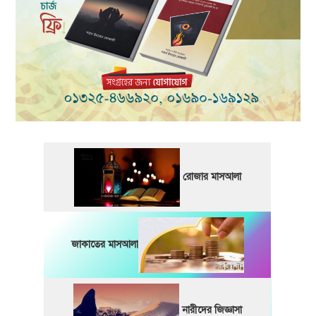
রোজার মাসআলা
জাকাতের মাসআলা
নারীদের জিজ্ঞাসা