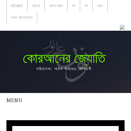
HOME
প্রবন্ধ
প্রশ্ন করুন
বই
বই
বয়ান
সকল প্রশ্নোত্তর
কোরআনের জ্যোতি
পরিচালক: শায়খ উমায়ের কোব্বাদী
MENU
সকল
প্রশ্নোত্তর
প্রবন্ধ