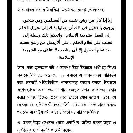
২.
ফাতাওয়া লাজনাতিদ্দায়িমা
(২৩/৪০৬, ৪০৭)
-তে এসেছে,
إلا إذا كان من رشح نفسه من المسلمين ومن ينتخبون
يرجون بالدخول في ذلك أن يصلوا بذلك إلى تحويل الحكم
إلى العمل بشريعة الإسلام ، واتخذوا ذلك وسيلة إلى
التغلب على نظام الحكم ، على ألا يعمل من رشح نفسه
بعد تمام الدخول إلا في مناصب لا تتنافى مع الشريعة
الإسلامية
‘তবে কোন মুসলমান যদি এ উদ্দেশ্য নিয়ে নির্বাচনে প্রার্থী হয় কিংবা
অন্যকে নির্বাচিত করে যে, এর মাধ্যমে এ শাসনব্যবস্থা পরিবর্তন
করে ইসলামী শরিয়াভিত্তিক শাসনব্যবস্থা কায়েম করবে, নির্বাচনে
অংশগ্রহণকে তারা বর্তমান শাসনব্যবস্থার উপর আধিপত্য বিস্তার
করার মাধ্যম হিসেবে গ্রহণ করে তাহলে সেটা জায়েয। তবে, সে
ক্ষেত্রেও যে ব্যক্তি প্রার্থী হবেন তিনি এমন কোন পদ গ্রহণ করতে
পারবেন না যা ইসলামী শরিয়ার সাথে সরাসরি সাংঘর্ষিক।’
৩.
দারুল উলুম দেওবন্দ থেকে প্রকাশিত ‘মাসিক দারুল উলুম’-এ
মুফতি মুহাম্মাদ নিমাবি কাসেমী বলেন,