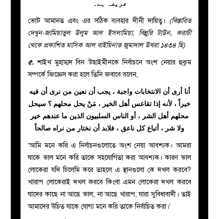
فریضہ ہے۔
ভোট আমানত এবং এর সঠিক ব্যবহার দীনী দায়িত্ব।
(বিস্তারিত
দেখুন-জামিয়াতুল উলুম আল ইসলামিয়া, বিন্নুরি টাউন, করাচী
থেকে প্রকাশিত মাসিক আল বাইয়িনাত জুমাদাল উখরা ১৪৩৪ হি)
৫.
শাইখ মুহাম্মদ বিন উছাইমীনকে নির্বাচনে অংশ নেয়ার হুকুম
সম্পর্কে জিজ্ঞেস করা হলে তিনি জবাবে বলেন,
أنا أرى أن الانتخابات واجبة ، يجب أن نعين من نرى أن فيه
خيراً ، لأنه إذا تقاعس أهل الخير ، مَنْ يحل محلهم ؟ سيحل
محلهم أهل الشر ، أو الناس السلبيون الذين ما عندهم خير
ولا شر ، أتباع كل ناعق ، فلابد أن نختار من نراه صالحاً
‘আমি মনে করি এ নির্বাচনগুলোতে অংশ নেয়া আবশ্যক। আমরা
যাকে ভাল মনে করি তাকে সহযোগিতা করা আবশ্যক। কারণ ভাল
লোকেরা যদি ঢিলেমি করে তাহলে এ স্থানগুলো কে দখল করবে?
খারাপ লোকেরাই দখল করবে কিংবা এমন লোকেরা দখল করবে
যাদের কাছে না আছে ভাল; না আছে খারাপ; যারা সুবিধাবাদী। তাই
আমাদের উচিত যাকে যোগ্য মনে করি তাকে নির্বাচিত করা।’