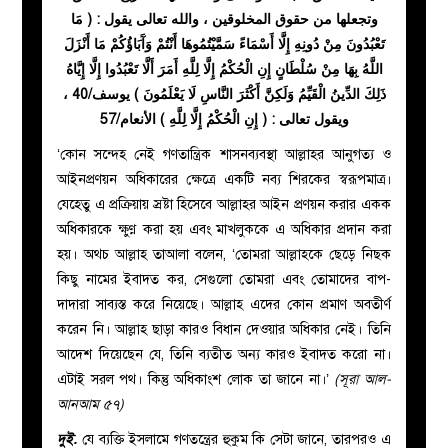
وتجعلها من حقوق المخلوقين ، والله تعالى يقول : ( مَا
تَعْبُدُونَ مِنْ دُونِهِ إِلَّا أَسْمَاءً سَمَّيْتُمُوهَا أَنْتُمْ وَآَبَاؤُكُمْ مَا أَنْزَلَ
اللَّهُ بِهَا مِنْ سُلْطَانٍ إِنِ الْحُكْمُ إِلَّا لِلَّهِ أَمَرَ أَلَّا تَعْبُدُوا إِلَّا إِيَّاهُ
ذَلِكَ الدِّينُ الْقَيِّمُ وَلَكِنَّ أَكْثَرَ النَّاسِ لَا يَعْلَمُونَ ) يوسف/40 ،
ويقول تعالى : ( إِنِ الْحُكْمُ إِلَّا لِلَّهِ ) الأنعام/57
‘কোন সন্দেহ নেই গণতান্ত্রিক শাসনব্যবস্থা আল্লাহর আনুগত্য ও
আইনপ্রণয়ন অধিকারের ক্ষেত্রে একটি নব্য শিরকের স্বরূপমাত্র।
যেহেতু এ প্রক্রিয়ায় স্রষ্টা হিসেবে আল্লাহর আইন প্রণয়ন করার একক
অধিকারকে ক্ষুণ্ণ করা হয় এবং মাখলুককে এ অধিকার প্রদান করা
হয়। অথচ আল্লাহ তাআলা বলেন, ‘তোমরা আল্লাহকে ছেড়ে নিছক
কিছু নামের ইবাদত কর, সেগুলো তোমরা এবং তোমাদের বাপ-
দাদারা সাব্যস্ত করে নিয়েছে। আল্লাহ এদের কোন প্রমাণ অবতীর্ণ
করেন নি। আল্লাহ ছাড়া কারও বিধান দেওয়ার অধিকার নেই। তিনি
আদেশ দিয়েছেন যে, তিনি ব্যতীত অন্য কারও ইবাদত করো না।
এটাই সরল পথ। কিন্তু অধিকাংশ লোক তা জানে না।’
(সূরা আল-
আনআম ৫৭)
দুই.
যে ব্যক্তি ইসলামে গণতন্ত্রের হুকুম কি সেটা জানে, তারপরও এ