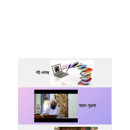
বই-প্রবন্ধ
বয়ান-খুতবা