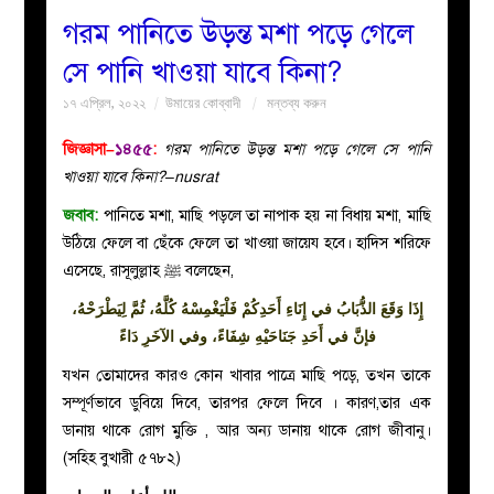
গরম পানিতে উড়ন্ত মশা পড়ে গেলে
বয়ান
সে পানি খাওয়া যাবে কিনা?
১৭ এপ্রিল, ২০২২
উমায়ের কোব্বাদী
মন্তব্য করুন
নারীদের
জিজ্ঞাসা–
১৪৫৫
:
গরম পানিতে উড়ন্ত মশা পড়ে গেলে সে পানি
পাতা
খাওয়া যাবে কিনা?–nusrat
জবাব:
পানিতে মশা, মাছি পড়লে তা নাপাক হয় না বিধায় মশা, মাছি
ইসলাহী
উঠিয়ে ফেলে বা ছেঁকে ফেলে তা খাওয়া জায়েয হবে। হাদিস শরিফে
এসেছে, রাসূলুল্লাহ ﷺ বলেছেন,
মজলিস
إِذَا وَقَعَ الذُّبَابُ في إِنَاءِ أَحَدِكُمْ فَلْيَغْمِسْهُ كُلَّهُ، ثُمَّ لِيَطْرَحْهُ،
প্রশ্ন
فإنَّ في أَحَدِ جَنَاحَيْهِ شِفَاءً، وفي الآخَرِ دَاءً
যখন তোমাদের কারও কোন খাবার পাত্রে মাছি পড়ে, তখন তাকে
করুন
সম্পূর্ণভাবে ডুবিয়ে দিবে, তারপর ফেলে দিবে । কারণ,তার এক
ডানায় থাকে রোগ মুক্তি , আর অন্য ডানায় থাকে রোগ জীবানু।
(সহিহ বুখারী ৫৭৮২)