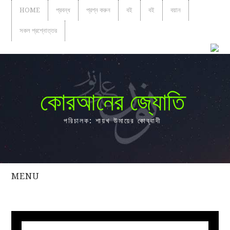
HOME
প্রবন্ধ
প্রশ্ন করুন
বই
বই
বয়ান
সকল প্রশ্নোত্তর
কোরআনের জ্যোতি
পরিচালক: শায়খ উমায়ের কোব্বাদী
MENU
সকল
প্রশ্নোত্তর
প্রবন্ধ