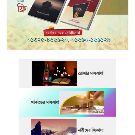
রোজার মাসআলা
জাকাতের মাসআলা
নারীদের জিজ্ঞাসা