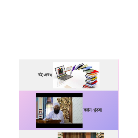
বই-প্রবন্ধ
বয়ান-খুতবা