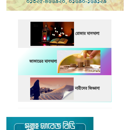
রোজার মাসআলা
জাকাতের মাসআলা
নারীদের জিজ্ঞাসা