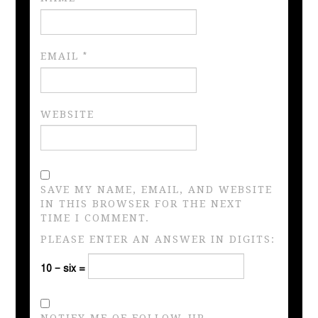
EMAIL
*
WEBSITE
SAVE MY NAME, EMAIL, AND WEBSITE
IN THIS BROWSER FOR THE NEXT
TIME I COMMENT.
PLEASE ENTER AN ANSWER IN DIGITS:
10 − six =
NOTIFY ME OF FOLLOW-UP