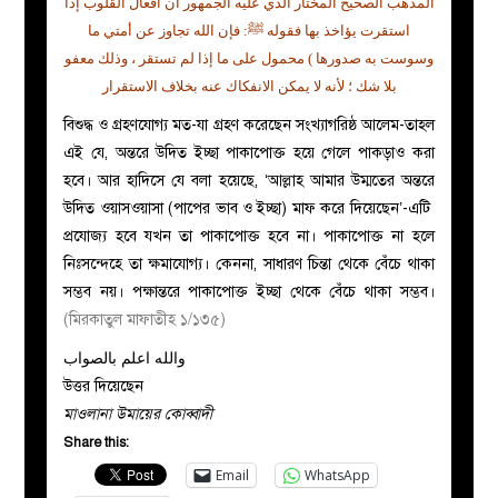
المذهب الصحيح المختار الذي عليه الجمهور أن أفعال القلوب إذا
استقرت يؤاخذ بها فقوله ﷺ: فإن الله تجاوز عن أمتي ما
وسوست به صدورها ) محمول على ما إذا لم تستقر ، وذلك معفو
بلا شك ؛ لأنه لا يمكن الانفكاك عنه بخلاف الاستقرار
বিশুদ্ধ ও গ্রহণযোগ্য মত-যা গ্রহণ করেছেন সংখ্যাগরিষ্ঠ আলেম-তাহল
এই যে, অন্তরে উদিত ইচ্ছা পাকাপোক্ত হয়ে গেলে পাকড়াও করা
হবে। আর হাদিসে যে বলা হয়েছে, ‘আল্লাহ আমার উম্মতের অন্তরে
উদিত ওয়াসওয়াসা (পাপের ভাব ও ইচ্ছা) মাফ করে দিয়েছেন’-এটি
প্রযোজ্য হবে যখন তা পাকাপোক্ত হবে না। পাকাপোক্ত না হলে
নিঃসন্দেহে তা ক্ষমাযোগ্য। কেননা, সাধারণ চিন্তা থেকে বেঁচে থাকা
সম্ভব নয়। পক্ষান্তরে পাকাপোক্ত ইচ্ছা থেকে বেঁচে থাকা সম্ভব।
(মিরকাতুল মাফাতীহ ১/১৩৫)
والله اعلم بالصواب
উত্তর দিয়েছেন
মাওলানা উমায়ের কোব্বাদী
Share this:
Email
WhatsApp