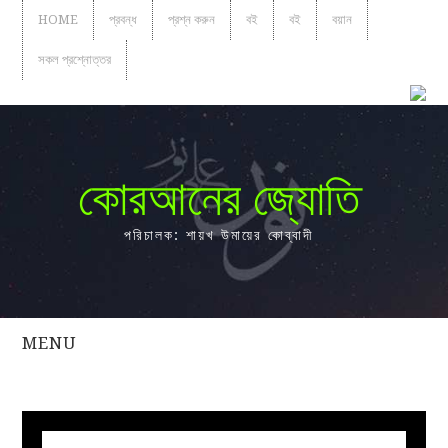
HOME
প্রবন্ধ
প্রশ্ন করুন
বই
বই
বয়ান
সকল প্রশ্নোত্তর
কোরআনের জ্যোতি
পরিচালক: শায়খ উমায়ের কোব্বাদী
MENU
সকল
প্রশ্নোত্তর
প্রবন্ধ