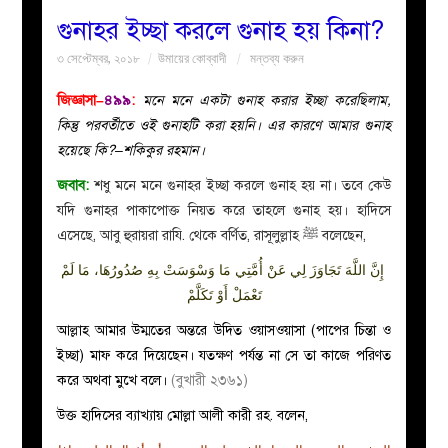
গুনাহর ইচ্ছা করলে গুনাহ হয় কিনা?
বয়ান
৩ সেপ্টেম্বর, ২০১৮
উমায়ের কোব্বাদী
মন্তব্য করুন
নারীদের
জিজ্ঞাসা–
৪৯৯
:
মনে মনে একটা গুনাহ করার ইচ্ছা করেছিলাম,
কিন্তু পরবর্তীতে ওই গুনাহটি করা হয়নি। এর কারণে আমার গুনাহ
পাতা
হয়েছে কি?–শকিকুর রহমান।
জবাব:
শধু মনে মনে গুনাহর ইচ্ছা করলে গুনাহ হয় না। তবে কেউ
ইসলাহী
যদি গুনাহর পাকাপোক্ত নিয়ত করে তাহলে গুনাহ হয়। হাদিসে
এসেছে, আবু হুরায়রা রাযি. থেকে বর্ণিত, রাসূলুল্লাহ ﷺ বলেছেন,
মজলিস
‏
إِنَّ
اللَّهَ
تَجَاوَزَ
لِي
عَنْ
أُمَّتِي
مَا وَسْوَسَتْ بِهِ صُدُورُهَا، مَا لَمْ
تَعْمَلْ أَوْ تَكَلَّمْ
প্রশ্ন
আল্লাহ আমার উম্মতের অন্তরে উদিত ওয়াসওয়াসা (পাপের চিন্তা ও
করুন
ইচ্ছা) মাফ করে দিয়েছেন। যতক্ষণ পর্যন্ত না সে তা কাজে পরিণত
করে অথবা মুখে বলে।
(বুখারী ২৩৬১)
উক্ত হাদিসের ব্যাখ্যায় মোল্লা আলী কারী রহ. বলেন,