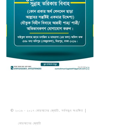
© ২০১৬ - ২০১৭ কোরআনের জ্যোতি. সর্বসত্ত্ব সংরক্ষিত |
মাওলানা উমায়ের কোব্বাদী
নকশবন্দী
কোরআনের জ্যোতি
তৈরি করেছে ডায়নামিক সলভারস বাংলাদেশ
PRIVACY
POLICY