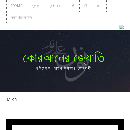
HOME
প্রবন্ধ
প্রশ্ন করুন
বই
বই
বয়ান
সকল প্রশ্নোত্তর
কোরআনের জ্যোতি
পরিচালক: শায়খ উমায়ের কোব্বাদী
MENU
সকল
প্রশ্নোত্তর
প্রবন্ধ