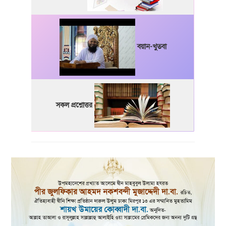
বয়ান-খুতবা
সকল প্রশ্নোত্তর