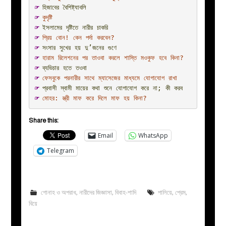
☞ 
হিজাবের বৈশিষ্ট্যাবলি
☞ 
কুদৃষ্টি
☞ 
ইসলামের দৃষ্টিতে নারীর চাকরি
☞ 
প্রিয় বোন! কেন পর্দা করবেন?
☞ 
সংসার সুখের হয় দু’জনের গুণে 
☞ 
হারাম রিলেশনের পর তাওবা করলে শাস্তি মওকুফ হবে কিনা?
☞ 
ব্যভিচার হতে তওবা
☞
 ফেসবুকে পরনারীর সাথে ম্যাসেজের মাধ্যমে যোগাযোগ রাখা
☞
প্রবাসী স্বামী মায়ের কথা শুনে যোগাযোগ করে না; কী করব
☞ 
মোহর: স্ত্রী মাফ করে দিলে মাফ হয় কিনা?
Share this:
Email
WhatsApp
Telegram
গোনাহ ও অপরাধ
,
নারীদের জিজ্ঞাসা
,
বিবাহ-শাদি
পালিয়ে
,
প্রেম
,
বিয়ে