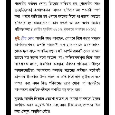
পরনারীর কণ্ঠস্বর শোনা, জিহবার ব্যভিচার হল, [পরনারীর সাথে
সুড়সুড়িমূলক] কথোপকথন। হাতের ব্যভিচার হল পরনারী স্পর্শ
করা, পায়ের ব্যভিচার হল গুনাহর কাজের দিকে পা বাড়ান, অন্তরের
ব্যভিচার হল কামনা-বাসনা আর গুপ্তাঙ্গঁ তা সত্য অথবা মিথ্যায়
পরিণত করে।”
(সহীহ মুসলিম ২৬৫৭, মুসনাদে আহমাদ ৮৯৩২)
দুই:
প্রিয় বোন
, আপনি হয়ত ভাবছেন, গোপনে বিয়ে করার মাধ্যমে
আপনি/আপনারা প্রশান্তি পাবেন?! আল্লাহ আপনাকে এমন ভাবনা
থেকে দূরে রাখুন ও পবিত্র রাখুন। যদি আপনি এমনটি ভেবে থাকেন
তাহলে মহা ভুলের মধ্যে আছেন। বরং
‘অভিভাবকশূন্য বিয়ে’
মানে
পারিবারিক মর্যাদা, সামাজিক অবস্থান, চরিত্রের পবিত্রতা, নারীত্বের
আমানতদারিতা, আপনাদের অনাগত সন্তানের ভবিষ্যৎ সর্বোপরি
আপনার দ্বীনদারির উপর কালো ও অতি বিশ্রি দাগ স্থায়ীভাবে বসে
যাওয়া এবং এমন কিছু পরিণামের দুয়ার খোলা, যা পরবর্তীতে
আপনাদের বৈবাহিক-জীবনে অশান্তির বড় কারণ হবে।
সুতরাং আপনি কিভাবে প্রত্যাশা করেন যে, আমরা আপনাকে ইজ্জত
কলঙ্কিত করার অনুমতি দিব এবং বলব, ঠিক আছে গোপনে বিয়ে
করে ফেলুন; অসুবিধা নেই!!