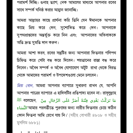
পরামর্শ দিচ্ছি। গুনাহ ত্যাগ, নেক আমলের মাধ্যমে আপনার রবের
সাথে সম্পর্ক ঘনিষ্ঠ করার আহ্বান জানাচ্ছি।
আমরা আল্লাহর কাছে প্রার্থনা করি তিনি যেন ঈমানকে আপনার
কাছে প্রিয় করে দেন, সুশোভিত করে দেন। আপনাকে
সুপথপ্রাপ্তদের অন্তর্ভুক্ত করে নিন এবং আপনাদের অভিবাককে
অতি দ্রুত সুমতি দান করুন।
আমরা আশা করব,
রবের সন্তুষ্টির জন্য আপনারা ফিতনার গলিপথ
চিহ্নিত করে সেটা বন্ধ করে দিবেন। শয়তানের রাস্তা বন্ধ করে
দিবেন। অবৈধ সম্পর্ক ও অবৈধ যোগাযোগ অটুট রাখা থেকে বিরত
থেকে আমাদের পরামর্শ ও উপদেশগুলো মেনে চলবেন।
প্রিয় বোন,
আমরা আপনার ব্যাপারে সুধারণা রাখব যে, আপনি
আপনার পাত্রের ব্যাপারে এ হাদিসটির প্রতিপাদ্য হবেন না। রাসূলুল্লাহ
ﷺ
বলেছেন,
مَا تَرَكْتُ بَعْدِي فِتْنَةً أَضَرَّ عَلَى الرِّجَالِ مِنْ
النِّسَاءِ
‘আমার পরবর্তীতে পুরুষের জন্য নারীর ফিতনার চেয়ে কঠিন
কোন ফিতনা আমি রেখে যায় নি।’
(সহীহ বোখারী ৪৮০৮ ও সহীহ
মুসলিম ৬৮৮১)