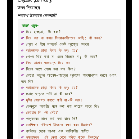
والله اعلم بالصواب
উত্তর দিয়েছেন
শায়েখ উমায়ের কোব্বাদী
☞ 
বিয়ে হচ্ছেনা, কী করব?
☞
বিয়ে করা না করার সিদ্ধান্তহীনতায় আছি; কী করব?
☞ 
প্রেম ও বিয়ে সম্পর্কে একটি প্রশ্নের উত্তর
☞
 অভিভাবক ছাড়া বিবাহ কি শুদ্ধ হয়?
☞
 গোপন বিয়ে বাবা-মা মেনে নিচ্ছেন না; কী করব?
☞ 
পিতা-মাতার অজান্তে বিয়ে করা
☞ 
বিয়ের আগে প্রেম করা যায় কিনা?
☞ 
চেহারা অসুন্দর আলেম-পাত্রের প্রস্তাব প্রত্যাখ্যান করলে গুনাহ 
হবে কি?
☞ 
অভিভাবক ছাড়া বিবাহ কি শুদ্ধ হয়?
☞ 
গুনাহ ছাড়তে পারি না-কী করব?
☞ 
দৃষ্টির হেফাযত করতে পারি না-কী করব?
☞ 
ফেসবুকে পরনারীর সঙ্গে কথা বলা জায়েয আছে কি?
☞ 
চেহারার কি পর্দা নেই?
☞
 পরপুরুষের সাথে কথা বলা যাবে কি?
☞
 সহশিক্ষার পরিবেশে নিজেকে রক্ষা করব কিভাবে?
☞ 
ব্যভিচার থেকে তাওবা এবং ব্যভিচারীর শাস্তি
☞ 
হস্তমৈথুন: এই নেশা থেকে মুক্তি পাবেন কিভাবে?