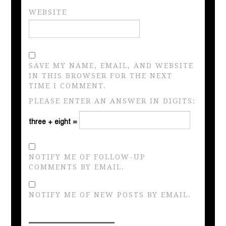
WEBSITE
SAVE MY NAME, EMAIL, AND WEBSITE
IN THIS BROWSER FOR THE NEXT
TIME I COMMENT.
PLEASE ENTER AN ANSWER IN DIGITS:
three + eight =
NOTIFY ME OF FOLLOW-UP
COMMENTS BY EMAIL.
NOTIFY ME OF NEW POSTS BY EMAIL.