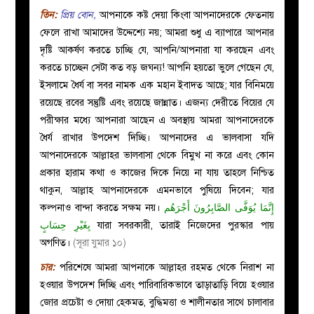
তিন:
প্রিয় বোন,
আপনাকে কষ্ট দেয়া কিংবা আপনাদেরকে ফেতনায়
ফেলে রাখা আমাদের উদ্দেশ্যে নয়; আমরা শুধু এ ব্যাপারে আপনার
দৃষ্টি আকর্ষণ করতে চাচ্ছি যে, আপনি/আপনারা যা করছেন এবং
করতে চাচ্ছেন সেটা কত বড় জঘন্য! আপনি হয়তো ভুলে গেছেন যে,
ইসলামে ধৈর্য বা সবর নামক এক মহান ইবাদত আছে; যার বিনিময়ে
রয়েছে রবের সন্তুষ্টি এবং রয়েছে জান্নাত। এজন্য দেরীতে বিয়ের যে
পরীক্ষার মধ্যে আপনারা আছেন এ অবস্থায় আমরা আপনাদেরকে
ধৈর্য রাখার উপদেশ দিচ্ছি। আপনাদের
এ ভালবাসা যদি
আপনাদেরকে আল্লাহর ভালবাসা থেকে বিমুখ না করে এবং কোন
প্রকার হারাম কথা ও কাজের দিকে নিয়ে না যায় তাহলে নিশ্চিত
থাকুন, আল্লাহ আপনাদেরকে এমনভাবে পুষিয়ে দিবেন; যার
কল্পনাও বান্দা করতে সক্ষম নয়।
إِنَّمَا يُوَفَّى الصَّابِرُونَ أَجْرَهُم
بِغَيْرِ حِسَابٍ
যারা সবরকারী, তারাই নিজেদের পুরস্কার পায়
অগণিত।
(সূরা যুমার ১০)
চার:
পরিশেষে আমরা আপনাকে আল্লাহর রহমত থেকে নিরাশ না
হওয়ার উপদেশ দিচ্ছি এবং পারিবারিকভাবে তাড়াতাড়ি বিয়ে হওয়ার
জোর প্রচেষ্টা ও দোয়া হেকমত, বুদ্ধিমত্তা ও শালীনতার সাথে চালাবার