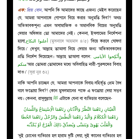
এক:
প্রিয় বোন,
আপনি কি আমাদের কাছে এজন্য মেইল করেছেন
যে, আমরা আপনাকে গোপনে বিয়ে করার অনুমতি দিব?!
অথচ
অভিভাবকশূন্য এমন অসামাজিক ও অমানবিক বিয়ের
অনুমতি
দেয়ার অধিকার তো আমাদের নেই। কেননা, ইসলামের নির্দেশনা
হলো,
أعلنوا النكاح
(মুসনাদে আহমাদ ৪/৫)
‘বিয়ে করবে ঘোষণা
দিয়ে।’
দেখুন, আল্লাহ তাআলা বিয়ে দেয়ার জন্য অভিভাবকদের
প্রতি নির্দেশ দিয়েছেন। আল্লাহ তাআলা বলেন:
وأَنْكِحوا الأيامى
منكم
‘আর তোমরা তোমাদের মধ্যে অবিবাহিত নারী-পুরুষদের বিবাহ
দাও।’
(সূরা নুর ৩২)
নাকি আপনি চাচ্ছেন যে, আমরা আপনাকে বিবাহ-বহির্ভূত প্রেম বৈধ
বলে ফতোয়া দিব?! কোন মুসলমানের পক্ষে এ ফতোয়া দেয়া সম্ভব
নয়। কেননা,
রাসূলুল্লাহ
ﷺ
এটাকে যেনা বা ব্যভিচার বলেছেন-
اَلْعَيْنَانِ زِنَاهُمَا النَّظْرُ وَالْاُذُنَانِ زِنَاهُمَا الْاِسْتِمَاعُ وَاللِّسَانُ
زِنَاهُمَا الْككَلَامُ وَالْيَدُ زِنَاهُمَا الْبَطْشُ وَالرِّجْلُ زِنَاهُمَا الخُطَا
وَالْقَلْبُ يَهْوِىْ وَيَتَمَنَّى وَيُصَدِّقُ ذَالِكَ الْفَرْجُ اَوْ يُكَذِّبُه
‘দুই চোখের ব্যভিচার হল হারাম দৃষ্টি দেয়া, দুই কানের ব্যভিচার হল