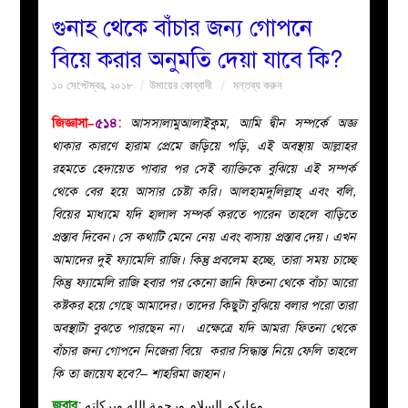
গুনাহ থেকে বাঁচার জন্য গোপনে
বয়ান
বিয়ে করার অনুমতি দেয়া যাবে কি?
১০ সেপ্টেম্বর, ২০১৮
উমায়ের কোব্বাদী
মন্তব্য করুন
নারীদের
জিজ্ঞাসা–
৫১৪
:
আসসালামুআলাইকুম, আমি দ্বীন সম্পর্কে অজ্ঞ
পাতা
থাকার কারণে হারাম প্রেমে জড়িয়ে পড়ি, এই অবস্থায় আল্লাহর
রহমতে হেদায়েত পাবার পর সেই ব্যাক্তিকে বুঝিয়ে এই সম্পর্ক
ইসলাহী
থেকে বের হয়ে আসার চেষ্টা করি। আলহামদুলিল্লাহ্ এবং বলি,
বিয়ের মাধ্যমে যদি হালাল সম্পর্ক করতে পারেন তাহলে বাড়িতে
মজলিস
প্রস্তাব দিবেন। সে কথাটি মেনে নেয় এবং বাসায় প্রস্তাব দেয়। এখন
আমাদের দুই ফ্যামেলি রাজি। কিন্তু প্রবলেম হচ্ছে, তারা সময় চাচ্ছে
প্রশ্ন
কিন্তু ফ্যামেলি রাজি হবার পর কেনো জানি ফিতনা থেকে বাঁচা আরো
কষ্টকর হয়ে গেছে আমাদের। তাদের কিছুটা বুঝিয়ে বলার পরো তারা
করুন
অবস্থাটা বুঝতে পারছেন না। এক্ষেত্রে যদি আমরা ফিতনা থেকে
বাঁচার জন্য গোপনে নিজেরা বিয়ে করার সিদ্ধান্ত নিয়ে ফেলি তাহলে
কি তা জায়েয হবে?– শাহরিমা জাহান।
জবাব:
وعليكم السلام ورحمة الله وبركاته