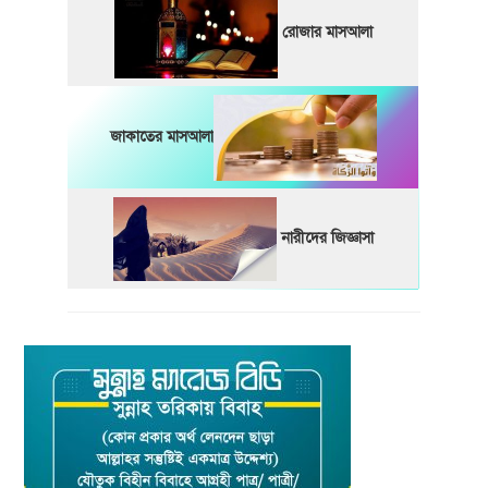
রোজার মাসআলা
জাকাতের মাসআলা
নারীদের জিজ্ঞাসা