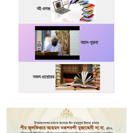
বই-প্রবন্ধ
বয়ান-খুতবা
সকল প্রশ্নোত্তর