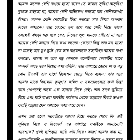
আমার অনেক বেশি ঝগড়া হতো কারণ সে আমার সুবিধা-অসুবিধা
বুঝতে চাইতো না, অনেক বেশি অভিযোগ করতো যার বেশিরভাগই
মিথ্যা। অনেক বেশি নেগেটিভ চিন্তা করতো আর মিথ্যা অপবাদ
দিতো আমাকে। তার কোনো ভুল হলে আর সেটা নিয়ে তাকে
বললেই ঝগড়া শুরু হয়ে যেত, নিজের ভুল মানতে চাইতো না আর
অনেক বেশি আঘাত দিয়ে কথা বলতো। কোনো কিছু তার মন মতো
না হলেই তার মুখ ছুটে যেত আর আজেবাজে সত্যমিথ্যা অনেক কথা
বলতো। বাসায় মা আর বড় বোনকে বলেছিলাম মেয়েটির সাথে
সম্পর্ক আছে তবে বিয়ের কথা বলিনি। তার ব্যাপারে জেনে মা ও বড়
বোন উভয়ই তার সাথে রিলেশন ছেড়ে দিতে বলেন। তার আর
আমার মাঝে বিদ্যমান কুফুগত অমিল ও সমস্যাগুলোর কথা চিন্তা
করে গোপনেই তাকে এক তালাক দিয়ে দেই। তার সাথে লুকিয়ে
বিয়ে এবং ঘটে যাওয়া যাবতীয় কর্মকাণ্ড থেকে আল্লাহর নিকট তাওবা
করছি আল্লাহ যেন আমাকে ক্ষমা করে দেন।
এখন প্রশ্ন হলো পরবর্তীতে আমার বিয়ে করতে গেলে কি এই
লুকিয়ে বিয়ে ও ডিভোর্স এর ব্যাপারে সবাইকে জানানোটা
আবশ্যক? খুবই দুশ্চিন্তায় আছি এটা নিয়ে। কারণ আমার বাবা মা,
পাড়াপ্রতিবেশি ও আত্মীয়স্বজন আমাকে অনেক বিশ্বাস ও ভরসা করে