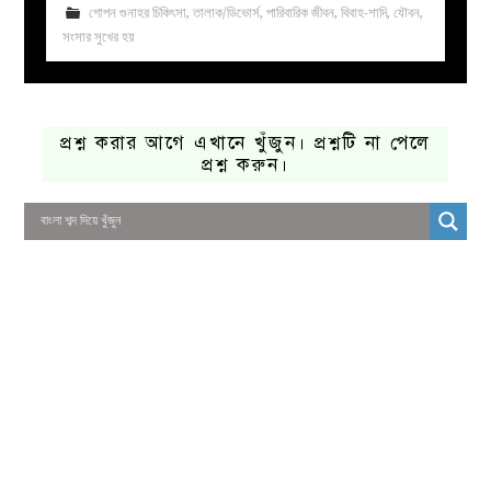
গোপন গুনাহর চিকিৎসা
,
তালাক/ডিভোর্স
,
পারিবারিক জীবন
,
বিবাহ-শাদি
,
যৌবন
,
সংসার সুখের হয়
প্রশ্ন করার আগে এখানে খুঁজুন। প্রশ্নটি না পেলে
প্রশ্ন করুন।