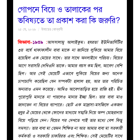
গোপনে বিয়ে ও তালাকের পর
বয়ান
ভবিষ্যতে তা প্রকাশ করা কি জরুরি?
২৫ মে, ২০২৬
উমায়ের কোব্বাদী
নারীদের
জিজ্ঞাসা–
১৯৩৯
:
আসসালামু আলাইকুম। হযরত! ইউনিভার্সিটির
পাতা
৩য় বর্ষে থাকাকালীন বাবা মাকে না জানিয়ে লুকিয়ে আমার বিয়ে
হয়েছিল এক মেয়ের সাথে। তার সাথে অনলাইনে পরিচয়। বিয়ের
ইসলাহী
আগে সরাসরি দেখিওনি তাকে। আমার বয়স কম ছিল, আবেগ বেশি
ছিল। আর সেই মেয়েটি এভাবে লুকিয়ে বিয়ের জন্য অনেক
মজলিস
চাপাচাপি করেছিল যেন সম্পর্কটা হালাল হয়, আর তার পরিচিত
অন্যরাও এমন করেছে। আমিও আবেগতাড়িত হয়ে রাজি হই। দ্বীন
প্রশ্ন
পুরোপুরি মানতে না পারলেও মানার ইচ্ছা ছিল। তার বাবা মাও
জানতেন না বিয়ের ব্যাপারে। ছোট এক মাদ্রাসা-মসজিদে একজন
করুন
হুযুর ঐ মেয়ের থেকে ফোনের মাধ্যমে সম্মতি নিয়ে অল্প মোহরানায়
বিয়ে পড়িয়ে দেন। বিয়ের পর দেখতে পাই তার মধ্যে বেশ কিছু
সমস্যা। তার বাবা মা তেমন শিক্ষিত না আর আমার বাবা মা সরকারী
কর্মকর্তা ও সরকারি চাকরিরত এবং শিক্ষিত। সেই মেয়েটির সাথে