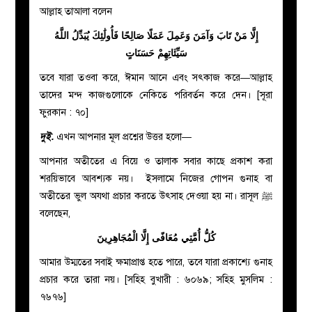
আল্লাহ তাআলা বলেন
إِلَّا مَنْ تَابَ وَآمَنَ وَعَمِلَ عَمَلًا صَالِحًا فَأُولَٰئِكَ يُبَدِّلُ اللَّهُ
سَيِّئَاتِهِمْ حَسَنَاتٍ
তবে যারা তওবা করে, ঈমান আনে এবং সৎকাজ করে—আল্লাহ
তাদের মন্দ কাজগুলোকে নেকিতে পরিবর্তন করে দেন। [সূরা
ফুরকান : ৭০]
দুই.
এখন আপনার মূল প্রশ্নের উত্তর হলো
—
আপনার অতীতের এ বিয়ে ও তালাক সবার কাছে প্রকাশ করা
শরয়িভাবে আবশ্যক নয়। ইসলামে নিজের গোপন গুনাহ বা
অতীতের ভুল অযথা প্রচার করতে উৎসাহ দেওয়া হয় না। রাসূল ﷺ
বলেছেন,
كُلُّ أُمَّتِي مُعَافًى إِلَّا الْمُجَاهِرِينَ
আমার উম্মতের সবাই ক্ষমাপ্রাপ্ত হতে পারে, তবে যারা প্রকাশ্যে গুনাহ
প্রচার করে তারা নয়। [সহিহ বুখারী : ৬০৬৯; সহিহ মুসলিম :
৭৬৭৬]