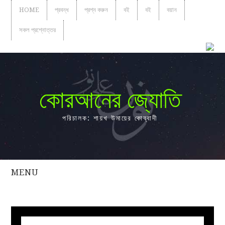
HOME
প্রবন্ধ
প্রশ্ন করুন
বই
বই
বয়ান
সকল প্রশ্নোত্তর
কোরআনের জ্যোতি
পরিচালক: শায়খ উমায়ের কোব্বাদী
MENU
সকল
প্রশ্নোত্তর
প্রবন্ধ