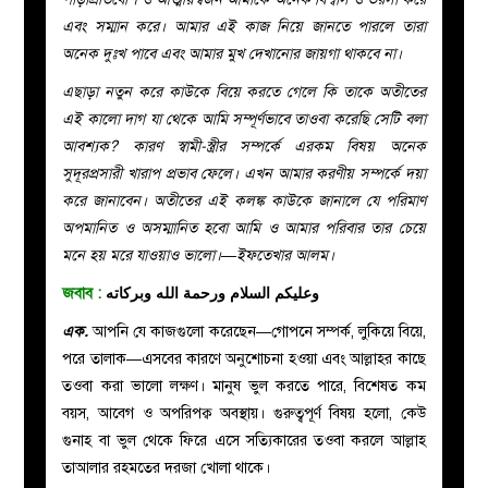
এবং সম্মান করে। আমার এই কাজ নিয়ে জানতে পারলে তারা
অনেক দুঃখ পাবে এবং আমার মুখ দেখানোর জায়গা থাকবে না।
এছাড়া নতুন করে কাউকে বিয়ে করতে গেলে কি তাকে অতীতের
এই কালো দাগ যা থেকে আমি সম্পূর্ণভাবে তাওবা করেছি সেটি বলা
আবশ্যক? কারণ স্বামী-স্ত্রীর সম্পর্কে এরকম বিষয় অনেক
সুদূরপ্রসারী খারাপ প্রভাব ফেলে। এখন আমার করণীয় সম্পর্কে দয়া
করে জানাবেন। অতীতের এই কলঙ্ক কাউকে জানালে যে পরিমাণ
অপমানিত ও অসম্মানিত হবো আমি ও আমার পরিবার তার চেয়ে
মনে হয় মরে যাওয়াও ভালো।—ইফতেখার আলম।
জবাব :
وعليكم السلام ورحمة الله وبركاته
এক.
আপনি যে কাজগুলো করেছেন—গোপনে সম্পর্ক, লুকিয়ে বিয়ে,
পরে তালাক—এসবের কারণে অনুশোচনা হওয়া এবং আল্লাহর কাছে
তওবা করা ভালো লক্ষণ। মানুষ ভুল করতে পারে, বিশেষত কম
বয়স, আবেগ ও অপরিপক্ব অবস্থায়। গুরুত্বপূর্ণ বিষয় হলো, কেউ
গুনাহ বা ভুল থেকে ফিরে এসে সত্যিকারের তওবা করলে আল্লাহ
তাআলার রহমতের দরজা খোলা থাকে।