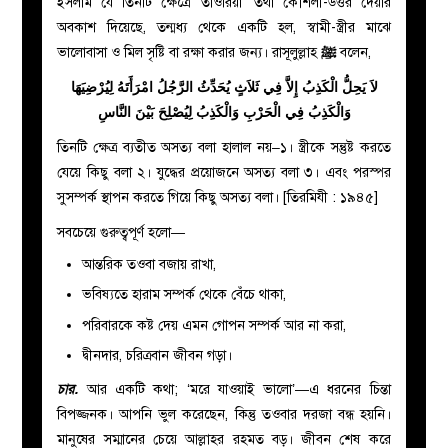
ইসলাম যে তিনটি ক্ষেত্রে ‘তাওরিয়া’ তথা কৌশলী-উত্তর দেয়ার
অবকাশ দিয়েছে, তন্মধ্য থেকে একটি হল, স্বামী-স্ত্রীর মাঝে
ভালোবাসা ও মিল সৃষ্টি বা রক্ষা করার জন্য। রাসূলুল্লাহ
ﷺ
বলেন,
لاَ يَحِلُّ الْكَذِبُ إِلاَّ فِي ثَلاَثٍ يُحَدِّثُ الرَّجُلُ امْرَأَتَهُ لِيُرْضِيَهَا
وَالْكَذِبُ فِي الْحَرْبِ وَالْكَذِبُ لِيُصْلِحَ بَيْنَ النَّاسِ
তিনটি ক্ষেত্র ব্যতীত অসত্য বলা হালাল নয়–১। স্ত্রীকে সন্তুষ্ট করতে
যেয়ে কিছু বলা ২। যুদ্ধের প্রয়োজনে অসত্য বলা ৩। এবং পরস্পর
সুসম্পর্ক স্থাপন করতে গিয়ে কিছু অসত্য বলা। [তিরমিযী : ১৯৪৫]
সবচেয়ে গুরুত্বপূর্ণ হলো
—
আন্তরিক তওবা বজায় রাখা,
ভবিষ্যতে হারাম সম্পর্ক থেকে বেঁচে থাকা,
পরিবারকে কষ্ট দেয় এমন গোপন সম্পর্ক আর না করা,
দ্বীনদার, চরিত্রবান জীবন গড়া।
চার.
আর একটি কথা; ‘মরে যাওয়াই ভালো’—এ ধরনের চিন্তা
বিপজ্জনক। আপনি ভুল করেছেন, কিন্তু তওবার দরজা বন্ধ হয়নি।
মানুষের সম্মানের চেয়ে আল্লাহর রহমত বড়। জীবন শেষ করে