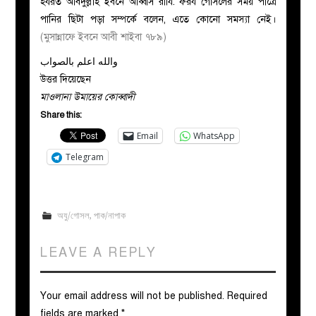
হযরত আবদুল্লাহ ইবনে আব্বাস রাযি. ফরয গোসলের সময় পাত্রে
পানির ছিটা পড়া সম্পর্কে বলেন, এতে কোনো সমস্যা নেই।
(মুসান্নাফে ইবনে আবী শাইবা ৭৮৯)
والله اعلم بالصواب
উত্তর দিয়েছেন
মাওলানা উমায়ের কোব্বাদী
Share this:
Email
WhatsApp
Telegram
অযু/গোসল
,
পাক/নাপাক
LEAVE A REPLY
Your email address will not be published.
Required
fields are marked
*