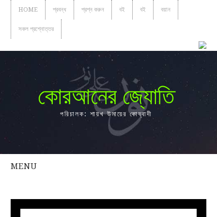
HOME
প্রবন্ধ
প্রশ্ন করুন
বই
বই
বয়ান
সকল প্রশ্নোত্তর
কোরআনের জ্যোতি
পরিচালক: শায়খ উমায়ের কোব্বাদী
MENU
সকল
প্রশ্নোত্তর
প্রবন্ধ