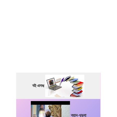
বই-প্রবন্ধ
বয়ান-খুতবা