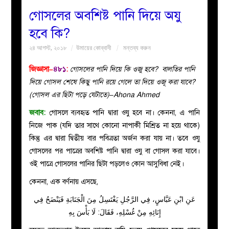
গোসলের অবশিষ্ট পানি দিয়ে অযু
বয়ান
হবে কি?
২৪ আগস্ট, ২০১৮
উমায়ের কোব্বাদী
মন্তব্য করুন
নারীদের
জিজ্ঞাসা–
৪৮১
:
গোসলের পানি দিয়ে কি ওজু হবে? বালতির পানি
পাতা
দিয়ে গোসল শেষে কিছু পানি রয়ে গেলে তা দিয়ে ওজূ করা যাবে?
(গোসল এর ছিটা পড়ে যেটাতে)–Ahona Ahmed
ইসলাহী
জবাব:
গোসলে ব্যবহৃত পানি দ্বারা ওযু হবে না। কেননা, এ পানি
নিজে পাক (যদি তার সাথে কোনো নাপাকী মিশ্রিত না হয়ে থাকে)
মজলিস
কিন্তু এর দ্বারা দ্বিতীয় বার পবিত্রতা অর্জন করা যায় না। তবে ওযু
গোসলের পর পাত্রের অবশিষ্ট পানি দ্বারা ওযু বা গোসল করা যাবে।
প্রশ্ন
ওই পাত্রে গোসলের পানির ছিটা পড়লেও কোন আসুবিধা নেই।
করুন
কেননা, এক বর্ণনায় এসছে,
عَنِ ابْنِ عَبَّاسٍ، فِي الرَّجُلِ يَغْتَسِلُ مِنَ الْجَنَابَةِ فَيَنْضَحُ فِي
إِنَائِهِ مِنْ غُسْلِهِ، فَقَالَ: لَا بَأْسَ بِهِ