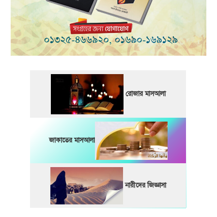
রোজার মাসআলা
জাকাতের মাসআলা
নারীদের জিজ্ঞাসা