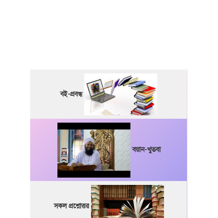
বই-প্রবন্ধ
বয়ান-খুতবা
সকল প্রশ্নোত্তর