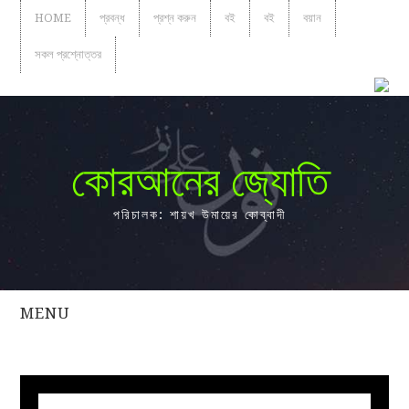
HOME
প্রবন্ধ
প্রশ্ন করুন
বই
বই
বয়ান
সকল প্রশ্নোত্তর
কোরআনের জ্যোতি
পরিচালক: শায়খ উমায়ের কোব্বাদী
MENU
সকল
প্রশ্নোত্তর
প্রবন্ধ