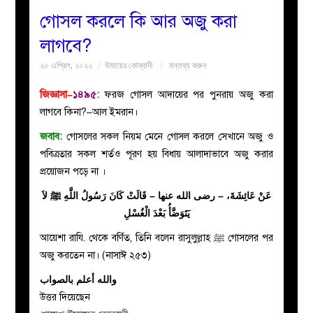
গোসল করলে কি আর অজু করা
বয়ান
লাগবে?
২০ এপ্রিল, ২০২২
উমায়ের কোব্বাদী
মন্তব্য করুন
নারীদের
জিজ্ঞাসা–
১৪৯৫
:
ফরজ গোসল আদায়ের পর পুনরায় অজু করা
পাতা
লাগবে কিনা?–আল ইমরান।
জবাব:
গোসলের সকল নিয়ম মেনে গোসল করলে সেখানে অজু ও
ইসলাহী
পবিত্রতার সকল শর্তও পূরণ হয় বিধায় আলাদাভাবে অজু করার
প্রয়োজন পড়ে না ।
মজলিস
عَنْ عَائِشَةَ، – رضى الله عنها – قَالَتْ كَانَ رَسُولُ اللَّهِ
ﷺ
لاَ
প্রশ্ন
يَتَوَضَّأُ بَعْدَ الْغُسْلِ
আয়েশা
রাযি.
থেকে বর্ণিত, তিনি বলেন রাসুলুল্লাহ
ﷺ
গোসলের পর
করুন
অজু করতেন না। (নাসাঈ ২৫৩)
والله أعلم بالصواب
উত্তর দিয়েছেন