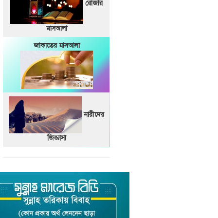
রোজার
মাসআলা
জাকাতের মাসআলা
নারীদের
জিজ্ঞাসা