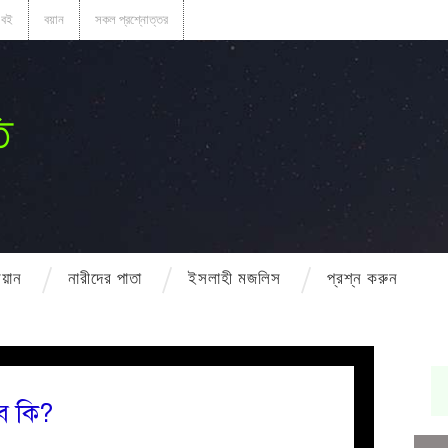
বই
বয়ান
সকল প্রশ্নোত্তর
ি
বয়ান
নারীদের পাতা
ইসলাহী মজলিস
প্রশ্ন করুন
বে কি?