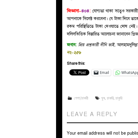
জিজ্ঞাসা–
৪০৪
:
যোগ্যতা থাকা সত্বেও সরকারী 
আপনাকে সিলেক্ট করবেনা। যে টাকা দিবে তাক
রকম পরিস্থিতিতে টাকা দেওয়াতে দোষ নেই।
দলিলভিত্তিক বিস্তারিত আলোচনা জানাবেন প্
জবাব:
প্রিয় প্রশ্নকারী দীনি ভাই,
আলহামদুলিল্ল
নং–২৫৬
Share this:
Email
WhatsAp
পেশা/চাকরী
ঘুষ
,
চাকরি
,
চাকুরি
LEAVE A REPLY
Your email address will not be publi