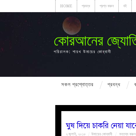
HOME
প্রবন্ধ
প্রশ্ন করুন
বই
কোরআনের জ্যোত
পরিচালক: শায়খ উমায়ের কোব্বাদী
সকল প্রশ্নোত্তর
প্রবন্ধ
ঘুষ দিয়ে চাকরি নেয়া যা
২ জুলাই, ২০১৮
উমায়ের কোব্বাদী
মন্তব্য করুন