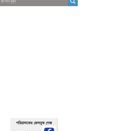
01325466920
1325466920
পরিচালকের ফেসবুক পেজ