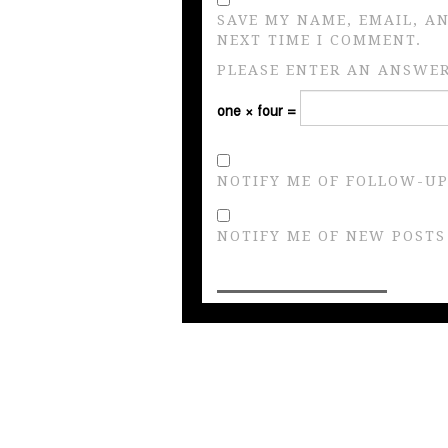
SAVE MY NAME, EMAIL, A
NEXT TIME I COMMENT.
PLEASE ENTER AN ANSWER 
one × four =
NOTIFY ME OF FOLLOW-UP
NOTIFY ME OF NEW POSTS