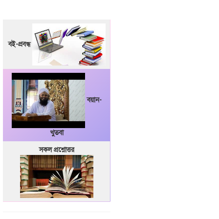
বই-প্রবন্ধ
বয়ান-
খুতবা
সকল প্রশ্নোত্তর