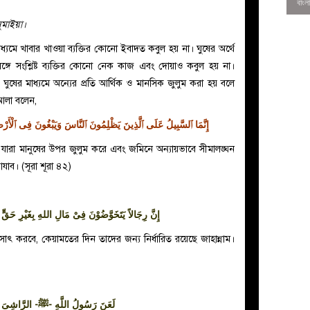
ুমাইয়া।
ধ্যমে খাবার খাওয়া ব্যক্তির কোনো ইবাদত কবুল হয় না। ঘুষের অর্থে
্গে সংশ্লিষ্ট ব্যক্তির কোনো নেক কাজ এবং দোয়াও কবুল হয় না।
ের মাধ্যমে অন্যের প্রতি আর্থিক ও মানসিক জুলুম করা হয় বলে
আলা বলেন,
إِنَّمَا ٱلسَّبِيلُ عَلَى ٱلَّذِينَ يَظْلِمُونَ ٱلنَّاسَ وَيَبْغُونَ فِى ٱلْأَرْضِ بِ
বে, যারা মানুষের উপর জুলুম করে এবং জমিনে অন্যায়ভাবে সীমালঙ্ঘন
যাব। (সূরা শূরা ৪২)
0
إِنَّ رِجَالاً يَتَخَوَّضُوْنَ فِىْ مَالِ اللهِ بِغَيْرِ حَقٍّ فَل
মসাৎ করবে, কেয়ামতের দিন তাদের জন্য নির্ধারিত রয়েছে জাহান্নাম।
لَعَنَ رَسُولُ اللَّهِ -ﷺ- الرَّاشِىَ وَالْمُرْتَشِىَ