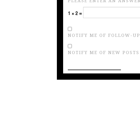
PLEASE ENTER AN ANSWER 
1 × 2 =
NOTIFY ME OF FOLLOW-UP
NOTIFY ME OF NEW POSTS