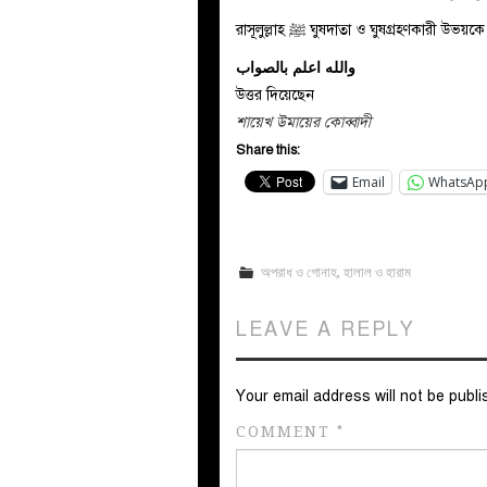
রাসূলুল্লাহ ﷺ ঘুষদাতা ও ঘুষগ্রহণক
والله اعلم بالصواب
উত্তর দিয়েছেন
শায়েখ উমায়ের কোব্বাদী
Share this:
Email
WhatsAp
অপরাধ ও গোনাহ
,
হালাল ও হারাম
LEAVE A REPLY
Your email address will not be publi
COMMENT
*