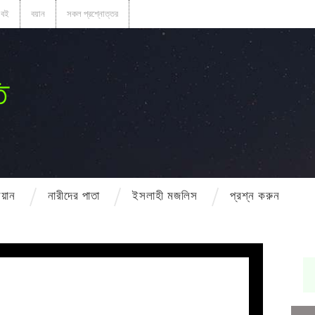
বই
বয়ান
সকল প্রশ্নোত্তর
ি
বয়ান
নারীদের পাতা
ইসলাহী মজলিস
প্রশ্ন করুন