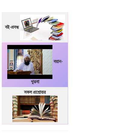
বই-প্রবন্ধ
বয়ান-
খুতবা
সকল প্রশ্নোত্তর