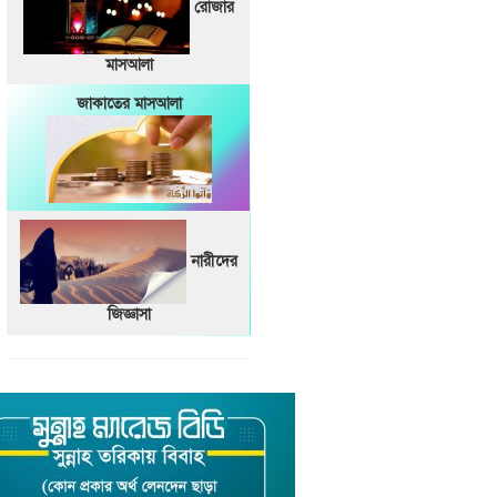
রোজার
মাসআলা
জাকাতের মাসআলা
নারীদের
জিজ্ঞাসা