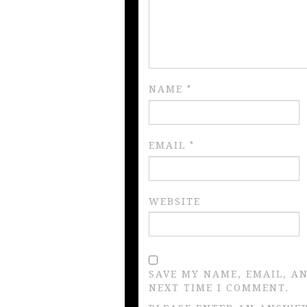
NAME
*
EMAIL
*
WEBSITE
SAVE MY NAME, EMAIL, A
NEXT TIME I COMMENT.