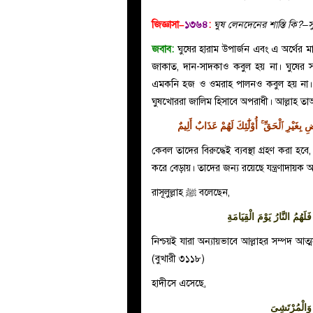
জিজ্ঞাসা–
১৩৬৪
:
ঘুষ লেনদেনের শাস্তি কি?–স
জবাব:
ঘুষের হারাম উপার্জন এবং এ অর্থের মা
জাকাত, দান-সাদকাও কবুল হয় না। ঘুষের সঙ
এমকনি হজ ও ওমরাহ পালনও কবুল হয় না। ঘুষ
ঘুষখোররা জালিম হিসাবে অপরাধী। আল্লাহ তা
غَيْرِ ٱلْحَقِّ ۚ أُوْلَٰٓئِكَ لَهُمْ عَذَابٌ أَلِيمٌ
কেবল তাদের বিরুদ্ধেই ব্যবস্থা গ্রহণ করা হ
করে বেড়ায়। তাদের জন্য রয়েছে যন্ত্রণাদায়ক আ
রাসূলুল্লাহ ﷺ বলেছেন,
َهُمُ النَّارُ يَوْمَ الْقِيَامَةِ
নিশ্চয়ই যারা অন্যায়ভাবে আল্লাহর সম্পদ আত্
(বুখারী ৩১১৮)
হাদীসে এসেছে,