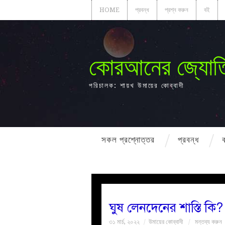
HOME
প্রবন্ধ
প্রশ্ন করুন
বই
কোরআনের জ্যোত
পরিচালক: শায়খ উমায়ের কোব্বাদী
সকল প্রশ্নোত্তর
প্রবন্ধ
ঘুষ লেনদেনের শাস্তি কি?
৩১ মার্চ, ২০২২
উমায়ের কোব্বাদী
মন্তব্য করুন