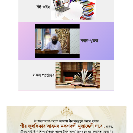
বই-প্রবন্ধ
বয়ান-খুতবা
সকল প্রশ্নোত্তর