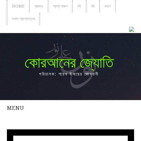
HOME
প্রবন্ধ
প্রশ্ন করুন
বই
বই
বয়ান
সকল প্রশ্নোত্তর
কোরআনের জ্যোতি
পরিচালক: শায়খ উমায়ের কোব্বাদী
MENU
সকল
প্রশ্নোত্তর
প্রবন্ধ