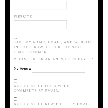
WEBSITE
SAVE MY NAME, EMAIL, AND WEBSITE
IN THIS BROWSER FOR THE NEXT
TIME I COMMENT.
PLEASE ENTER AN ANSWER IN DIGITS:
2 × three =
NOTIFY ME OF FOLLOW-UP
COMMENTS BY EMAIL.
NOTIFY ME OF NEW POSTS BY EMAIL.