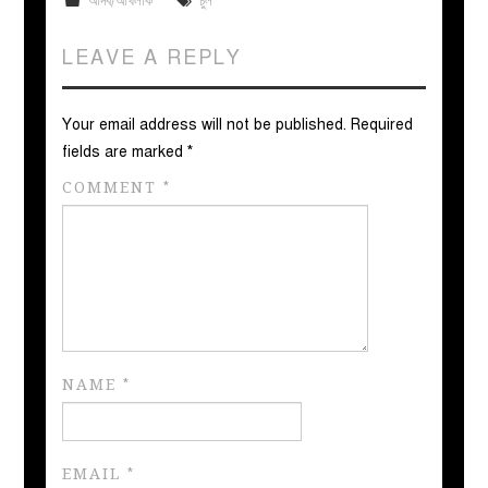
আদব/আখলাক
চুল
LEAVE A REPLY
Your email address will not be published.
Required
fields are marked
*
COMMENT
*
NAME
*
EMAIL
*