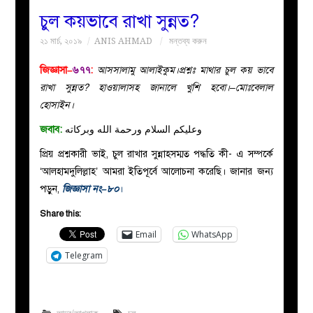
চুল কয়ভাবে রাখা সুন্নত?
বয়ান
২১ মার্চ, ২০১৯
ANIS AHMAD
মন্তব্য করুন
নারীদের
জিজ্ঞাসা–
৬৭৭
:
আসসালামু আলাইকুম।প্রশ্নঃ মাথার চুল কয় ভাবে
রাখা সুন্নত? হাওয়ালাসহ জানালে খুশি হবো।–মোঃবেলাল
পাতা
হোসাইন।
জবাব:
وعليكم السلام ورحمة الله وبركاته
ইসলাহী
প্রিয় প্রশ্নকারী ভাই, চুল রাখার সুন্নাহসম্মত পদ্ধতি কী- এ সম্পর্কে
‘আলহামদুলিল্লাহ’ আমরা ইতিপূর্বে আলোচনা করেছি। জানার জন্য
মজলিস
পড়ুন,
জিজ্ঞাসা নং–৮০
।
প্রশ্ন
Share this:
Email
WhatsApp
করুন
Telegram