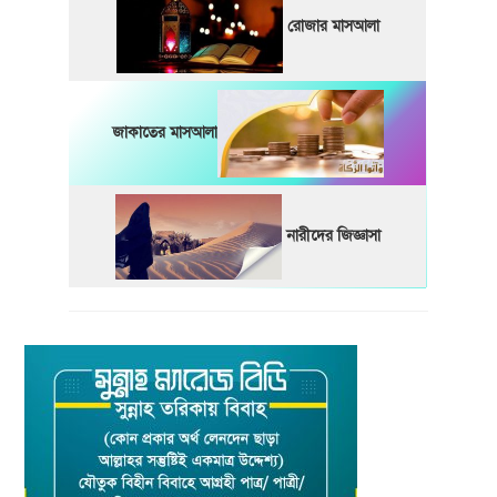
রোজার মাসআলা
জাকাতের মাসআলা
নারীদের জিজ্ঞাসা