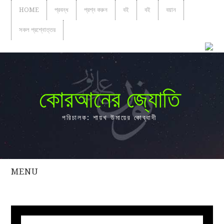
HOME
প্রবন্ধ
প্রশ্ন করুন
বই
বই
বয়ান
সকল প্রশ্নোত্তর
কোরআনের জ্যোতি
পরিচালক: শায়খ উমায়ের কোব্বাদী
MENU
সকল
প্রশ্নোত্তর
প্রবন্ধ