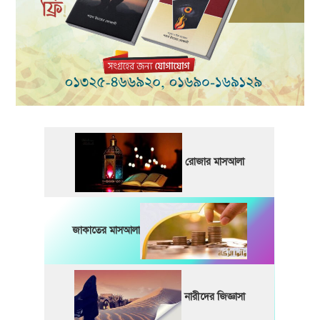
রোজার মাসআলা
জাকাতের মাসআলা
নারীদের জিজ্ঞাসা