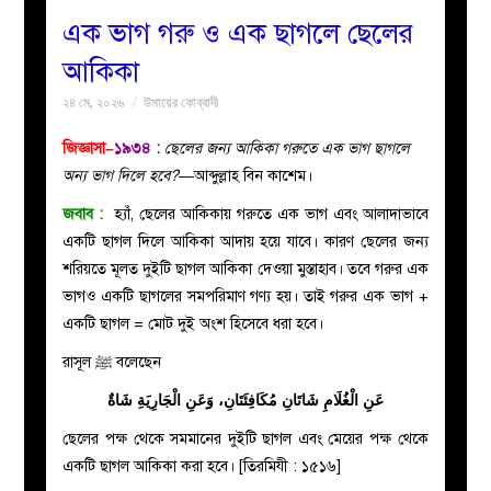
এক ভাগ গরু ও এক ছাগলে ছেলের
বয়ান
আকিকা
২৪ মে, ২০২৬
উমায়ের কোব্বাদী
নারীদের
জিজ্ঞাসা–
১৯৩৪
:
ছেলের জন্য আকিকা গরুতে এক ভাগ ছাগলে
পাতা
অন্য ভাগ দিলে হবে?—
আব্দুল্লাহ বিন কাশেম।
জবাব :
হ্যাঁ, ছেলের আকিকায় গরুতে এক ভাগ এবং আলাদাভাবে
ইসলাহী
একটি ছাগল দিলে আকিকা আদায় হয়ে যাবে। কারণ ছেলের জন্য
শরিয়তে মূলত দুইটি ছাগল আকিকা দেওয়া মুস্তাহাব। তবে গরুর এক
মজলিস
ভাগও একটি ছাগলের সমপরিমাণ গণ্য হয়। তাই গরুর এক ভাগ +
একটি ছাগল = মোট দুই অংশ হিসেবে ধরা হবে।
প্রশ্ন
রাসূল ﷺ বলেছেন
করুন
عَنِ الْغُلَامِ شَاتَانِ مُكَافِئَتَانِ، وَعَنِ الْجَارِيَةِ شَاةٌ
ছেলের পক্ষ থেকে সমমানের দুইটি ছাগল এবং মেয়ের পক্ষ থেকে
একটি ছাগল আকিকা করা হবে। [তিরমিযী : ১৫১৬]