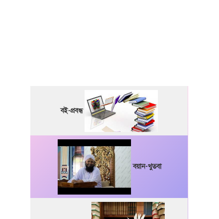
বই-প্রবন্ধ
বয়ান-খুতবা