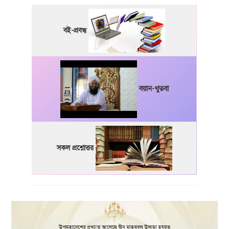
বই-প্রবন্ধ
বয়ান-খুতবা
সকল প্রশ্নোত্তর