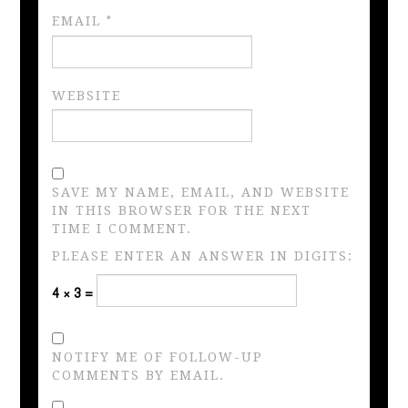
EMAIL
*
WEBSITE
SAVE MY NAME, EMAIL, AND WEBSITE
IN THIS BROWSER FOR THE NEXT
TIME I COMMENT.
PLEASE ENTER AN ANSWER IN DIGITS:
4 × 3 =
NOTIFY ME OF FOLLOW-UP
COMMENTS BY EMAIL.