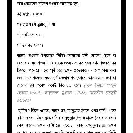
আর মেয়েদের বালেগ হওয়ার আলামত হল:
ক) স্বপ্নদোষ হওয়া।
খ) হায়েয (ঋতুস্রাব) আসা।
গ) গর্ভধারণ করা।
ঘ) স্তন বড় হওয়া।
বালেগ হওয়ার উপরোক্ত নির্দিষ্ট আলামত যদি কোনো ছেলে বা
মেয়ের মধ্যে পাওয়া না যায় সেক্ষেত্রে উভয়ের বয়স যখন হিজরী বর্ষ
হিসাবে পনেরো বছর পূর্ণ হবে তখন প্রত্যেককে বালেগ গণ্য করা
হবে এবং পনেরো বছর পূর্ণ হওয়ার পর কোনো আলামত পাওয়া না
গেলেও সে বালেগ বলেই বিবেচিত হবে।
(আল ইনায়া শারহুল
হেদায়া ৮/২০১; আদ্দুররুল মুখতার ৬/১৫৩; তাফসীরে কুরতুবী
১২/১৫১)
হাদিস শরিফে এসছে
,
নাফে রহ. আব্দুল্লাহ ইবনে ওমর রাযি. থেকে
বর্ণনা করেন, উহুদ যুদ্ধের দিন রাসুলুল্লাহ ﷺ আমাকে (সবার সামনে)
পেশ করেন, তখন আমি ১৪ বছরের বালক। রাসুলুল্লাহ ﷺ তখন
আমাকে (যুদ্ধে গমনের) অনুমতি দেন নি। পরে খন্দকের যুদ্ধে তিনি