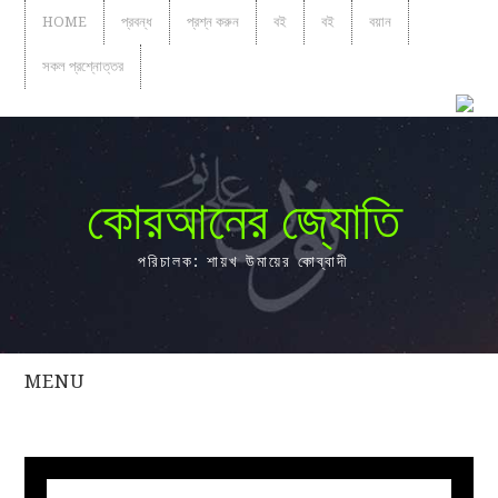
HOME
প্রবন্ধ
প্রশ্ন করুন
বই
বই
বয়ান
সকল প্রশ্নোত্তর
কোরআনের জ্যোতি
পরিচালক: শায়খ উমায়ের কোব্বাদী
MENU
সকল
প্রশ্নোত্তর
প্রবন্ধ