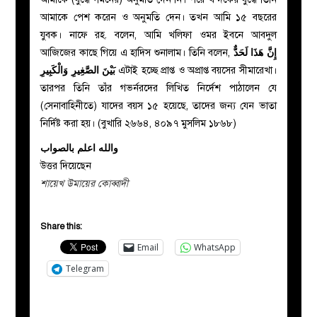
আমাকে পেশ করেন ও অনুমতি দেন। তখন আমি ১৫ বছরের
যুবক। নাফে রহ. বলেন, আমি খলিফা ওমর ইবনে আবদুল
আজিজের কাছে গিয়ে এ হাদিস শুনালাম। তিনি বলেন,
إِنَّ هَذَا لَحَدٌّ
بَيْنَ الصَّغِيرِ وَالْكَبِيرِ
এটাই হচ্ছে প্রাপ্ত ও অপ্রাপ্ত বয়সের সীমারেখা।
তারপর তিনি তাঁর গভর্নরদের লিখিত নির্দেশ পাঠালেন যে
(সেনাবাহিনীতে) যাদের বয়স ১৫ হয়েছে, তাদের জন্য যেন ভাতা
নির্দিষ্ট করা হয়। (বুখারি ২৬৬৪, ৪০৯৭ মুসলিম ১৮৬৮)
والله اعلم بالصواب
উত্তর দিয়েছেন
শায়েখ উমায়ের কোব্বাদী
Share this:
Email
WhatsApp
Telegram