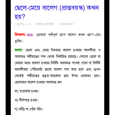
ছেলে-মেয়ে বালেগ (প্রাপ্তবয়স্ক) কখন
বয়ান
হয়?
১ জুলাই, ২০১৭
উমায়ের কোব্বাদী
মন্তব্য করুন
নারীদের
জিজ্ঞাসা–
২০১
:
ছেলেরা পরিপূর্ন রূপে বালেগ কখন হয়?–মোঃ
পাতা
মুবিন।
জবাব:
ছেলে এবং মেয়ে উভয়ের বালেগ হওয়ার বয়সসীমা ও
ইসলাহী
আলামত শরীয়তের পক্ষ থেকে নির্ধারিত রয়েছে। কোনো ছেলে বা
মেয়ের মধ্যে বালেগ হওয়ার নির্দিষ্ট আলামত পাওয়া গেলে বা নির্দিষ্ট
মজলিস
বয়সসীমায় পৌঁছলেই তাকে বালেগ গণ্য করা হবে এবং তখন
থেকেই শরীয়তের হুকুম-আহকাম তার উপর প্রযোজ্য হবে।
প্রশ্ন
ছেলেদের বালেগ হওয়ার আলামত হল:
করুন
ক) স্বপ্নদোষ হওয়া।
খ) বীর্যপাত হওয়া।
গ) দাঁড়ি বা গোঁফ উঠা।