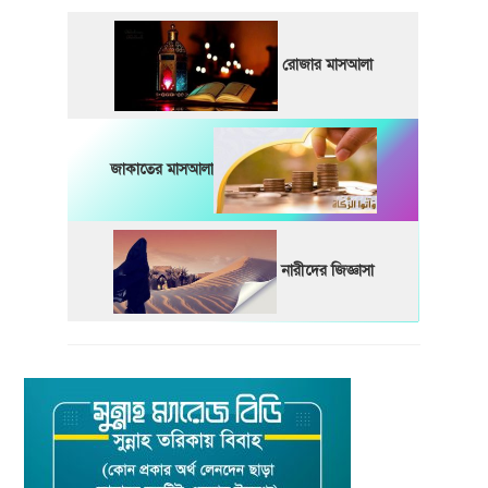
রোজার মাসআলা
জাকাতের মাসআলা
নারীদের জিজ্ঞাসা