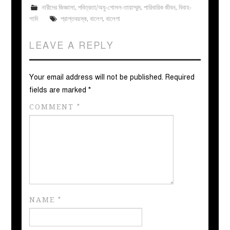
নারীদের জিজ্ঞাসা
,
পবিত্রতা/অযু-গোসল-তায়াম্মুম
,
পারিবারিক জীবন
,
বিবাহ-
শাদি
প্রাপ্তবয়স্ক
,
বালেগ
,
বালেগা
LEAVE A REPLY
Your email address will not be published.
Required
fields are marked
*
COMMENT
*
NAME
*