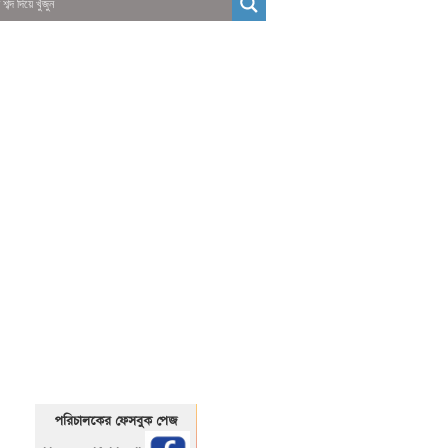
01325466920
1325466920
পরিচালকের ফেসবুক পেজ