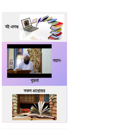
বই-প্রবন্ধ
বয়ান-
খুতবা
সকল প্রশ্নোত্তর