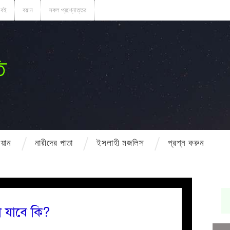
বই
বয়ান
সকল প্রশ্নোত্তর
ি
বয়ান
নারীদের পাতা
ইসলাহী মজলিস
প্রশ্ন করুন
 যাবে কি?