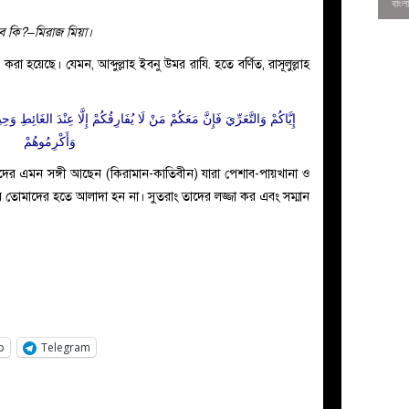
ে কি?–মিরাজ মিয়া।
হয়েছে। যেমন, আব্দুল্লাহ ইবনু উমর রাযি. হতে বর্ণিত, রাসূলুল্লাহ
إِيَّاكُمْ وَالتَّعَرِّيَ فَإِنَّ مَعَكُمْ مَنْ لَا يُفَارِقُكُمْ إِلَّا عِنْدَ الغَائِطِ
وَأَكْرِمُوهُمْ
দের এমন সঙ্গী আছেন (কিরামান-কাতিবীন) যারা পেশাব-পায়খানা ও
 সময় তোমাদের হতে আলাদা হন না। সুতরাং তাদের লজ্জা কর এবং সম্মান
0
p
Telegram