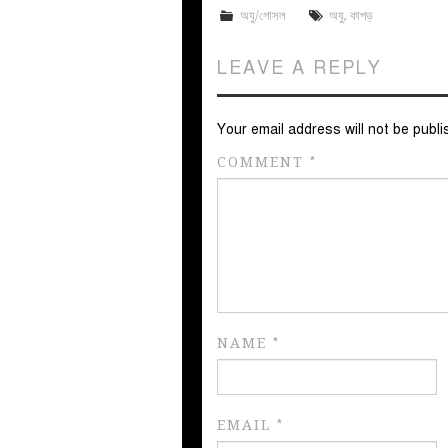
অযু/গোসল
অযু
,
কাপড়
LEAVE A REPLY
Your email address will not be publi
COMMENT
*
NAME
*
EMAIL
*