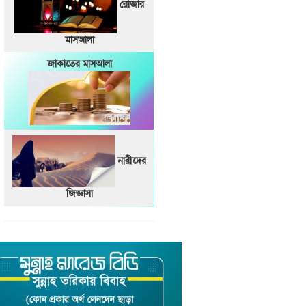
রোজার
মাসআলা
জাকাতের মাসআলা
নারীদের
জিজ্ঞাসা