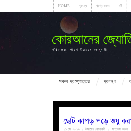
HOME
প্রবন্ধ
প্রশ্ন করুন
বই
কোরআনের জ্যোত
পরিচালক: শায়খ উমায়ের কোব্বাদী
সকল প্রশ্নোত্তর
প্রবন্ধ
ছোট কাপড় পড়ে ওযু করা
১১ মে, ২০১৯
উমায়ের কোব্বাদী
মন্তব্য করুন