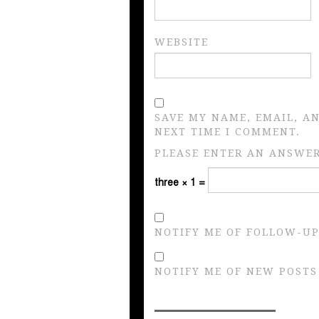
WEBSITE
SAVE MY NAME, EMAIL, A
NEXT TIME I COMMENT.
PLEASE ENTER AN ANSWER 
three × 1 =
NOTIFY ME OF FOLLOW-UP
NOTIFY ME OF NEW POSTS