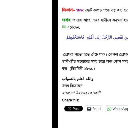
জিজ্ঞাসা–
৭৯৬
:
ছোট কাপড় পড়ে ওযু করা যাব
জবাব:
জায়েয আছে। তবে হাদীসে অনুৎসাহিত করা 
ﷺ
বলেছেন,
 وَحِينَ يُفْضِي الرَّجُلُ إِلَى أَهْلِهِ، فَاسْتَحْيُوهُمْ
তোমরা নগ্নতা হতে বেঁচে থাক। কেননা তোমা
স্বামী-স্ত্রীর সহবাসের সময় ছাড়া অন্য কোন
কর। (তিরমিযী ২৮০০)
والله اعلم بالصواب
উত্তর দিয়েছেন
মাওলানা উমায়ের কোব্বাদী
Share this:
Email
WhatsAp