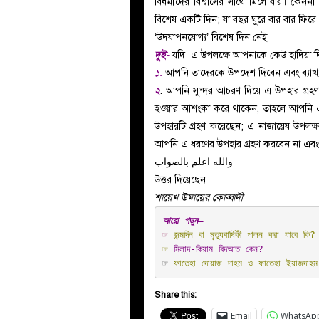
বিধর্মীদের
বিশ্বাসের সাথে মিলে যায়। কেননা
বিশেষ একটি দিন
; যা বছর ঘুরে বার বার ফির
‘উদযাপনযোগ্য’ বিশেষ দিন নেই।
দুই-
যদি এ উপলক্ষে আপনাকে কেউ হাদিয়া দিয়ে
১.
আপনি তাদেরকে উপদেশ দিবেন এবং ব্যাখ্য
২
. আপনি সুন্দর আচরণ দিয়ে এ উপহার গ্রহণ 
হওয়ার আশংকা করে থাকেন, তাহলে আপনি এটি 
উপহারটি গ্রহণ করেছেন; এ নাজায়েয উপলক্ষ
আপনি এ ধরণের উপহার গ্রহণ করবেন না এবং 
والله اعلم بالصواب
উত্তর দিয়েছেন
শায়েখ উমায়ের কোব্বাদী
☞ 
জন্মদিন বা মৃত্যুবার্ষিকী পালন করা যাবে কি?
☞ 
মিলাদ-কিয়াম বিদআত কেন?
☞ 
ফাতেহা দোয়াজ দাহম ও ফাতেহা ইয়াজদাহম
Share this:
Email
WhatsAp