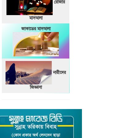
রোজার
মাসআলা
জাকাতের মাসআলা
নারীদের
জিজ্ঞাসা