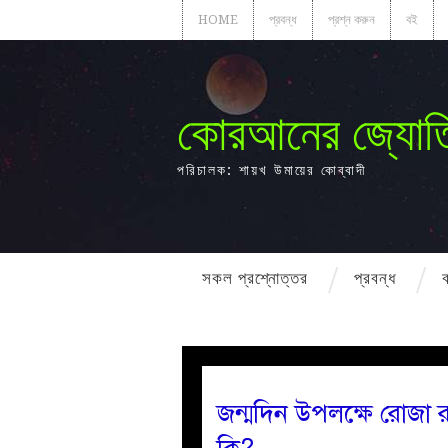
HOME
প্রবন্ধ
প্রশ্ন করুন
বই
কোরআনের জ্যোত
পরিচালক: শায়খ উমায়ের কোব্বাদী
সকল প্রশ্নোত্তর
প্রবন্ধ
জন্মদিন উপলক্ষে রোজা র