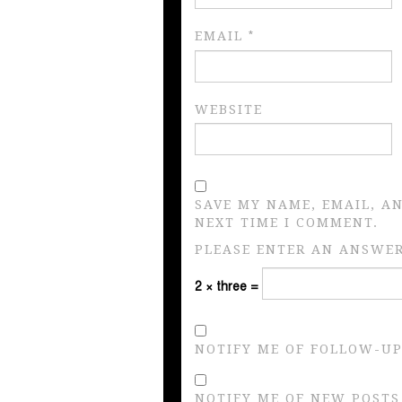
EMAIL
*
WEBSITE
SAVE MY NAME, EMAIL, A
NEXT TIME I COMMENT.
PLEASE ENTER AN ANSWER 
2 × three =
NOTIFY ME OF FOLLOW-UP
NOTIFY ME OF NEW POSTS