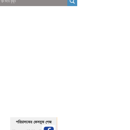
01325466920
1325466920
পরিচালকের ফেসবুক পেজ