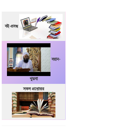
বই-প্রবন্ধ
বয়ান-
খুতবা
সকল প্রশ্নোত্তর