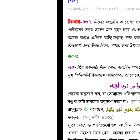
কি?
১৯ আগস্ট, ২০১৮
উমায়ের কোব্বাদী
মন্তব্য কর
জিজ্ঞাসা–
৪৬৭
:
নিজের জন্মদিন এ রোজা রাখ
পরিবারের সাথে ভালো মন্দ রান্না করে খাও
আমরা আরও এগিয়ে যাচ্ছি,আল্লাহ মাফ কর
কিভাবে? দ্রুত উত্তর দিলে, আমার জন্য 
জবাব:
এক-
প্রিয় প্রশ্নকারী দীনি বোন, জন্মদিন 
মূল জিনিসটিই ইসলামে প্রত্যাখ্যাত। তা যে 
ِعُواْ مِن دُونِهِ أَوْلِيَاء
তোমরা অনুসরণ কর, যা তোমাদের প্রতিপালকে
বন্ধু বা অভিভাবকের অনুসরণ করো না।
(সূরা 
রাসূলুল্লাহ
ﷺ
বলেছেন,
َّهَ بِقَوْمٍ فَهُوَ مِنْهُمْ
দলভুক্ত।
(আবূ দাঊদ ৪০৩১)
সুতরাং প্রশ্নোক্ত পদ্ধতিগুলো তথা জন্মদিন উপ
খাওয়া, উইশের উত্তর দেয়া জায়েয হবে না। 