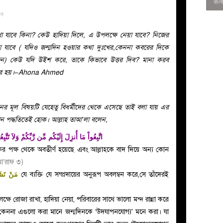
ুন
া যাবে কিনা? কেউ হাদিয়া দিলে, এ উপলক্ষে নেয়া যাবে? নিজের
য়া যাবে ( যদিও জন্মদিন হওয়ার কথা দুঃখের,কেননা কবরের দিকে
ুন) কেউ যদি উইশ করে, তাকে কিভাবে উত্তর দিব? মানা করব
উপকার হয়।–Ahona Ahmed
পালনের মূল বিষয়টি যেহেতু বিধর্মীদের থেকে এসেছে তাই বলা যায় এর
কোন পদ্ধতিতেই হোক। আল্লাহ তাআ’লা বলেন,
اتَّبِعُواْ مَا أُنزِلَ إِلَيْكُم مِّن رَّبِّكُمْ وَلاَ تَتَّب
র পক্ষ থেকে অবতীর্ণ হয়েছে এবং আল্লাহকে বাদ দিয়ে অন্য কোন
0
আ’রাফ ৩)
مَنْ تَشَب
যে ব্যক্তি যে সম্প্রদায়ের অনুরূপ অবলম্বন করে,সে তাঁদেরই
লক্ষে রোজা রাখা, হাদিয়া নেয়া, পরিবারের সাথে ভালো মন্দ রান্না করে
কেননা এগুলো করা মানে জন্মদিনকে ‘উদযাপনযোগ্য’ মনে করা। যা