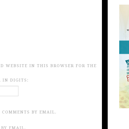
ND WEBSITE IN THIS BROWSER FOR THE
IN DIGITS:
 COMMENTS BY EMAIL.
 BY EMAIL.