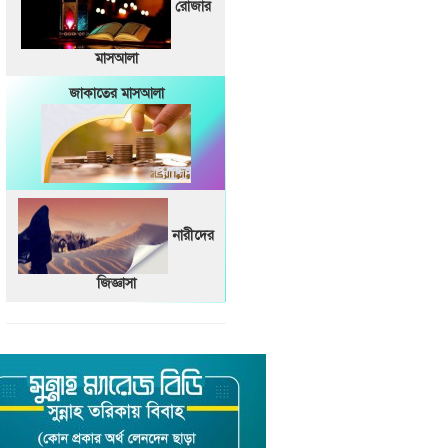
রোজার
মাসআলা
জাকাতের মাসআলা
নারীদের
জিজ্ঞাসা