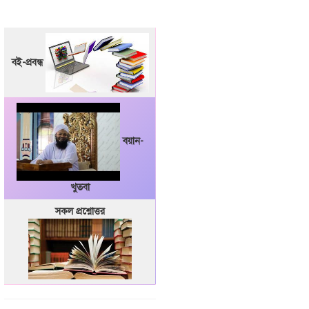
বই-প্রবন্ধ
বয়ান-
খুতবা
সকল প্রশ্নোত্তর