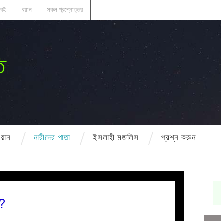
বই
বয়ান
সকল প্রশ্নোত্তর
ি
বয়ান
নারীদের পাতা
ইসলাহী মজলিস
প্রশ্ন করুন
ি?