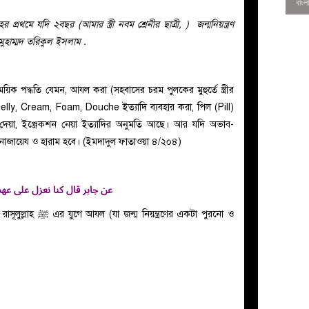
্রথমে যদি ২বছর (আমার স্ত্রী নবম শ্রেনীর ছাত্রী, ) জন্মনিয়ন্ত্রণ
ুহাম্মদ তরিকুল ইসলাম .
 সাময়িক পদ্ধতি যেমন, আযল করা (সহবাসের চরম পুলকের মুহুর্তে স্ত্রীর
elly, Cream, Foam, Douche ইত্যাদি ব্যবহার করা, পিল (Pill)
ে দেয়া, ইঞ্জেকশন নেয়া ইত্যাদির অনুমতি আছে। আর যদি অভাব-
াজায়েয ও হারাম হবে। (ইমদাদুল ফাতাওয়া ৪/২০৪)
عن جابر قال كنا نعزل على عهد
0
াসূলুল্লাহ
ﷺ
এর যুগে আযল (যা জন্ম নিয়ন্ত্রণের একটা পুরনো ও