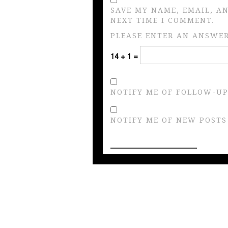
SAVE MY NAME, EMAIL, A
NEXT TIME I COMMENT.
PLEASE ENTER AN ANSWER 
14 + 1 =
NOTIFY ME OF FOLLOW-UP
NOTIFY ME OF NEW POSTS