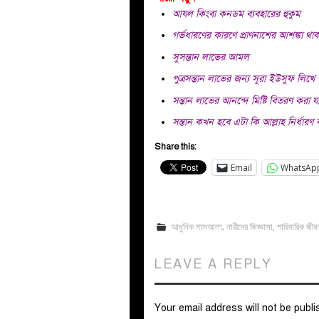
আযল কিংবা কনডম ব্যবহারের হুকুম
গর্ভধারণের কারণে প্রাণনাশের আশঙ্কা থা
সুসন্তান লাভের আমল
পুত্রসন্তান লাভের জন্য সূরা ইউসুফ লিখ
সন্তান লাভের আনন্দে মিষ্টি বিতরণ করা 
সন্তান কখন হবে এটা কি আল্লাহ নির্ধার
Share this:
Email
WhatsAp
আধুনিক মাসআলা
,
নারীদের জিজ্ঞাসা
,
পারিবারিক জীব
LEAVE A REPLY
Your email address will not be publi