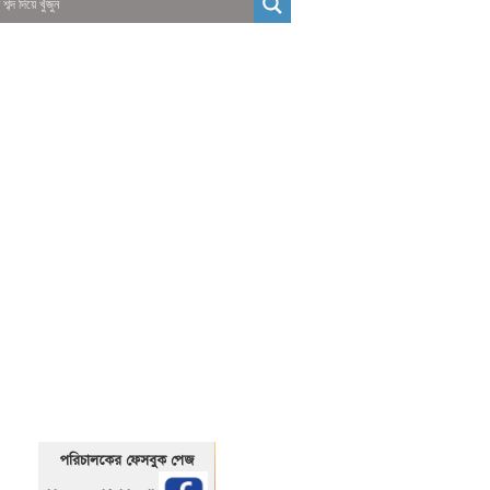
01325466920
1325466920
পরিচালকের ফেসবুক পেজ