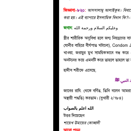
জিজ্ঞাসা–
৮২০
:
আসসালামু আলাইকুম। বিবাহের প
করা হয়। এই ব্যাপারে ইসলামিক বিধান কি?–ম
জবাব:
وعليكم السلام ورحمة الله
স্ত্রীর শারীরিক অসুবিধা হলে জন্ম নিয়ন্ত্রণের
যোনীর বাহিরে বীর্যপাত ঘটানো), Condom J
খাওয়া, জরায়ুর মুখ সাময়িকভাবে বন্ধ কর
অনটনের ভয়ে এমনটি করে তাহলে তাহলে তা ন
হাদীস শরীফে এসেছে,
 النبي
ﷺ
জাবের রাযি. থেকে বর্ণিত, তিনি বলেন আমরা র
অস্থায়ী পদ্ধতি) করতাম। (বুখারী ২/৭৮৪)
الله اعلم بالصواب
উত্তর দিয়েছেন
শায়েখ উমায়ের কোব্বাদী
আরো পড়ুন