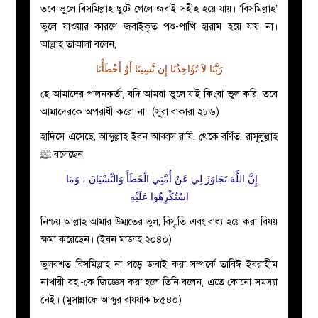
তবে ভুলে বিসমিল্লাহ ছুটে গেলে জবাই সহীহ হয়ে যায়। ‘বিসমিল্লাহ’
ভুলে যাওয়ার কারণে জবাইকৃত পশু-পাখি হারাম হয়ে যায় না।
আল্লাহ তাআলা বলেন,
رَبَّنَا لاَ تُؤَاخِذْنَا إِن نَّسِينَا أَوْ أَخْطَأْنَا
হে আমাদের পালনকর্তা, যদি আমরা ভুলে যাই কিংবা ভুল করি, তবে
আমাদেরকে অপরাধী করো না। (সূরা বাকারা ২৮৬)
হাদিসে এসেছে, আব্দুল্লাহ ইবন আব্বাস রাযি. থেকে বর্ণিত, রাসূলুল্লাহ
ﷺ বলেছেন,
إِنَّ اللَّهَ تَجَاوَزَ لِي عَنْ أُمَّتِي الْخَطَأَ وَالنِّسْيَانَ ، وَمَا
اسْتُكْرِهُوا عَلَيْهِ
নিশ্চয় আল্লাহ আমার উম্মতের ভুল, বিস্মৃতি এবং বাধ্য হয়ে করা বিষয়
ক্ষমা করেছেন। (ইবন মাজাহ ২০৪০)
ভুলবশত বিসমিল্লাহ না পড়ে জবাই করা সম্পর্কে তাবিঈ ইবরাহীম
নাখায়ী রহ.-কে জিজ্ঞেস করা হলে তিনি বলেন, এতে কোনো সমস্যা
নেই। (মুসান্নাফে আব্দুর রাযযাক ৮৫৪০)