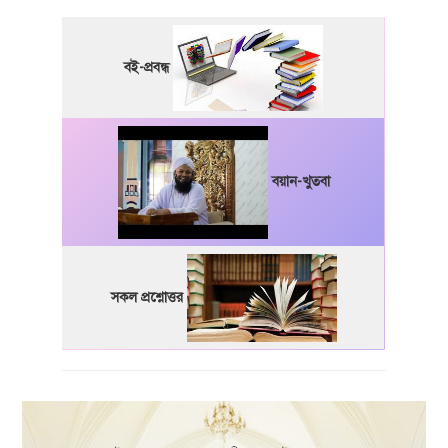
বই-প্রবন্ধ
বয়ান-খুতবা
সকল প্রশ্নোত্তর