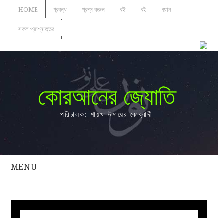
HOME
প্রবন্ধ
প্রশ্ন করুন
বই
বই
বয়ান
সকল প্রশ্নোত্তর
কোরআনের জ্যোতি
পরিচালক: শায়খ উমায়ের কোব্বাদী
MENU
সকল
প্রশ্নোত্তর
প্রবন্ধ