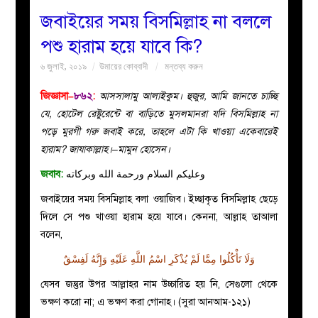
জবাইয়ের সময় বিসমিল্লাহ না বললে
বয়ান
পশু হারাম হয়ে যাবে কি?
৬ জুলাই, ২০১৯
উমায়ের কোব্বাদী
মন্তব্য করুন
নারীদের
জিজ্ঞাসা–
৮৬২
:
আসসালামু আলাইকুম। হুজুর, আমি জানতে চাচ্ছি
পাতা
যে, হোটেল রেষ্টুরেন্টে বা বাড়িতে মুসলমানরা যদি বিসমিল্লাহ না
পড়ে মুরগী গরু জবাই করে, তাহলে এটা কি খাওয়া একেবারেই
ইসলাহী
হারাম? জাযাকাল্লাহ।–মামুন হোসেন।
জবাব:
وعليكم السلام ورحمة الله وبركاته
মজলিস
জবাইয়ের সময় বিসমিল্লাহ বলা ওয়াজিব। ইচ্ছাকৃত বিসমিল্লাহ ছেড়ে
প্রশ্ন
দিলে সে পশু খাওয়া হারাম হয়ে যাবে। কেননা, আল্লাহ তাআলা
বলেন,
করুন
وَلَا تَأْكُلُوا مِمَّا لَمْ يُذْكَرِ اسْمُ اللَّهِ عَلَيْهِ وَإِنَّهُ لَفِسْقٌ
যেসব জন্তুর উপর আল্লাহর নাম উচ্চারিত হয় নি, সেগুলো থেকে
ভক্ষণ করো না; এ ভক্ষণ করা গোনাহ। (সুরা আনআম-১২১)