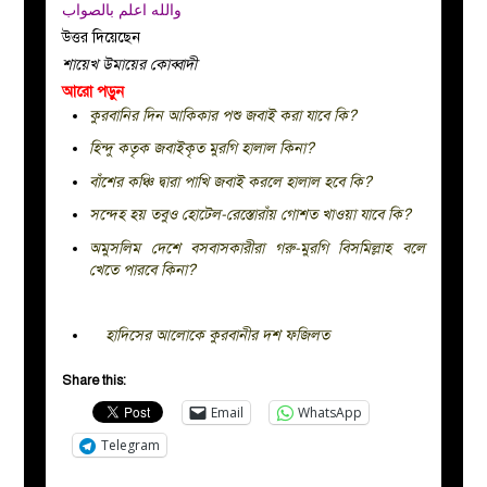
والله اعلم بالصواب
উত্তর দিয়েছেন
শায়েখ উমায়ের কোব্বাদী
আরো পড়ুন
কুরবানির দিন আকিকার পশু জবাই করা যাবে কি?
হিন্দু কতৃক জবাইকৃত মুরগি হালাল কিনা?
বাঁশের কঞ্চি দ্বারা পাখি জবাই করলে হালাল হবে কি?
সন্দেহ হয় তবুও হোটেল-রেস্তোরাঁয় গোশত খাওয়া যাবে কি?
অমুসলিম দেশে বসবাসকারীরা গরু-মুরগি বিসমিল্লাহ বলে
খেতে পারবে কিনা?
হাদিসের আলোকে কুরবানীর দশ ফজিলত
Share this:
Email
WhatsApp
Telegram