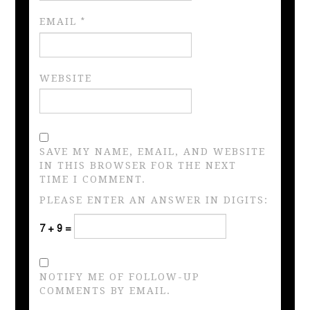
EMAIL
*
WEBSITE
SAVE MY NAME, EMAIL, AND WEBSITE
IN THIS BROWSER FOR THE NEXT
TIME I COMMENT.
PLEASE ENTER AN ANSWER IN DIGITS:
7 + 9 =
NOTIFY ME OF FOLLOW-UP
COMMENTS BY EMAIL.