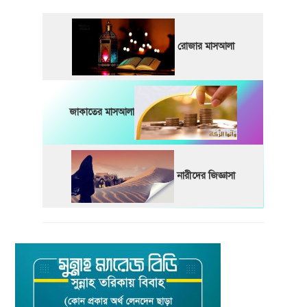
রোজার মাসআলা
জাকাতের মাসআলা
নারীদের জিজ্ঞাসা