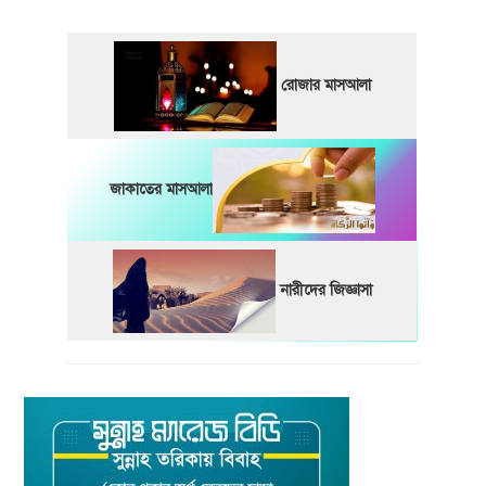
রোজার মাসআলা
জাকাতের মাসআলা
নারীদের জিজ্ঞাসা