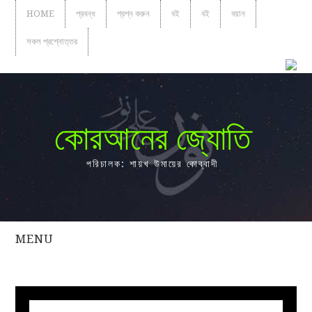
HOME
প্রবন্ধ
প্রশ্ন করুন
বই
বই
বয়ান
সকল প্রশ্নোত্তর
কোরআনের জ্যোতি
পরিচালক: শায়খ উমায়ের কোব্বাদী
MENU
সকল
প্রশ্নোত্তর
প্রবন্ধ