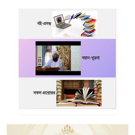
বই-প্রবন্ধ
বয়ান-খুতবা
সকল প্রশ্নোত্তর