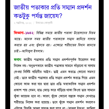
জাতীয় পতাকার প্রতি সম্মান প্রদর্শন
বয়ান
কতটুকু পর্যন্ত জায়েয?
২ অক্টোবর, ২০২২
উমায়ের কোব্বাদী
নারীদের
জিজ্ঞাসা–
১৬৪২
:
বিভিন্ন সময়ে জাতীয় পতাকা উত্তোলনের নিয়ম
পাতা
আছে। অনেক সময় জাতীয় পতাকাকে সম্মান জানিয়ে সালাম
করতে হয় এবং ঝুঁকতে হয়। এক্ষেত্রে শরীয়তের বিধান জানতে
ইসলাহী
চাই।–আসিফুল ইসলাম।
জবাব:
জাতীয় পতাকার প্রতি সম্মান প্রদর্শনপূর্বক উত্তোলন করা
মজলিস
নিষেধ নয়। অনুরূপভাবে জাতীয় পতাকার সামনে দাঁড়ানো বা সালাম
দেওয়া নির্দিষ্ট বাহিনীর আইন। তাই এমন করতে কোনো সমস্যা
প্রশ্ন
নেই। তবে জাতীয়
পতাকার প্রতি সম্মান প্রদর্শন করতে গিয়ে
এমন
কোনো কাজ করা যার দ্বারা তার প্রতি অস্বাভাবিক সম্মান প্রদর্শন
করুন
প্রকাশ পায় যেমন, হাত জোড় করে দাঁড়িয়ে থাকা কিংবা তার সামনে
ঝুঁকা জায়েজ হবে না। কারণ, ঝুঁকে কোনো বস্তুকে সম্মান দেখাতে
শরীয়তে নিষেধ করা হয়েছে। তবে ঝুঁকে সম্মান প্রদর্শন করলেও
এটাকে শিরকি আমল সাব্যস্ত করা যাবে না। (দারুল ইফতা, জামিয়া