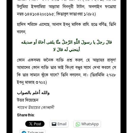
উলুমিয়া ইসলামিয়া আল্লামা বিননূরী টাউন, অনলাইন ফতোয়া
নম্বর-১৪৪১০৪২০০১৬৫; কিতাবুল ফাতাওয়া ১/২৮২)
হাদিস শরিফে এসেছে, আনাস ইবনু মালিক রাযি. হতে বর্ণিত, তিনি
বলেন,
قالَ رجلٌ يا رسولَ اللَّهِ الرَّجلُ منَّا يلقى أخاهُ أو صديقَه
أينحني لَه قالَ لا
কোন একসময় জনৈক ব্যক্তি প্রশ্ন করল, হে আল্লাহর রাসূল!
আমাদের কোন ব্যক্তি তার ভাই কিংবা বন্ধুর সাথে দেখা করলে সে
কি তার সামনে ঝুঁকে যাবে? তিনি বললেন, না। (তিরমিজি ২৭২৮
ইবনু মাজাহ ৩৭০২)
والله أعلم بالصواب
উত্তর দিয়েছেন
শায়েখ উমায়ের কোব্বাদী
Share this:
Email
WhatsApp
Telegram