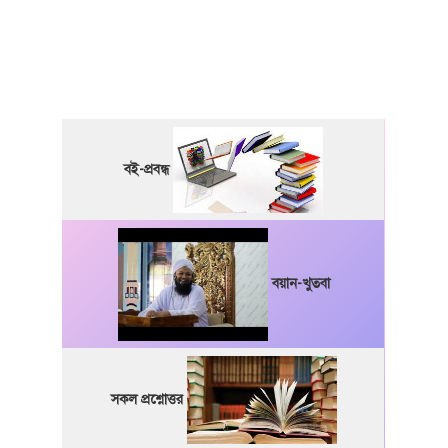
বই-প্রবন্ধ
বয়ান-খুতবা
সকল প্রশ্নোত্তর