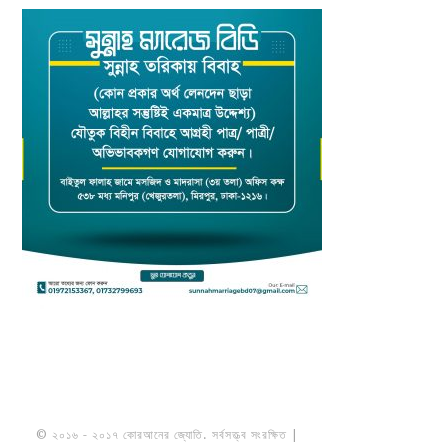
© ২০১৬ - ২০১৭ কোরআনের জ্যোতি. সর্বসত্ত্ব সংরক্ষিত |
মাওলানা উমায়ের কোব্বাদী