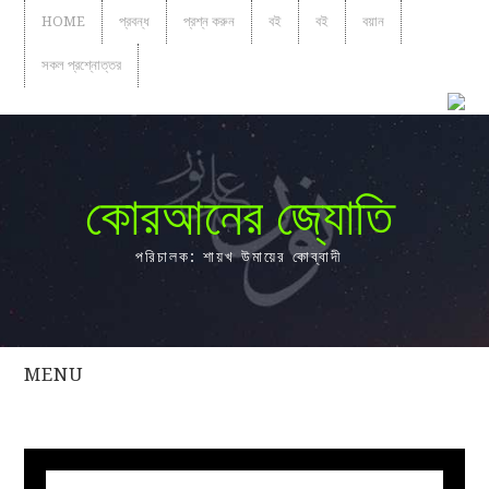
HOME
প্রবন্ধ
প্রশ্ন করুন
বই
বই
বয়ান
সকল প্রশ্নোত্তর
কোরআনের জ্যোতি
পরিচালক: শায়খ উমায়ের কোব্বাদী
MENU
সকল
প্রশ্নোত্তর
প্রবন্ধ