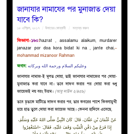
জানাযার নামাযের পর মুনাজাত দেয়া
বয়ান
যাবে কি?
১৮ এপ্রিল, ২০১৭
উমায়ের কোব্বাদী
মন্তব্য করুন
নারীদের
জিজ্ঞাসা
–
১৬০
:
hazrat , assalamu alaikum, murdarer
পাতা
janazar por doa kora bidat ki na , jante chai,
–
mohammad mizanoor Rahman
ইসলাহী
জবাব:
وعليكم السلام ورحمة الله وبركاته
মজলিস
জানাযার নামাজ-ই মূলত দোয়া, তাই জানাযার নামাজের পর দোয়া-
মুনাজাত করা যাবে না। তবে দাফন করার পর দোয়া করা শুধু
প্রশ্ন
জায়েজই নয় বরং উত্তম।
(আবু দাউদ ২/৪৫৯)
তবে মৃতকে মাটিতে দাফন করার পর, তার কবরের পাশে কিবলামুখী
করুন
হয়ে হাত তুলে দোয়া করা জায়েজ আছে। কেননা হাদিসে এসেছে,
عَنْ عُثْمَانَ بْنِ عَفَّانَ، قَالَ: كَانَ النَّبِيُّ صَلَّى اللهُ عَلَيْهِ وَسَلَّمَ،
إِذَا فَرَغَ مِنْ دَفْنِ الْمَيِّتِ وَقَفَ عَلَيْهِ، فَقَالَ: «اسْتَغْفِرُوا