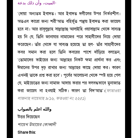
الميت، وأن ذلك بدعة-
‘দোয়া অন্যতম ইবাদত। আর ইবাদত দলীলের উপর নির্ভরশীল।
অতএব কারো জন্য শরী‘আত বহির্ভূত পন্থায় ইবাদত করা জায়েয
হবে না। আর রাসূলুল্লাহ সাল্লাল্লাহু আলাইহি ওয়াসাল্লাম থেকে সাব্যস্ত
হয় নি যে, তিনি জানাযার নামাজের পরে সাহাবীদের নিয়ে দোয়া
করেছেন। তাঁর থেকে যা সাব্যস্ত হয়েছে তা হল- তাঁর সাহাবীদের
কবর সমান করা হলে তিনি কবরের পাশে দাঁড়িয়ে বলতেন,
‘তোমাদের ভাইয়ের জন্য আল্লাহর নিকট ক্ষমা প্রার্থনা কর এবং
ঈমানের উপর দৃঢ় রাখার জন্য আল্লাহর কাছে দোয়া কর। কারণ
এখনই তাকে প্রশ্ন করা হবে’। পূর্বের আলোচনা থেকে স্পষ্ট হয়ে গেল
যে, মাইয়েতের জন্য নামাজ আদায় করার পর দলবদ্ধভাবে মুনাজাত
করা জায়েয না হওয়াই সঠিক। কারণ তা বিদ‘আত’।
(
ফাতাওয়া
লাজনাহ দায়েমাহ ৯/১৬, ফতওয়া নং ২২৫১
)
والله اعلم بالصواب
উত্তর দিয়েছেন
শায়েখ উমায়ের কোব্বাদী
Share this: