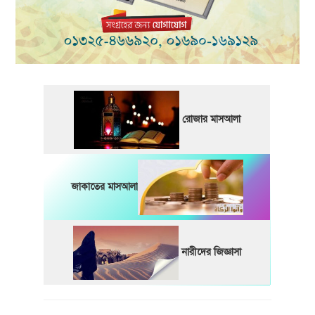
রোজার মাসআলা
জাকাতের মাসআলা
নারীদের জিজ্ঞাসা