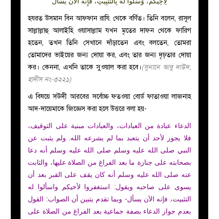
لِأَخِيكُمْ، وَسَلُوا لَهُ بِالتَّثْبِيتِ، فَإِنَّهُ الْآنَ يُسْأَلُ
হযরত উসমান বিন আফফান রাযি‏.‏ থেকে বর্ণিত। তিনি বলেন, রাসূল
সাল্লাল্লাহু আলাইহি ওয়াসাল্লাম যখন মৃতের দাফন থেকে ফারিগ
হতেন, তখন তিনি সেখানে দাঁড়াতেন এবং বলতেন, তোমরা
তোমাদের ভাইয়ের জন্য দোয়া কর, এবং তার জন্য দৃঢ়তার দোয়া
কর। কেননা, এখনি তাকে সুওয়াল করা হবে।
(সুনানে আবু দাউদ,
হাদীস নং-৩২২১)
এ বিষয়ে সঊদী আরবের সর্বোচ্চ ফতওয়া বোর্ড ফাতাওয়া লাজনাহ
আদ-দায়েমাকে জিজ্ঞেস করা হলে উত্তরে বলা হয়-
الدعاء عبادة من العبادات، والعبادات مبنية على التوقيف،
فلا يجوز لأحد أن يتعبد بما لم يشرعه الله. ولم يثبت عن
النبي صلى الله عليه وسلم صلى الله عليه وسلم أنه دعا
بصحابته على جنازة ما بعد الفراغ من الصلاة عليها، والثابت
عنه صلى الله عليه وسلم أنه كان يقف على القبر بعد أن
يسوى على صاحبه ويقول: استغفروا لأخيكم واسألوا له
التثبيت، فإنه الآن يسأل- وبما تقدم يتبين أن الصواب: القول
بعدم جواز الدعاء بصفة جماعية بعد الفراغ من الصلاة على