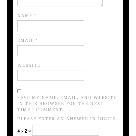
NAME
*
EMAIL
*
WEBSITE
SAVE MY NAME, EMAIL, AND WEBSITE
IN THIS BROWSER FOR THE NEXT
TIME I COMMENT.
PLEASE ENTER AN ANSWER IN DIGITS:
4 × 2 =