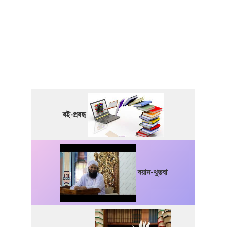
বই-প্রবন্ধ
বয়ান-খুতবা