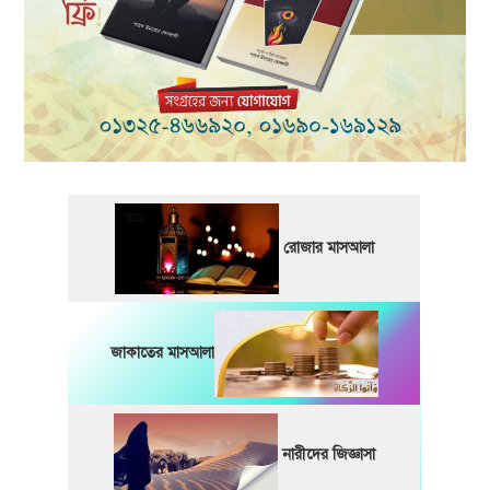
রোজার মাসআলা
জাকাতের মাসআলা
নারীদের জিজ্ঞাসা