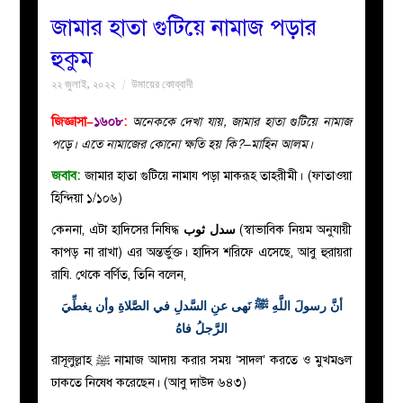
জামার হাতা গুটিয়ে নামাজ পড়ার
বয়ান
হুকুম
২২ জুলাই, ২০২২
উমায়ের কোব্বাদী
নারীদের
জিজ্ঞাসা–
১৬০৮
:
অনেককে দেখা যায়, জামার হাতা গুটিয়ে নামাজ
পাতা
পড়ে। এতে নামাজের কোনো ক্ষতি হয় কি?–মাহিন আলম।
জবাব:
জামার হাতা গুটিয়ে নামায পড়া মাকরূহ তাহরীমী। (ফাতাওয়া
ইসলাহী
হিন্দিয়া ১/১০৬)
মজলিস
কেননা, এটা হাদিসের নিষিদ্ধ
سدل ثوب
(স্বাভাবিক নিয়ম অনুযায়ী
কাপড় না রাখা) এর অন্তর্ভুক্ত। হাদিস শরিফে এসেছে, আবু হুরায়রা
প্রশ্ন
রাযি. থেকে বর্ণিত, তিনি বলেন,
أنَّ رسولَ اللَّهِ
ﷺ
نَهى عنِ السَّدلِ في الصَّلاةِ وأن يغطِّيَ
করুন
الرَّجلُ فاهُ
রাসূলুল্লাহ
ﷺ
নামাজ আদায় করার সময় ‘সাদল’ করতে ও মুখমণ্ডল
ঢাকতে নিষেধ করেছেন। (আবু দাউদ ৬৪৩)