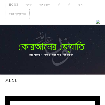
HOME
প্রবন্ধ
প্রশ্ন করুন
বই
বই
বয়ান
সকল প্রশ্নোত্তর
কোরআনের জ্যোতি
পরিচালক: শায়খ উমায়ের কোব্বাদী
MENU
সকল
প্রশ্নোত্তর
প্রবন্ধ