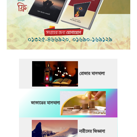
রোজার মাসআলা
জাকাতের মাসআলা
নারীদের জিজ্ঞাসা