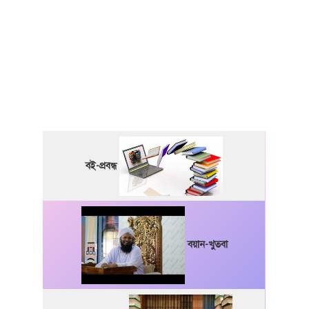
বই-প্রবন্ধ
বয়ান-খুতবা