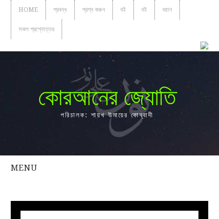
HOME
প্রবন্ধ
প্রশ্ন করুন
বই
বই
বয়ান
সকল প্রশ্নোত্তর
কোরআনের জ্যোতি
পরিচালক: শায়খ উমায়ের কোব্বাদী
MENU
সকল
প্রশ্নোত্তর
প্রবন্ধ