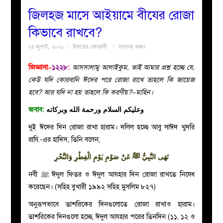
জিলহজ মাসে আইয়ামে বীযের রোজা
বয়ান
কিভাবে রাখবে?
২৪ জুলাই, ২০২১
উমায়ের কোব্বাদী
মন্তব্য করুন
নারীদের
জিজ্ঞাসা–
১২২৮
:
আসসালামু আলাইকুম, ভাই আমার প্রশ্ন হচ্ছে যে,
পাতা
কেউ যদি কোরবানি ঈদের পরে রোজা রাখে তাহলে কি জায়েজ
হবে? আর যদি না হয় তাহলে কি করণীয়?–মাহিন।
ইসলাহী
জবাব:
وعليكم السلام ورحمة الله وبركاته
মজলিস
দুই ঈদের দিন রোজা রাখা হারাম। দলিল হচ্ছে আবু সাঈদ খুদরি
রাযি.-এর হাদিস; তিনি বলেন,
প্রশ্ন
نَهَى النَّبِيُّ
ﷺ
عَنْ صَوْمِ يَوْمِ الْفِطْرِ وَالنَّحْرِ
করুন
নবী
ﷺ
ঈদুল ফিতর ও ঈদুল আযহার দিন রোজা রাখতে নিষেধ
করেছেন। (সহিহ বুখারী ১৯৯২ সহিহ মুসলিম ৮২৭)
অনুরূপভাবে তাশরিকের দিনগুলোতে রোজা রাখাও হারাম।
তাশরিকের দিনগুলো হচ্ছে, ঈদুল আযহার পরের তিনদিন (১১, ১২ ও