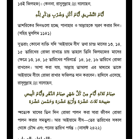
১৩ই জিলহজ)। কেননা, রাসুলুল্লাহ
ﷺ
বলেছেন,
أَيَّامُ التَّشْرِيقِ أَيَّامُ أَكْلٍ وَشُرْبٍ وَذِكْرٍ لِلَّهِ
তাশরিকের দিনগুলো হচ্ছে, পানাহার ও আল্লাহকে স্মরণ করার দিন।
(সহিহ মুসলিম ১১৪১)
সুতরাং কোনো ব্যক্তি যদি ‘আইয়ামে বীয’ তথা চান্দ্র মাসের ১৩, ১৪,
১৫ তারিখের রোজা রাখতে চায় তাহলে তিনি জিলহজের মাসের
ক্ষেত্রে ১৩, ১৪, ১৫ তারিখের পরিবর্তে ১৪, ১৫, ১৬ তারিখে রোজা
রাখবেন। আশা করা যায়, আল্লাহ তাআলা এর মাধ্যমে তাকে
আইয়ামে বীযে রোজা রাখার ফজিলত দান করবেন। হাদিসে এসেছে,
রাসূলুল্লাহ ‌ﷺ বলেছেন,
صِيَامُ ثَلاثَةِ أَيَّامٍ مِنْ كُلِّ شَهْرٍ صِيَامُ الدَّهْرِ وَأَيَّامُ الْبِيضِ
صَبِيحَةَ ثَلاثَ عَشْرَةَ وَأَرْبَعَ عَشْرَةَ وَخَمْسَ عَشْرَةَ
প্ৰত্যেক মাসের তিন দিন রোজা পালন করা সারা জীবন রোজা
পালন করার সমতুল্য। আর আইয়ামে বীয—তের তারিখের সকাল
থেকে চৌদ্দ এবং পনের তারিখ পর্যন্ত । (নাসাঈ ২৪২২)
والله اعلم بالصواب