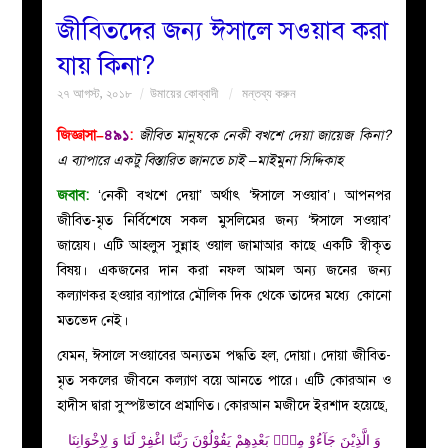
জীবিতদের জন্য ঈসালে সওয়াব করা
বয়ান
যায় কিনা?
২৭ আগস্ট, ২০১৮
উমায়ের কোব্বাদী
মন্তব্য করুন
নারীদের
জিজ্ঞাসা–
৪৯১
:
জীবিত মানুষকে নেকী বখশে দেয়া জায়েজ কিনা?
পাতা
এ ব্যাপারে একটু বিস্তারিত জানতে চাই –মাইমুনা সিদ্দিকাহ
জবাব:
‘নেকী বখশে দেয়া’ অর্থাৎ ‘ঈসালে সওয়াব’। আপনপর
ইসলাহী
জীবিত-মৃত নির্বিশেষে সকল মুসলিমের জন্য ‘ঈসালে সওয়াব’
জায়েয। এটি আহলুস সুন্নাহ ওয়াল জামাআর কাছে একটি স্বীকৃত
মজলিস
বিষয়। একজনের দান করা নফল আমল অন্য জনের জন্য
কল্যাণকর হওয়ার ব্যাপারে মৌলিক দিক থেকে তাদের মধ্যে কোনো
প্রশ্ন
মতভেদ নেই।
করুন
যেমন, ঈসালে সওয়াবের অন্যতম পদ্ধতি হল, দোয়া। দোয়া জীবিত-
মৃত সকলের জীবনে কল্যাণ বয়ে আনতে পারে। এটি কোরআন ও
হাদীস দ্বারা সুস্পষ্টভাবে প্রমাণিত। কোরআন মজীদে ইরশাদ হয়েছে,
وَ الَّذِیْنَ جَآءُوْ مِنْۢ بَعْدِهِمْ یَقُوْلُوْنَ رَبَّنَا اغْفِرْ لَنَا وَ لِاِخْوَانِنَا