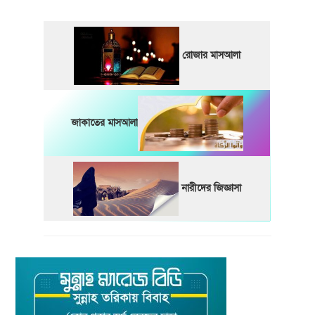
রোজার মাসআলা
জাকাতের মাসআলা
নারীদের জিজ্ঞাসা