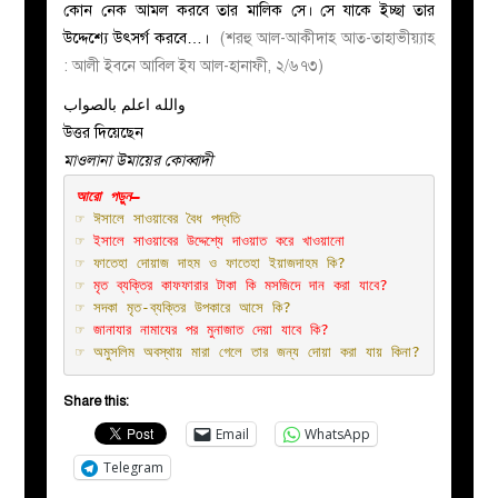
কোন নেক আমল করবে তার মালিক সে। সে যাকে ইচ্ছা তার
উদ্দেশ্যে উৎসর্গ করবে…।
(শরহু আল-আকীদাহ আত-তাহাভীয়্যাহ
: আলী ইবনে আবিল ইয আল-হানাফী, ২/৬৭৩)
والله اعلم بالصواب
উত্তর দিয়েছেন
মাওলানা উমায়ের কোব্বাদী
☞ 
ঈসালে সাওয়াবের বৈধ পদ্ধতি
☞ 
ইসালে সাওয়াবের উদ্দেশ্যে দাওয়াত করে খাওয়ানো
☞ 
ফাতেহা দোয়াজ দাহম ও ফাতেহা ইয়াজদাহম কি?
☞ 
মৃত ব্যক্তির কাফফারার টাকা কি মসজিদে দান করা যাবে?
☞ 
সদকা মৃত-ব্যক্তির উপকারে আসে কি?
☞ 
জানাযার নামাযের পর মুনাজাত দেয়া যাবে কি?
☞ 
অমুসলিম অবস্থায় মারা গেলে তার জন্য দোয়া করা যায় কিনা?
Share this:
Email
WhatsApp
Telegram