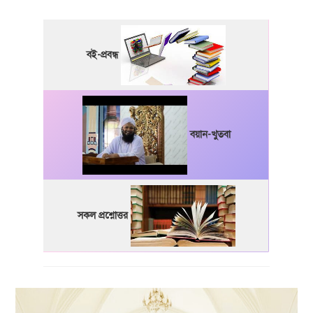
বই-প্রবন্ধ
বয়ান-খুতবা
সকল প্রশ্নোত্তর