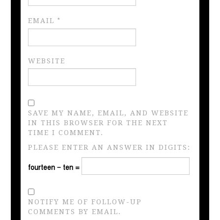
EMAIL
*
WEBSITE
SAVE MY NAME, EMAIL, AND WEBSITE
IN THIS BROWSER FOR THE NEXT
TIME I COMMENT.
PLEASE ENTER AN ANSWER IN DIGITS:
fourteen − ten =
NOTIFY ME OF FOLLOW-UP
COMMENTS BY EMAIL.