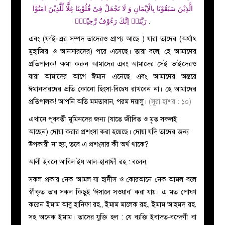
الَّذِیْنَ سَبَقُوْنَا بِالْاِیْمَانِ وَ لَا تَجْعَلْ فِیْ قُلُوْبِنَا غِلًّا لِّلَّذِیْنَ اٰمَنُوْا
رَبَّنَاۤ اِنَّكَ رَءُوْفٌ رَّحِیْمٌ۠ .
এবং (ফাই-এর সম্পদ তাদেরও প্রাপ্য আছে ) যারা তাদের (অর্থাৎ
মুহাজির ও আনসারদের) পরে এসেছে। তারা বলে, হে আমাদের
প্রতিপালক! ক্ষমা করুন আমাদের এবং আমাদের সেই ভাইদেরও
যারা আমাদের আগে ঈমান এনেছে এবং আমাদের অন্তরে
ঈমানদারদের প্রতি কোনো হিংসা-বিদ্বেষ রাখবেন না। হে আমাদের
প্রতিপালক! আপনি অতি মমতাবান, পরম দয়ালু।
(সূরা হাশর : ১০)
এখানে পূববর্তী মুমিনদের জন্য (যাতে জীবিত ও মৃত সকলই
আছেন) দোয়া করার প্রশংসা করা হয়েছে। দোয়া যদি তাদের জন্য
উপকারী না হয়, তবে এ প্রশংসার কী অর্থ থাকে?
আলী ইবনে আবিল ইয আল-হানাফী রহ : বলেন,
সকল প্রকার নেক আমল যা হাদীস ও কোরআনে নেক আমল বলে
স্বীকৃত তার সকল কিছুই ‘ঈসালে সওয়াব’ করা যায়। এ মত পোষণ
করেন ইমাম আবু হানিফা রহ., ইমাম মালেক রহ., ইমাম আহমদ রহ.
সহ অনেক ইমাম। তাদের যুক্তি হল : যে ব্যক্তি ইবাদত-বন্দেগী বা