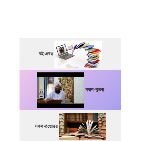
বই-প্রবন্ধ
বয়ান-খুতবা
সকল প্রশ্নোত্তর