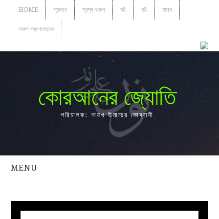
HOME
প্রবন্ধ
প্রশ্ন করুন
বই
বই
বয়ান
সকল প্রশ্নোত্তর
কোরআনের জ্যোতি
পরিচালক: শায়খ উমায়ের কোব্বাদী
MENU
সকল
প্রশ্নোত্তর
প্রবন্ধ