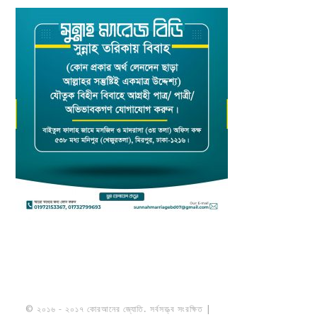
© ২০১৬ - ২০১৭ কোরআনের জ্যোতি. সর্বসত্ত্ব সংরক্ষিত |
মাওলানা উমায়ের কোব্বাদী