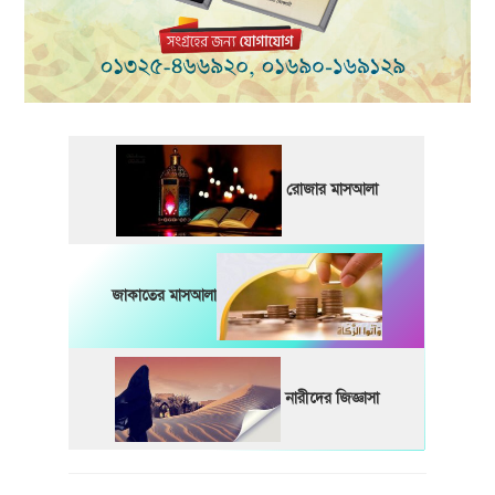
রোজার মাসআলা
জাকাতের মাসআলা
নারীদের জিজ্ঞাসা