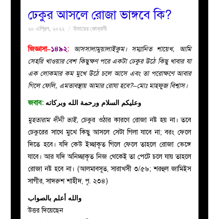
ঢেকুর আসলে রোজা ভাঙ্গবে কি?
বয়ান
২০ এপ্রিল, ২০২২
উমায়ের কোব্বাদী
নারীদের
জিজ্ঞাসা–
১৪৯২
:
আসসালামুয়ালাইকুম। সম্মানিত শায়েখ, আমি
সেহরি খাওয়ার বেশ কিছুক্ষণ পরে একটা ঢেকুর উঠে কিছু খাবার যা
পাতা
এক লোকমার কম মুখে উঠে চলে আসে এবং তা পরোক্ষণে আবার
গিলে ফেলি, এমতাবস্থায় আমার রোযা হবে?–মোঃ মাহফুজ বিশ্বাস।
ইসলাহী
জবাব:
وعليكم السلام ورحمة الله وبركاته
মুহতারাম দীনী ভাই,
ঢেকুর ওঠার কারণে রোজা নষ্ট হয় না। তবে
মজলিস
ঢেকুরের সাথে মুখে কিছু আসলে সেটা গিলা যাবে না; বরং ফেলে
দিতে হবে। যদি কেউ ইচ্ছাকৃত গিলে ফেলে তাহলে রোজা ভেঙ্গে
প্রশ্ন
যাবে। আর যদি অনিচ্ছাকৃত
নিজ থেকেই তা পেটে চলে যায়
তাহলে
রোজা নষ্ট হবে না। (
আলমাবসূত
,
সারাখসী ৩/৫৬
;
শরহুল জামিইস
করুন
সাগীর
,
সাদরুশ শাহীদ
,
পৃ. ২৩৪)
والله أعلم بالصواب
উত্তর দিয়েছেন