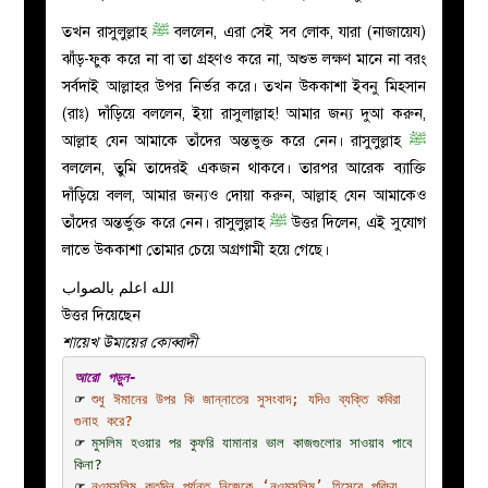
তখন রাসুলুল্লাহ
ﷺ
বললেন, এরা সেই সব লোক, যারা (নাজায়েয)
ঝাঁড়-ফুক করে না বা তা গ্রহণও করে না, অশুভ লক্ষণ মানে না বরং
সর্বদাই আল্লাহর উপর নির্ভর করে। তখন উককাশা ইবনু মিহসান
(রাঃ) দাঁড়িয়ে বললেন, ইয়া রাসুলাল্লাহ! আমার জন্য দুআ করুন,
আল্লাহ যেন আমাকে তাঁদের অন্তভুক্ত করে নেন। রাসুলুল্লাহ
ﷺ
বললেন, তুমি তাদেরই একজন থাকবে। তারপর আরেক ব্যাক্তি
দাঁড়িয়ে বলল, আমার জন্যও দোয়া করুন, আল্লাহ যেন আমাকেও
তাঁদের অন্তর্ভুক্ত করে নেন। রাসুলুল্লাহ
ﷺ
উত্তর দিলেন, এই সুযোগ
লাভে উককাশা তোমার চেয়ে অগ্রগামী হয়ে গেছে।
الله اعلم بالصواب
উত্তর দিয়েছেন
শায়েখ উমায়ের কোব্বাদী
আরো পড়ুন-
☞ 
শুধু ঈমানের উপর কি জান্নাতের সুসংবাদ; যদিও ব্যক্তি কবিরা 
গুনাহ করে
?
☞ 
মুসলিম হওয়ার পর কুফরি যামানার ভাল কাজগুলোর সাওয়াব পাবে 
কিনা?
☞ 
নওমুসলিম কতদিন পর্যন্ত নিজেকে ‘নওমুসলিম’ হিসেবে পরিচয় 