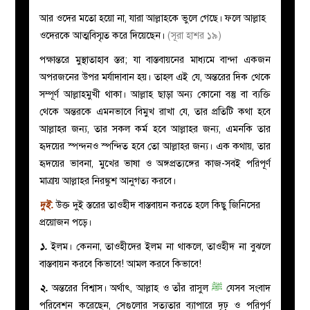
আর ওদের মতো হয়ো না, যারা আল্লাহকে ভুলে গেছে। ফলে আল্লাহ
ওদেরকে আত্মবিস্মৃত করে দিয়েছেন।
(সূরা হাশর ১৯)
পক্ষান্তরে মুস্থাতাহাব স্তর; যা বাস্তবায়নের মাধ্যমে বান্দা একজন
অপরজনের উপর মর্যাদাবান হয়। তাহল এই যে,
অন্তরের দিক থেকে
সম্পূর্ণ আল্লাহমুখী থাকা। আল্লাহ ছাড়া অন্য কোনো বস্তু বা ব্যক্তি
থেকে অন্তরকে এমনভাবে বিমুখ রাখা যে, তার প্রতিটি কথা হবে
আল্লাহর জন্য, তার সকল কর্ম হবে আল্লাহর জন্য, এমনকি তার
হৃদয়ের স্পন্দনও স্পন্দিত হবে তো আল্লাহর জন্য। এক কথায়, তার
হৃদয়ের ভাবনা, মুখের ভাষা ও অঙ্গপ্রত্যঙ্গের কাজ-সবই পরিপূর্ণ
মাত্রায় আল্লাহর নিরঙ্কুশ আনুগত্য করবে।
দুই
.
উক্ত দুই স্তরের তাওহীদ বাস্তবায়ন করতে হলে কিছু জিনিসের
প্রয়োজন পড়ে।
১.
ইলম। কেননা, তাওহীদের ইলম না থাকলে, তাওহীদ না বুঝলে
বাস্তবায়ন করবে কিভাবে! আমল করবে কিভাবে!
২.
অন্তরের বিশ্বাস। অর্থাৎ, আল্লাহ ও তাঁর রাসুল
ﷺ
যেসব সংবাদ
পরিবেশন করেছেন, সেগুলোর সত্যতার ব্যাপারে দৃঢ় ও পরিপূর্ণ