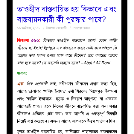
তাওহীদ বাস্তবায়িত হয় কিভাবে এবং
বয়ান
বাস্তবায়নকারী কী পুরস্কার পাবে?
১৬ অক্টোবর, ২০১৮
উমায়ের কোব্বাদী
মন্তব্য করুন
নারীদের
জিজ্ঞাসা–
৫৬০
:
কিভাবে তা‌ওহীদ বাস্তবায়ন হবে? কোন ব্যক্তি
পাতা
জীবনে লা ইলাহা ইল্লাল্লাহ এর বাস্তবায়ন করার চেষ্টা করে তাহলে কি
আল্লাহ তার সকল গুনাহ মাফ করে দিবেন? তার কবরের আযাব
ইসলাহী
মাফ হয়ে যাবে? সে সরাসরি জান্নাত যাবে? –Abdul Ali Roni
জবাব:
মজলিস
এক
.
প্রিয় প্রশ্নকারী ভাই,
নবীগণের জীবনের প্রধান লক্ষ্য ছিল,
প্রশ্ন
আল্লাহ তাআলার ‘খালিস ইবাদত’ তথা শিরকের মিশ্রণমুক্ত উপাসনা
এবং ‘কামিল ইতাআত’ -চূড়ান্ত ও নিরঙ্কুশ আনুগত্য, যা একমাত্র
করুন
আল্লাহরই প্রাপ্য। একে নিজের জীবনে বাস্তবায়িত করা, অন্য সবার
জীবনেও প্রতিষ্ঠার চেষ্টা করা। আর আপনি এ গুরুত্বপূর্ণ বিষয়টি
নিয়েই প্রশ্ন করেছেন। এজন্য আল্লাহ আপনাকে উত্তম প্রতিদান দিন।
মূলত তাওহীদ বাস্তবায়িত হয়, কালিমায়ে শাহাদাতের বাস্তবায়নের