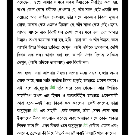
বলেছেন,
, স্বপ্নে আমার সামনে সকল উম্মতকে উপস্থিত করা হয়,
তখন কোন কোন নবীকে দেখলাম যে, তাঁর সঙ্গে ছোট্ট একটি দল
রয়েছে; আর কাউকে দেখলাম, তাঁর সঙ্গে একজন কিংবা দু’জন
লোক; আবার কেউ এমনও ছিলেন যে, তাঁর সাথে কেউ নেই। হঠাৎ
আমার সামনে এক বিরাট দল দেখা গেল। মনে হল, এরা আমার
উম্মত। তখন আমাকে বলা হল, ইনি . মূসা আ
.
ও তাঁর উম্মত; তবে
আপনি উপর দিগন্তে তাকিয়ে দেখুন। আমি ওদিকে তাকালাম, দেখি
বিরাট এক দল। আবার বলা হল, আপনি উপর দিগন্তে তাকিয়ে
দেখুন, (আমি ওদিকে তাকালাম) এক বিরাট দল।
বলা হলো, এরা আপনার উম্মত। এদের মধ্যে সত্তর হাজার এমন
লোক আছে যারা শাস্তি ব্যতীত হিসাব ছাড়াই জান্নাতে প্রবেশ করবে।
এই বলে রাসুলুল্লাহ
ﷺ
তাঁর ঘরে চলে গেলেন। আর উপস্থিত
সাহাবীগণ তখন এই হিসাব ও আযাববিহীন জান্নাতে প্রবেশকারী
কারা হবেন–এই নিয়ে বিতর্ক শুরু করলেন। কেউ বললেন, তাঁরা
রাসুলুল্লাহ
ﷺ
–
এর সাহাবী। কেউ বললেন, তাঁরা সেসব লোক যারা
ইসলামের উপর জন্মলাভ করেছে এবং আল্লাহর সঙ্গে কোন প্রকার
শিরক করে নি। এসব বিতর্ক শুনে রাসুলুল্লাহ
ﷺ
বেরিয়ে এলেন এবং
বললেন, তোমরা কী নিয়ে বিতর্ক করছ? সবাই বিষয়টি খুলে বললেন।