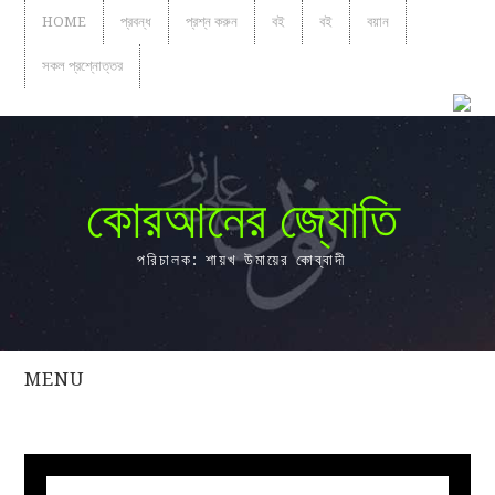
HOME
প্রবন্ধ
প্রশ্ন করুন
বই
বই
বয়ান
সকল প্রশ্নোত্তর
কোরআনের জ্যোতি
পরিচালক: শায়খ উমায়ের কোব্বাদী
MENU
সকল
প্রশ্নোত্তর
প্রবন্ধ