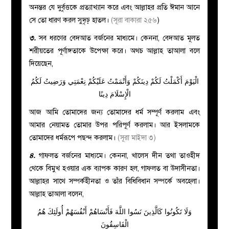
অনন্তর যে দুর্বৃত্তকে প্রত্যাখ্যান করে এবং আল্লাহর প্রতি ঈমান আনে
সে তো ধারণ করল সুদৃঢ় হাতল।
(সূরা বাকারা ২৫৬
)
৩.
সব ধরণের বেদআত বর্জনের মাধ্যমে। কেননা,
বেদআত মূলত
শরীয়তের পূর্ণাঙ্গতাকে উপেক্ষা করে। অথচ
আল্লাহ তাআলা বলে
দিয়েছেন,
الْيَوْمَ أَكْمَلْتُ لَكُمْ دِينَكُمْ وَأَتْمَمْتُ عَلَيْكُمْ نِعْمَتِي وَرَضِيتُ لَكُمُ
الْإِسْلَامَ دِينًا
আজ আমি তোমাদের জন্য তোমাদের ধর্ম সম্পূর্ণ করলাম এবং
আমার নেয়ামত তোমার উপর পরিপূর্ণ করলাম। আর ইসলামকে
তোমাদের ধর্মরূপে পছন্দ করলাম।
(সূরা মাইদা ৩)
৪.
গাফলত বর্জনের মাধ্যমে। কেননা, খালেস দীন তথা তাওহীদ
থেকে বিমুখ হওয়ার এক ব্যাপক কারণ হল, গাফলত বা উদাসীনতা।
আল্লাহর সাথে সম্পর্কহীনতা ও তাঁর বিধিবিধান সম্পর্কে অবহেলা।
আল্লাহ তাআলা বলেন,
وَلَا تَكُونُوا كَالَّذِينَ نَسُوا اللَّهَ فَأَنْسَاهُمْ أَنْفُسَهُمْ أُولَئِكَ هُمُ
الْفَاسِقُونَ