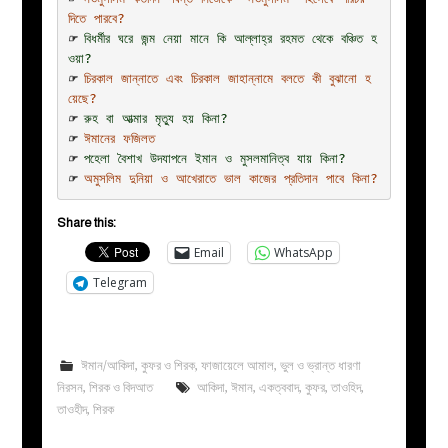
দিতে পারবে?
☞ 
বিধর্মীর ঘরে জন্ম নেয়া মানে কি আল্লাহ্‌র রহমত থেকে বঞ্চিত হ
ওয়া?
☞ 
চিরকাল জান্নাতে এবং চিরকাল জাহান্নামে বলতে কী বুঝানো হ
য়েছে?
☞ 
রুহ বা আত্মার মৃত্যু হয় কিনা?
☞ 
ঈমানের ফজিলত
☞ 
পহেলা বৈশাখ উদযাপনে ইমান ও মুসলমানিত্ব যায় কিনা?
☞ 
অমুসলিম দুনিয়া ও আখেরাতে ভাল কাজের প্রতিদান পাবে কিনা?
Share this:
Email
WhatsApp
Telegram
ঈমান/আকিদা
,
কুফর ও শিরক
,
ফাজায়েলে আমাল
,
ভুল ও ভ্রান্ত ধারণা
নিরসন
,
শিরক ও বিদআত
আকিদা
,
ঈমান
,
একত্ববাদ
,
কুফর
,
তাওহিদ
,
তাওহীদ
,
শিরক