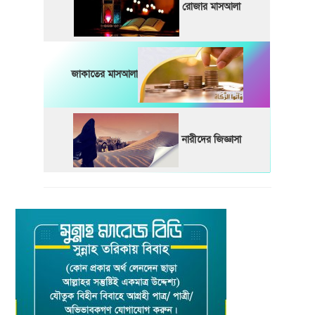
রোজার মাসআলা
জাকাতের মাসআলা
নারীদের জিজ্ঞাসা