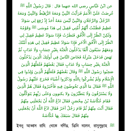
عن ابْنُ عَبَّاسٍ رضي الله عنهما قال : قَالَ رَسُولُ اللَّهِ ﷺ
عُرِضَتْ عَلَيَّ الْأُمَمُ فَرَأَيْتُ النَّبِيَّ وَمَعَهُ الرُّهَيْطُ وَالنَّبِيَّ وَمَعَهُ
الرَّجُلُ وَالرَّجُلَانِ وَالنَّبِيَّ لَيْسَ مَعَهُ أَحَدٌ إِذْ رُفِعَ لِي سَوَادٌ
عَظِيمٌ فَظَنَنْتُ أَنَّهُمْ أُمَّتِي فَقِيلَ لِي هَذَا مُوسَى ﷺ وَقَوْمُهُ
وَلَكِنْ انْظُرْ إِلَى الْأُفُقِ فَنَظَرْتُ فَإِذَا سَوَادٌ عَظِيمٌ فَقِيلَ لِي
انْظُرْ إِلَى الْأُفُقِ الْآخَرِ فَإِذَا سَوَادٌ عَظِيمٌ فَقِيلَ لِي هَذِهِ أُمَّتُكَ
وَمَعَهُمْ سَبْعُونَ أَلْفًا يَدْخُلُونَ الْجَنَّةَ بِغَيْرِ حِسَابٍ وَلَا عَذَابٍ ثُمَّ
نَهَضَ فَدَخَلَ مَنْزِلَهُ فَخَاضَ النَّاسُ فِي أُولَئِكَ الَّذِينَ يَدْخُلُونَ
الْجَنَّةَ بِغَيْرِ حِسَابٍ وَلَا عَذَابٍ فَقَالَ بَعْضُهُمْ فَلَعَلَّهُمْ الَّذِينَ
صَحِبُوا رَسُولَ اللَّهِ ﷺ وَقَالَ بَعْضُهُمْ فَلَعَلَّهُمْ الَّذِينَ وُلِدُوا فِي
الْإِسْلَامِ وَلَمْ يُشْرِكُوا بِاللَّهِ وَذَكَرُوا أَشْيَاءَ فَخَرَجَ عَلَيْهِمْ رَسُولُ
اللَّهِ ﷺ فَقَالَ مَا الَّذِي تَخُوضُونَ فِيهِ فَأَخْبَرُوهُ فَقَالَ هُمْ الَّذِينَ
وَلَا يَسْتَرْقُونَ وَلَا يَتَطَيَّرُونَ ولا يكتوون وَعَلَى رَبِّهِمْ يَتَوَكَّلُونَ
فَقَامَ عُكَّاشَةُ بْنُ مِحْصَنٍ فَقَالَ ادْعُ اللَّهَ أَنْ يَجْعَلَنِي مِنْهُمْ
فَقَالَ أَنْتَ مِنْهُمْ ثُمَّ قَامَ رَجُلٌ آخَرُ فَقَالَ ادْعُ اللَّهَ أَنْ يَجْعَلَنِي
مِنْهُمْ فَقَالَ سَبَقَكَ بِهَا عُكَّاشَةُ
ইবনু আব্বাস
রাযি.
থেকে বর্ণিত, তিনি বলেন,
রাসুলুল্লাহ
ﷺ