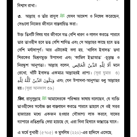
বিশ্বাস রাখা।
৩.
আল্লাহ ও তাঁর রাসুল
ﷺ
যেসব আদেশ ও নিষেধ করেছেন,
সেগুলো নিজের জীবনে বাস্তবায়িত করা।
উক্ত তিনটি বিষয় যার জীবনে যত বেশি ধারণ ও লালন করতে পারবে
তার তাওহীদ হবে তত বেশি শাণিত এবং সে আল্লাহর কাছে হবে তত
বেশি মর্যাদাপূর্ণ। আর এটাকেই বলা হয়, ‘খালিস ইবাদত’ তথা
শিরকের মিশ্রণমুক্ত উপাসনা এবং ‘কামিল ইতাআত’ -চূড়ান্ত ও
নিরঙ্কুশ আনুগত্য। আল্লাহ বলেন, أَلَا لِلَّهِ الدِّينُ الْخَالِص
মনে
রেখো, খাঁটি ইবাদত একমাত্র আল্লাহরই প্রাপ্য।
(সূরা যুমার ৩)
وَيَكُونَ الدِّينُ كُلُّهُ لِلَّهِ এবং যেন উপাসনা-আনুগত্য শুধু আল্লাহর
হয়।
(সূরা আনফাল ৩৯)
তিন
.
রাসুলুল্লাহ
ﷺ
আমাদেরকে পরিষ্কার ভাষায় বলেছেন, যে ব্যক্তি
তাওহীদের সর্বোচ্চ স্তর বাস্তবায়ন করতে পারবে তাহলে সে ওই সত্তর
হাজারের মধ্যে একজন হওয়ার সৌভাগ্য লাভ করবে, যাদের
ব্যাপারে প্রতিশ্রুতি দেয়া হয়েছে যে, এরা বিনা হিসাবে জান্নাতে যাবে।
এ মর্মে
বুখারী
(৫৭০৫)
ও মুসলিম
(২২০)
-এর হাদিসে এসেছে,