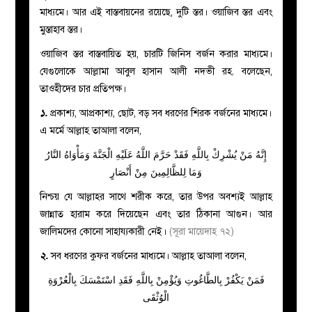
মাধ্যমে। আর এই বাস্তবায়নের রয়েছে, দুটি স্তর। ওয়াজিব স্তর এবং
মুস্তাহাব স্তর।
ওয়াজিব স্তর বাস্তবায়িত হয়, চারটি জিনিস বর্জন করার মাধ্যমে।
যেগুলোকে আল্লামা আবুল হাসান আলী নদভী রহ
.
বলেছেন,
তাওহীদের চার প্রতিপক্ষ।
১
.
প্রকাশ্য, আপ্রকাশ্য, ছোট, বড় সব ধরণের শিরক বর্জনের মাধ্যমে।
এ মর্মে আল্লাহ তাআলা বলেন,
إِنَّهُ مَنْ يُشْرِكْ بِاللَّهِ فَقَدْ حَرَّمَ اللَّهُ عَلَيْهِ الْجَنَّةَ وَمَأْوَاهُ النَّارُ
وَمَا لِلظَّالِمِينَ مِنْ أَنْصَارٍ
নিশ্চয় যে আল্লাহর সাথে শরীক করে, তার উপর অবশ্যই আল্লাহ
জান্নাত হারাম করে দিয়েছেন এবং তার ঠিকানা আগুন। আর
জালিমদের কোনো সাহায্যকারী নেই।
(সূরা মায়েদাহ ৭২)
২.
সব ধরণের কুফর বর্জনের মাধ্যমে। আল্লাহ তাআলা বলেন,
فَمَنْ يَكْفُرْ بِالطَّاغُوتِ وَيُؤْمِنْ بِاللَّهِ فَقَدِ اسْتَمْسَكَ بِالْعُرْوَةِ
الْوُثْقَى