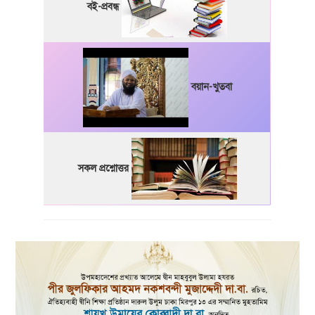
বই-প্রবন্ধ
বয়ান-খুতবা
সকল প্রশ্নোত্তর