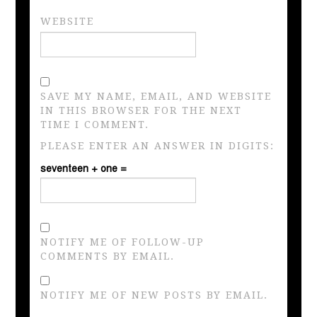
WEBSITE
SAVE MY NAME, EMAIL, AND WEBSITE
IN THIS BROWSER FOR THE NEXT
TIME I COMMENT.
PLEASE ENTER AN ANSWER IN DIGITS:
seventeen + one =
NOTIFY ME OF FOLLOW-UP
COMMENTS BY EMAIL.
NOTIFY ME OF NEW POSTS BY EMAIL.