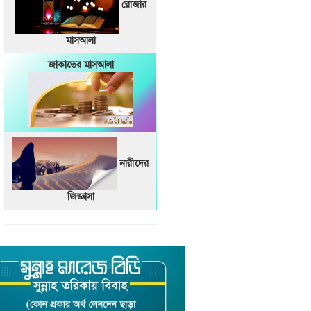
রোজার
মাসআলা
জাকাতের মাসআলা
নারীদের
জিজ্ঞাসা