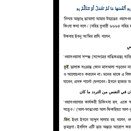
 أَنْفُسَهَا مَا لَمْ تَعْمَلْ أَوْ تَتَكَلَّمْ بِهِ
‘নিশ্চয় আল্লাহ্‌ তাআলা আমার উম্মতের ওয়াসও
কিংবা কথা বলে।’ (সহিহ বুখারী ৬৬৬৪ সহিহ 
উকবাহ ইবনু আ’মির রাযি. বলেন,
ِسِ
‘ওয়াসওয়াসা সম্পন্ন (সন্দেহের বাতিকগ্রস্ত) ব্য
দুই.
তালাক সংক্রান্ত কোন মাসআলা পড়বেন না
ও আলোচনাও করবেন না। মনের মাঝে এ বিষয়
যাবেন, প্রসঙ্গ পাল্টে ফেলবেন। ইবনে হাজার 
كان في النفس من التردد ما كان
‘ওয়াসওয়াসার কার্যকরী চিকিৎসা হল, একে সম্প
সত্ত্বেও।’ (আল-ফাতাওয়া আল-ফিকহিয়্যা আল-
তিন.
ইয্‌য ইবনে আব্দুস সালাম রহ. বলেন, ওয়া
কুমন্ত্রণা। ইবলিস এটি তার অন্তরে আরোপ 