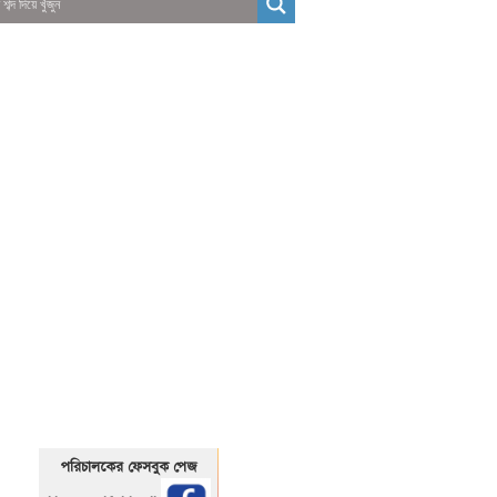
01325466920
1325466920
পরিচালকের ফেসবুক পেজ