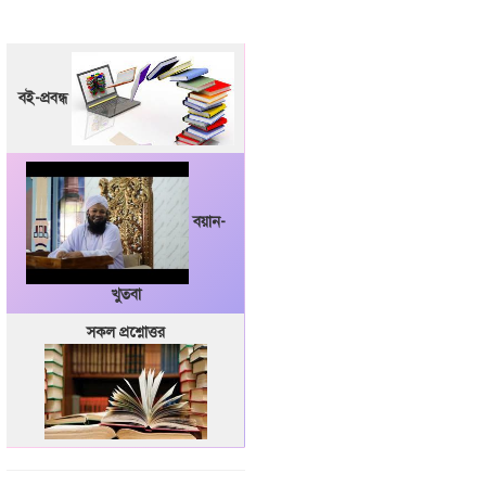
বই-প্রবন্ধ
বয়ান-
খুতবা
সকল প্রশ্নোত্তর