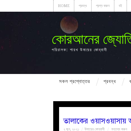
HOME
প্রবন্ধ
প্রশ্ন করুন
বই
কোরআনের জ্যোত
পরিচালক: শায়খ উমায়ের কোব্বাদী
সকল প্রশ্নোত্তর
প্রবন্ধ
তালাকের ওয়াসওয়াসায় আক্রা
২ জুন, ২০২১
উমায়ের কোব্বাদী
মন্তব্য করুন