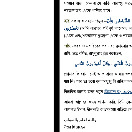
সওয়াব পাবে। কেননা সে ব্যক্তি আল্লাহ্‌র 
শয়তান তার থেকে পালিয়ে যাবে।
চার.
সকাল ও সন্ধ্যায় পড়ুন-–
ِ الشَّيَاطِينِ وَأَنْ
يَحْضُرُونِ
(
আমি আল্লাহর পরিপূর্ণ কালেমার আশ্র
থেকে এবং শয়তানের কুমন্ত্রণা থেকে ও শয়তান
পাঁচ.
ফজর ও মাগরিবের পর এবং ঘুমানোর আগ
রাযি. হতে বর্ণিত, রাসূলুল্লাহ
ﷺ
বলেছেন,
ذُ بِرَبِّ الْفَلَقِ ، وَقُلْ أَعُوذُ بِرَبِّ النَّاسِ
তোমার কি জানা নেই আজ রাতে আমার ওপর
যায় নি। আর তা হলো কুল আয়ুজু বি রাব্বিল ফা
বিস্তারিত জানার জন্য পড়ুন
জিজ্ঞাসা নং–১০২০
আমরা আল্লাহ্‌র কাছে প্রার্থনা করি, তিন
আপনার ঈমান, দ্বীনদারি ও তাকওয়া বাড়িয়ে দ
والله اعلم بالصواب
উত্তর দিয়েছেন