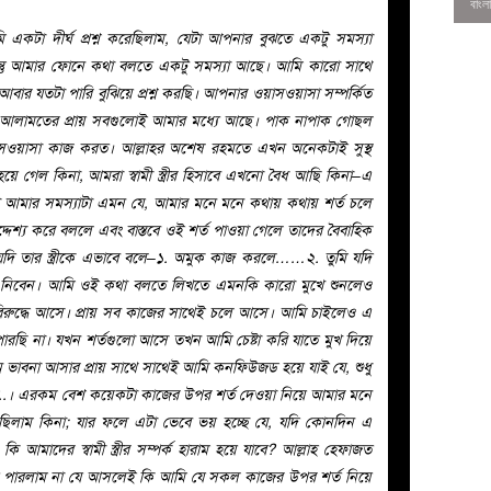
কটা দীর্ঘ প্রশ্ন করেছিলাম, যেটা আপনার বুঝতে একটু সমস্যা
তু আমার ফোনে কথা বলতে একটু সমস্যা আছে। আমি কারো সাথে
ার যতটা পারি বুঝিয়ে প্রশ্ন করছি। আপনার ওয়াসওয়াসা সম্পর্কিত
র আলামতের প্রায় সবগুলোই আমার মধ্যে আছে। পাক নাপাক গোছল
ওয়াসা কাজ করত। আল্লাহর অশেষ রহমতে এখন অনেকটাই সুস্থ
য়ে গেল কিনা, আমরা স্বামী স্ত্রীর হিসাবে এখনো বৈধ আছি কিনা–এ
তো আমার সমস্যাটা এমন যে, আমার মনে মনে কথায় কথায় শর্ত চলে
দ্দেশ্য করে বললে এবং বাস্তবে ওই শর্ত পাওয়া গেলে তাদের বৈবাহিক
 যদি তার স্ত্রীকে এভাবে বলে–১. অমুক কাজ করলে……২. তুমি যদি
ে নিবেন। আমি ওই কথা বলতে লিখতে এমনকি কারো মুখে শুনলেও
িরুদ্ধে আসে। প্রায় সব কাজের সাথেই চলে আসে। আমি চাইলেও এ
0
পারছি না। যখন শর্তগুলো আসে তখন আমি চেষ্টা করি যাতে মুখ দিয়ে
মন ভাবনা আসার প্রায় সাথে সাথেই আমি কনফিউজড হয়ে যাই যে, শুধু
..। এরকম বেশ কয়েকটা কাজের উপর শর্ত দেওয়া নিয়ে আমার মনে
লেছিলাম কিনা; যার ফলে এটা ভেবে ভয় হচ্ছে যে, যদি কোনদিন এ
আমাদের স্বামী স্ত্রীর সম্পর্ক হারাম হয়ে যাবে? আল্লাহ হেফাজত
তে পারলাম না যে আসলেই কি আমি যে সকল কাজের উপর শর্ত নিয়ে