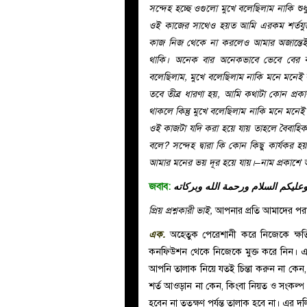
সন্দেহ হচ্ছে ওগুলো মুখে বলেছিলাম নাকি শ
ওই কাজের সাথেও হয়ত আমি এরকম শর্তযুক
কাজ নিজ থেকে না করলেও আমার অজান্তেই
থাকি। অনেক বার অনেকভাবে ভেবে বের ক
বলেছিলাম, মুখে বলেছিলাম নাকি মনে মনেই 
তবে তীব্র ধারণা হয়, আমি কথাটা কোন প্র
থাকলে কিন্তু মুখে বলেছিলাম নাকি মনে মনে
ওই কাজটা যদি করা হয়ে যায় তাহলে বৈবাহিক
বলে? সন্দেহ দ্বারা কি কোন কিছু কার্যক
আমার মনের ভয় দূর হয়ে যায়।–নাম প্রকাশে অ
জবাব:
عليكم السلام ورحمة الله وبركاته
প্রিয় প্রশ্নকারী ভাই,
আপনার প্রতি আমাদের পরা
এক.
অহেতুক পেরেশানী করে নিজেকে ক্ষত
কনফিউশন থেকে নিজেকে মুক্ত করে নিন। এত
আপনি তালাক নিয়ে যতই চিন্তা করুন না কেন,
শর্ত আওড়ান না কেন, কিংবা নিয়ত ও সংকল্প করু
হবেন না ততক্ষণ পর্যন্ত তালাক হবে না। এর দলি