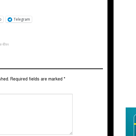
p
Telegram
িক জীবন
shed.
Required fields are marked
*