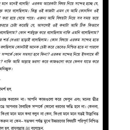
ুধু মনে মনেই বলেছি! এরকম আরেকটা বিষয় নিয়ে সন্দেহ হচ্ছে যে,
্ত করে বলেছিলাম। কিন্তু ওই কাজটা এমন যে আমি কোনদিন ওই
 করা হয়ে যেতে পারে। এজন্য আমি বিষয়টা নিয়ে সব সময় ভয়ে
রতে চেষ্টা করেছি যে, আসলেই ওই কথাটা আমি ঠিক কিভাবে
বলেছিলাম? কোন শর্তযুক্ত করে বলেছিলাম নাকি এমনি বলেছিলাম?
কার শর্ত দেওয়া ছাড়াই বলেছিলাম। কোন বিষয়ে এরকম সন্দেহ হতে
ই বলছিলাম কোনটাই অনেক চেষ্টা করে ভেবেও নিশ্চিত হতে না পারলে
 সম্পর্কে কোন সমস্যা হবে কিনা? এরকম সন্দেহ নিয়ে ইসলামে কী
র হয়? নাকি আমি আল্লাহ ভরসা করে কাজগুলো করে ফেলব যাতে করে
নিচ্ছুক।
و
মর্শ হল,
িগ্রস্ত করবেন না। আপনি কাজগুলো করে ফেলুন এবং মনের তীব্র
ে আপনার বৈবাহিক সম্পর্কে কোনো ধরণের ক্ষতি হবে না। কেননা,
 কিংবা মনে মনে কথা বলুন না কেন, কিংবা মনে মনে যতই উল্লেখিত
ন না কেন– যতক্ষণ পর্যন্ত মুখে উচ্চারণের বিষয়টি পরিপূর্ণ নিশ্চিত
ল হল, রাসুলুল্লাহ
ﷺ
বলেছেন,