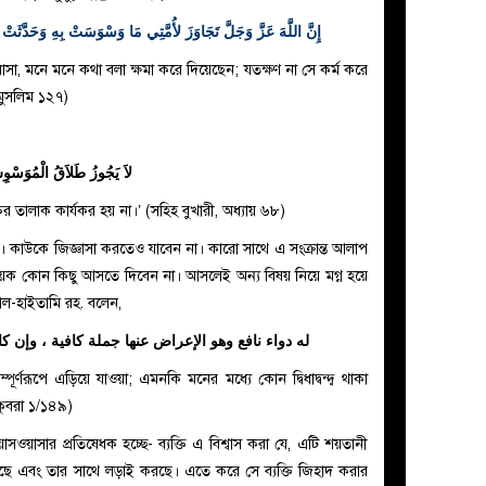
إِنَّ اللَّهَ عَزَّ وَجَلَّ تَجَاوَزَ لأُمَّتِي مَا وَسْوَسَتْ بِهِ وَحَدَّثَتْ بِهِ
য়াসা, মনে মনে কথা বলা ক্ষমা করে দিয়েছেন; যতক্ষণ না সে কর্ম করে
মুসলিম ১২৭)
لاَ يَجُوزُ طَلاَقُ الْمُوَسْو
ক্তির তালাক কার্যকর হয় না।’ (সহিহ বুখারী, অধ্যায় ৬৮)
। কাউকে জিজ্ঞাসা করতেও যাবেন না। কারো সাথে এ সংক্রান্ত আলাপ
ক কোন কিছু আসতে দিবেন না। আসলেই অন্য বিষয় নিয়ে মগ্ন হয়ে
আল-হাইতামি রহ. বলেন,
له دواء نافع وهو الإعراض عنها جملة كافية ، وإن 
ূর্ণরূপে এড়িয়ে যাওয়া; এমনকি মনের মধ্যে কোন দ্বিধাদ্বন্দ্ব থাকা
কুবরা ১/১৪৯)
সওয়াসার প্রতিষেধক হচ্ছে- ব্যক্তি এ বিশ্বাস করা যে, এটি শয়তানী
করছে এবং তার সাথে লড়াই করছে। এতে করে সে ব্যক্তি জিহাদ করার