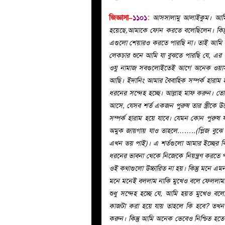
জিজ্ঞাসা–
১১০১
:
আসসালামু আলাইকুম। আমি এ
হয়েছে,আমাকে ফোন করতে বলেছিলেন। কিন্
এগুলো শেয়ারও করতে পারছি না। তাই আমি আব
লেকচার শুনে আমি যা বুঝতে পারছি যে, এ
ওযু নামাজ সবগুলোইতেই আগে অনেক ওয়াস
আছি। ইদানিং আমার বৈবাহিক সম্পর্ক হারাম হ
ধরনের সন্দেহ হচ্ছে। আল্লাহ মাফ করুন। 
আসে, যেসব শর্ত একজন পুরুষ তার স্ত্রীকে উ
সম্পর্ক হারাম হয়ে যাবে। যেমন কোন পুরুষ
অমুক জায়গায় যাও তাহলে……..(প্লিজ বুঝ
এখন ভয় পাই)। এ শর্তগুলো আমার ইচ্ছের ব
ধরনের ভাবনা থেকে নিজেকে নিয়ন্ত্রণ করতে 
ওই কথাগুলো উচ্চারিত না হয়। কিন্তু মনে এ
মনে মনেই বললাম নাকি মুখেও বলে ফেললাম
শুধু সন্দেহ হচ্ছে যে, আমি হয়ত মুখেও ব
কাজটা করা হয়ে যায় তাহলে কি হবে? তখন কি 
করুন। কিন্তু আমি অনেক ভেবেও নিশ্চিত হ