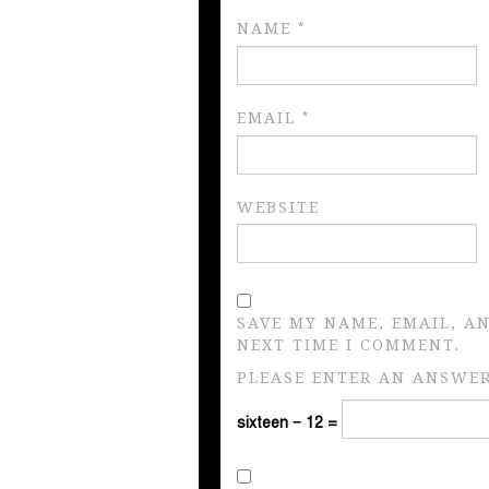
NAME
*
EMAIL
*
WEBSITE
SAVE MY NAME, EMAIL, A
NEXT TIME I COMMENT.
PLEASE ENTER AN ANSWER 
sixteen − 12 =