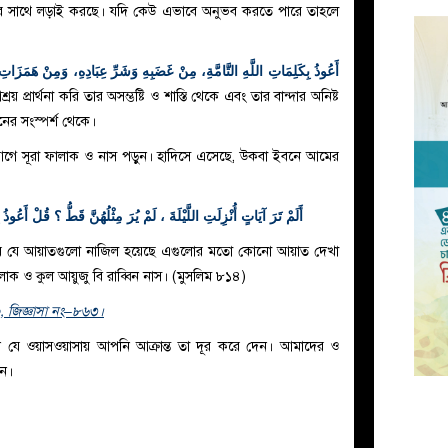
শত্রুর সাথে লড়াই করছে। যদি কেউ এভাবে অনুভব করতে পারে তাহলে
أَعُوذُ بِكَلِمَاتِ اللَّهِ التَّامَّةِ، مِنْ غَضَبِهِ وَشَرِّ عِبَادِهِ، وَمِنْ هَمَزَات
য় প্রার্থনা করি তার অসম্ভষ্টি ও শাস্তি থেকে এবং তার বান্দার অনিষ্ট
ের সংস্পর্শ থেকে।)
ে সূরা ফালাক ও নাস পড়ুন। হাদিসে এসেছে, উকবা ইবনে আমের
أَلَمْ تَرَ آيَاتٍ أُنْزِلَتِ اللَّيْلَةَ ، لَمْ يُرَ مِثْلُهُنَّ قَطُّ ؟ قُلْ أَعُو
 যে আয়াতগুলো নাজিল হয়েছে এগুলোর মতো কোনো আয়াত দেখা
লাক ও কুল আয়ুজু বি রাব্বিন নাস। (মুসলিম ৮১৪)
,
জিজ্ঞাসা নং–
৮৬৩।
ি যেন যে ওয়াসওয়াসায় আপনি আক্রান্ত তা দূর করে দেন। আমাদের ও
েন।