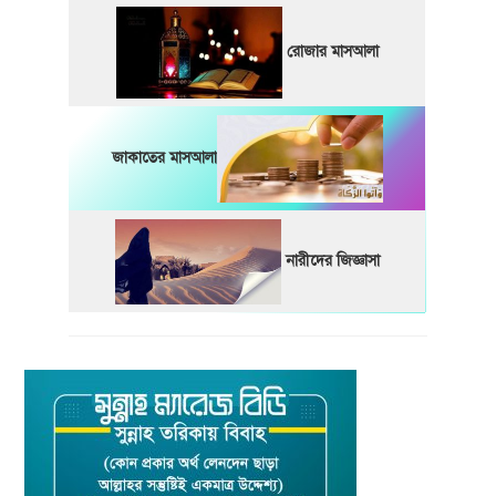
রোজার মাসআলা
জাকাতের মাসআলা
নারীদের জিজ্ঞাসা