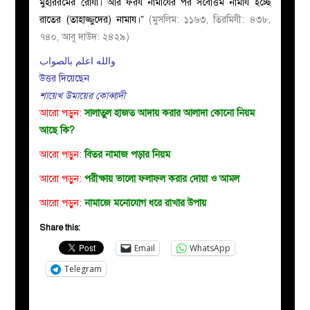
মুহাররমের রোযা। আর ফরয নামাযের পর সর্বোত্তম নামায হচ্ছে
রাতের (তাহাজ্জুদের) নামায।”
(মুসলিম: ১১৬৩
,
তিরমিযী: ৪৩৮
,
৭৪০
,
আবূ দাউদ: ২৪২৯)
والله اعلم بالصواب
উত্তর দিয়েছেন
শায়েখ উমায়ের কোব্বাদী
আরো পড়ুন:
সালাতুল হাজত আদায় করার আলাদা কোনো নিয়ম
আছে কি?
আরো পড়ুন:
বিতর নামাজ পড়ার নিয়ম
আরো পড়ুন:
পরীক্ষায় ভালো ফলাফল করার দোয়া ও আমল
আরো পড়ুন:
নামাজে মনোযোগ ধরে রাখার উপায়
Share this:
Email
WhatsApp
Telegram