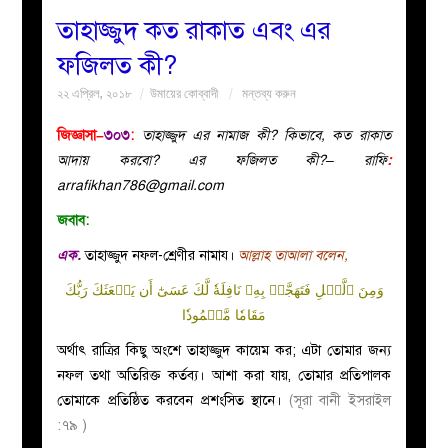
তাহাজ্জুদ কত রাকাত এবং এর
বয়ান
ফজিলত কী?
২২ এপ্রিল, ২০১৮
উমায়ের কোব্বাদী
মন্তব্য করুন
নারীদের
জিজ্ঞাসা–
৩০৩
:
তাহাজ্জুদ এর নামাজ কী? কিভাবে, কত রাকাত
পাতা
আদায় করবো? এর ফজিলত কী?– রাফি
:
arrafikhan786@gmail.com
ইসলাহী
জবাব:
মজলিস
এক.
তাহাজ্জুদ নফল-শ্রেণীর নামায।
আল্লাহ তাআলা বলেন,
وَمِنَ ٱلَّيۡلِ فَتَهَجَّدۡ بِهِۦ نَافِلَةٗ لَّكَ عَسَىٰٓ أَن يَبۡعَثَكَ رَبُّكَ
প্রশ্ন
مَقَامٗا مَّحۡمُودٗا
করুন
অর্থাৎ রাত্রির কিছু অংশে তাহাজ্জুদ কায়েম কর; এটা তোমার জন্য
নফল তথা অতিরিক্ত কর্তব্য। আশা করা যায়, তোমার প্রতিপালক
তোমাকে প্রতিষ্ঠিত করবেন প্রশংসিত স্থানে।
(সূরা বানী ইসরাইল
:৭৯ )