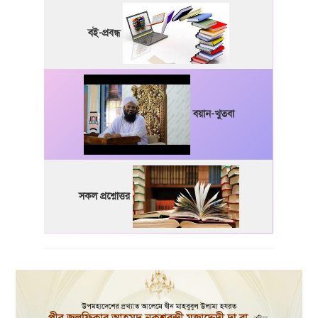
বই-প্রবন্ধ
বয়ান-খুতবা
সকল প্রশ্নোত্তর