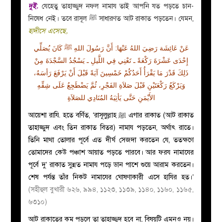
দুই.
যেহেতু তাহাজ্জুদ নফল নামায তাই আপনি যত পড়তে চান-
নিষেধ নেই। তবে রাসূল ﷺ সাধারণত আট রাকাত পড়তেন। যেমন,
হাদীসে এসেছে,
عَنْ عَائِشَة رَضِيَ اللهُ عَنْهَا: أَنَّ رَسُولَ اللهِ ﷺ كَانَ يُصَلِّي
إِحْدَى عَشْرَةَ رَكْعَةً ـ تَعْنِي فِي اللَّيلِ ـ يَسْجُدُ السَّجْدَةَ مِنْ
ذَلِكَ قَدْرَ مَا يَقْرَأُ أَحَدُكُمْ خَمْسِينَ آيَةً قَبْلَ أَنْ يَرْفَعَ رَأسَهُ،
وَيَرْكَعُ رَكْعَتَيْنِ قَبْلَ صَلاَةِ الفَجْرِ، ثُمَّ يَضْطَجِعُ عَلَى شِقِّهِ
الأَيْمَنِ حَتَّى يَأتِيَهُ المُنَادِي للصَلاَةِ
আয়েশা
রাযি.
হতে বর্ণিত, ‘রাসূলুল্লাহ ﷺ এগার রাকাত (আট রাকাত
তাহাজ্জুদ এবং তিন রাকাত বিতর) নামায পড়তেন, অর্থাৎ রাতে।
তিনি মাথা তোলার পূর্বে এত দীর্ঘ সেজদা করতেন যে, ততক্ষণে
তোমাদের কেউ পঞ্চাশ আয়াত পড়তে পারবে। আর ফরয নামাযের
পূর্বে দু’ রাকাত সুন্নত নামায পড়ে ডান পাশে শুয়ে আরাম করতেন।
শেষ পর্যন্ত তাঁর নিকট নামাযের ঘোষণাকারী এসে হাযির হত।’
(সহীহুল বুখারী ৬২৬
,
৯৯৪
,
১১২৩
,
১১৩৯
,
১১৪০
,
১১৬০
,
১১৬৫
,
৬৩১০)
আট রাকাতের কম পড়লে তা তাহাজ্জুদ হবে না, বিষয়টি এমনও নয়।