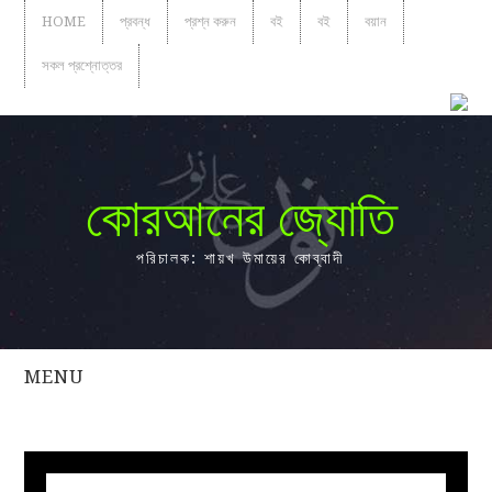
HOME
প্রবন্ধ
প্রশ্ন করুন
বই
বই
বয়ান
সকল প্রশ্নোত্তর
কোরআনের জ্যোতি
পরিচালক: শায়খ উমায়ের কোব্বাদী
MENU
সকল
প্রশ্নোত্তর
প্রবন্ধ