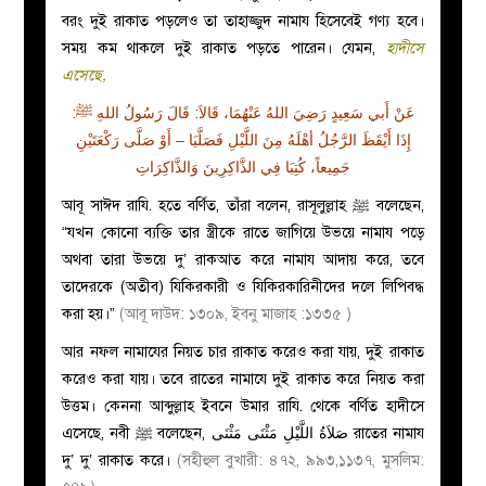
বরং দুই রাকাত পড়লেও তা তাহাজ্জুদ নামায হিসেবেই গণ্য হবে।
সময় কম থাকলে দুই রাকাত পড়তে পারেন। যেমন,
হাদীসে
এসেছে,
عَنْ أَبي سَعِيدٍ رَضِيَ اللهُ عَنْهُمَا، قَالاَ: قَالَ رَسُولُ اللهِ ﷺ:
إِذَا أَيْقَظَ الرَّجُلُ أهْلَهُ مِنَ اللَّيْلِ فَصَلَّيَا – أَوْ صَلَّى رَكْعَتَيْنِ
جَمِيعاً، كُتِبَا فِي الذَّاكِرِينَ وَالذَّاكِرَاتِ
আবূ সাঈদ
রাযি.
হতে বর্ণিত, তাঁরা বলেন, রাসূলুল্লাহ ﷺ বলেছেন,
“যখন কোনো ব্যক্তি তার স্ত্রীকে রাতে জাগিয়ে উভয়ে নামায পড়ে
অথবা তারা উভয়ে দু’ রাকআত করে নামায আদায় করে, তবে
তাদেরকে (অতীব) যিকিরকারী ও যিকিরকারিনীদের দলে লিপিবদ্ধ
করা হয়।”
(আবূ দাউদ: ১৩০৯
,
ইবনু মাজাহ :১৩৩৫ )
আর নফল নামাযের নিয়ত চার রাকাত করেও করা যায়, দুই রাকাত
করেও করা যায়। তবে রাতের নামাযে দুই রাকাত করে নিয়ত করা
উত্তম। কেননা আব্দুল্লাহ ইবনে উমার
রাযি
. থেকে বর্ণিত হাদীসে
এসেছে, নবী ﷺ বলেছেন, صَلاَةُ اللَّيْلِ مَثْنَى مَثْنَى রাতের নামায
দু’ দু’ রাকাত করে।
(সহীহুল বুখারী: ৪৭২
,
৯৯৩
,
১১৩৭
,
মুসলিম: