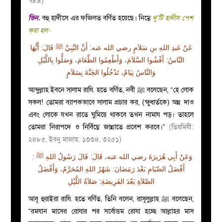
৭৪৯
)
তিন.
বহু হাদীসে এর ফজিলত বর্ণিত হয়েছে। নিম্নে
দু’টি হাদীস পেশ
করা হল-
عَنْ عَبدِ اللهِ بنِ سَلاَمٍ رضي الله عنه: أَنَّ النَّبِيَّ ﷺ قَالَ: أَيُّهَا
النَّاسُ: أَفْشُوا السَّلاَمَ، وَأَطْعِمُوا الطَّعَامَ، وَصَلُّوا بِاللَّيْلِ
وَالنَّاسُ نِيَامٌ، تَدْخُلُوا الجَنَّةَ بِسَلاَمٍ
আব্দুল্লাহ ইবনে সালাম
রাযি.
হতে বর্ণিত, নবী ﷺ বলেছেন, “হে লোক
সকল! তোমরা ব্যাপকভাবে সালাম প্রচার কর, (ক্ষুধার্তকে) অন্ন দাও
এবং লোকে যখন রাতে ঘুমিয়ে থাকবে তখন নামায পড়। তাহলে
তোমরা নিরাপদে ও নির্বিঘ্নে জান্নাতে প্রবেশ করবে।”
(তিরমিযী:
২৪৮৫
,
ইবনু মাজাহ: ১৩৩৪
,
৩২৫১)
وَعَنْ أَبِي هُرَيرَةَ رضي الله عنه، قَالَ: قَالَ رَسُولُ اللهِ ﷺ :
أَفْضَلُ الصِّيَامِ بَعْدَ رَمَضَانَ: شَهْرُ اللهِ المُحَرَّمُ، وَأَفْضَلُ
الصَّلاَةِ بَعْدَ الفَرِيضَةِ: صَلاَةُ اللَّيْلِ
আবূ হুরাইরা
রাযি.
হতে বর্ণিত, তিনি বলেন, রাসূলুল্লাহ ﷺ বলেছেন,
“রমযান মাসের রোযার পর সর্বোত্তম রোযা হচ্ছে আল্লাহর মাস