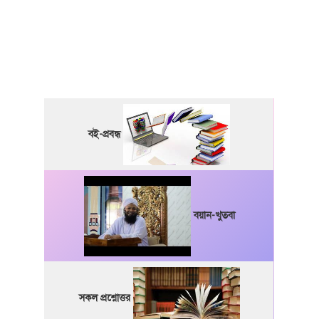
বই-প্রবন্ধ
বয়ান-খুতবা
সকল প্রশ্নোত্তর