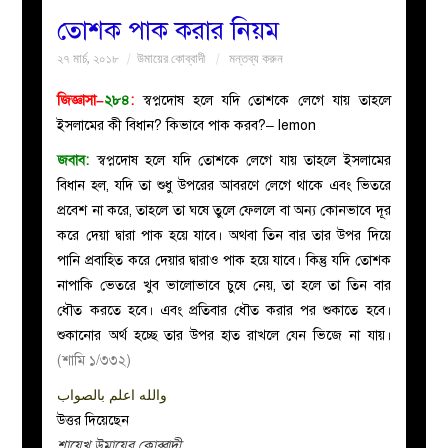
তোশক পাক করার নিয়ম
বয়ান
২৭ মার্চ, ২০১৮
উমায়ের কোব্বাদী
মন্তব্য করুন
নারীদের
জিজ্ঞাসা–
২৮৪
:
স্বপ্নদোষ হলে যদি তোশকে লেগে যায় তাহলে
ইসলামের কী বিধান? কিভাবে পাক করব?– lemon
পাতা
জবাব
:
স্বপ্নদোষ হলে যদি তোশকে লেগে যায় তাহলে ইসলামের
বিধান হল, যদি তা শুধু উপরের আবরণে লেগে থাকে এবং ভিতরে
ইসলাহী
প্রবেশ না করে, তাহলে তা ঘষে তুলে ফেললে বা অন্য কোনভাবে দূর
করে দেয়া দ্বারা পাক হয়ে যাবে। অথবা তিন বার তার উপর দিয়ে
মজলিস
পানি প্রবাহিত করে দেয়ার দ্বারাও পাক হয়ে যাবে। কিন্তু যদি তোশক
নাপাকি ভেতরে খুব ভালোভাবে চুষে নেয়, তা হলে তা তিন বার
প্রশ্ন
ধৌত করতে হবে। এবং প্রতিবার ধৌত করার পর শুকাতে হবে।
শুকানোর অর্থ হচ্ছে তার উপর হাত রাখলে যেন ভিজে না যায়।
করুন
(শামি ১/৩৩২)
والله اعلم بالصواب
উত্তর দিয়েছেন
শায়েখ উমায়ের কোব্বাদী