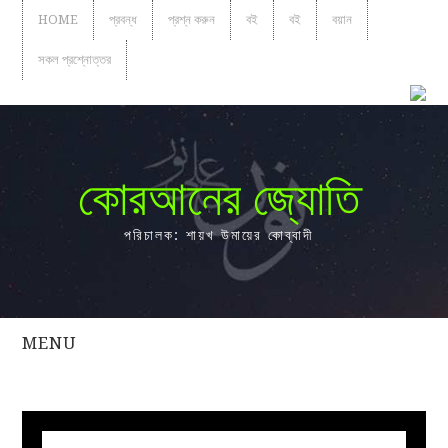
HOME
প্রবন্ধ
প্রশ্ন করুন
বই
বই
বয়ান
সকল প্রশ্নোত্তর
কোরআনের জ্যোতি
পরিচালক: শায়খ উমায়ের কোব্বাদী
MENU
সকল
প্রশ্নোত্তর
প্রবন্ধ