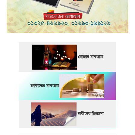
রোজার মাসআলা
জাকাতের মাসআলা
নারীদের জিজ্ঞাসা