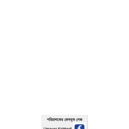
01325466920
পরিচালকের ফেসবুক পেজ
Umayer Kobbadi