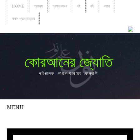
HOME
প্রবন্ধ
প্রশ্ন করুন
বই
বই
বয়ান
সকল প্রশ্নোত্তর
কোরআনের জ্যোতি
পরিচালক: শায়খ উমায়ের কোব্বাদী
MENU
সকল
প্রশ্নোত্তর
প্রবন্ধ