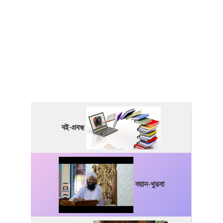
বই-প্রবন্ধ
বয়ান-খুতবা