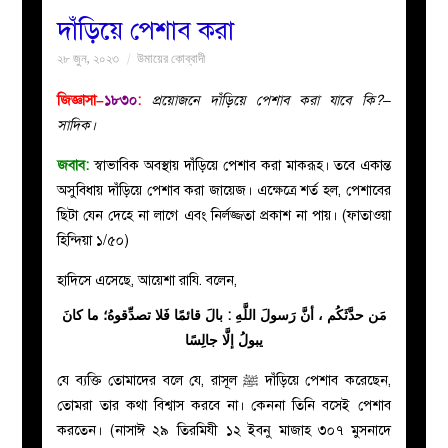
দাঁড়িয়ে পেশাব করা
বয়ান
২৮ জুন, ২০২৩
উমায়ের কোব্বাদী
নারীদের
জিজ্ঞাসা–
১৮৩০
:
প্রয়োজনে দাঁড়িয়ে পেশাব করা যাবে কি?–
সাদিক।
পাতা
জবাব:
স্বাভাবিক অবস্থায় দাঁড়িয়ে পেশাব করা মাকরূহ। তবে একান্ত
অসুবিধায় দাঁড়িয়ে পেশাব করা জায়েজ। এক্ষেত্রে শর্ত হল, পেশাবের
ইসলাহী
ছিটা যেন দেহে না লাগে এবং নির্লজ্জতা প্রকাশ না পায়। (ফাতাওয়া
হিন্দিয়া ১/৫০)
মজলিস
হাদিসে এসেছে, আয়েশা রাযি. বলেন,
প্রশ্ন
مَن حدَّثَكُم ، أنَّ رَسولَ اللَّهِ : بالَ قائمًا فَلا تصدِّقوهُ؛ ما كانَ
يبولُ إلَّا جالِسًا
করুন
যে ব্যক্তি তোমাদের বলে যে, রাসূল ﷺ দাঁড়িয়ে পেশাব করেছেন,
তোমরা তার কথা বিশ্বাস করবে না। কেননা তিনি বসেই পেশাব
করতেন। (নাসাঈ ২৯ তিরমিযী ১২ ইবনু মাজাহ ৩০৭ মুসনাদে