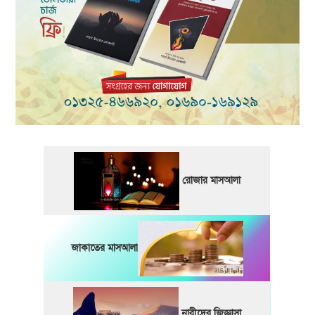
রোজার মাসআলা
জাকাতের মাসআলা
নারীদের জিজ্ঞাসা