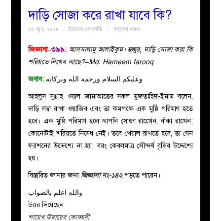
দাড়ি সোজা করে রাখা যাবে কি?
বয়ান
৩০ জুন, ২০১৮
উমায়ের কোব্বাদী
মন্তব্য করুন
নারীদের
জিজ্ঞাসা–
৩৯৯
:
আসসালামু আলাইকুম। হুজুর, দাড়ি সোজা করা কি
শরিয়তে নিষেধ আছে?–Md. Hameem farooq
পাতা
জবাব:
وعليكم السلام ورحمة الله وبركاته
আহলুস সুন্নাহ ওয়াল জামাআতের সকল মুজতাহিদ-ইমাম বলেন,
ইসলাহী
দাড়ি লম্বা রাখা ওয়াজিব এবং তা কমপক্ষে এক মুষ্ঠি পরিমাণ হতে
হবে। এক মুষ্ঠি পরিমাণ হলে আপনি সোজা রাখেেন, বাঁকা রাখেন;
মজলিস
কোনোটাই শরিয়তে নিষেধ নেই। তবে খেয়াল রাখতে হবে, তা যেন
ফ্যাশনের উদ্দেশ্যে না হয়; বরং কেবলমাত্র সৌন্দর্য বৃদ্ধির উদ্দেশ্যে
প্রশ্ন
হয়।
করুন
বিস্তারিত জানার জন্য
জিজ্ঞাসা নং-১৪২
পড়তে পারেন।
والله اعلم بالصواب
উত্তর দিয়েছেন
শায়েখ উমায়ের কোব্বাদী