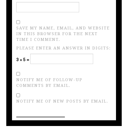
SAVE MY NAME, EMAIL, AND WEBSITE
IN THIS BROWSER FOR THE NEXT
TIME I COMMENT.
PLEASE ENTER AN ANSWER IN DIGITS:
3 × 5 =
NOTIFY ME OF FOLLOW-UP
COMMENTS BY EMAIL.
NOTIFY ME OF NEW POSTS BY EMAIL.