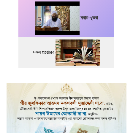
বয়ান-খুতবা
সকল প্রশ্নোত্তর