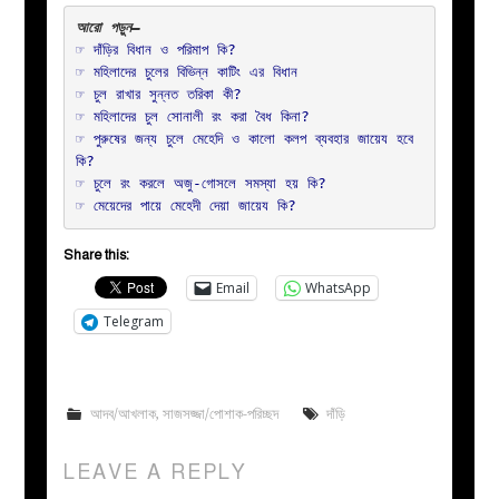
☞ 
দাঁড়ির বিধান ও পরিমাপ কি?
☞ 
মহিলাদের চুলের বিভিন্ন কাটিং এর বিধান
☞ 
চুল রাখার সুন্নত তরিকা কী?
☞ 
মহিলাদের চুল সোনালী রং করা বৈধ কিনা?
☞ 
পুরুষের জন্য চুলে মেহেদি ও কালো কলপ ব্যবহার জায়েয হবে 
কি?
☞ 
চুলে রং করলে অজু-গোসলে সমস্যা হয় কি?
☞ 
মেয়েদের পায়ে মেহেদী দেয়া জায়েয কি?
Share this:
Email
WhatsApp
Telegram
আদব/আখলাক
,
সাজসজ্জা/পোশাক-পরিচ্ছদ
দাঁড়ি
LEAVE A REPLY