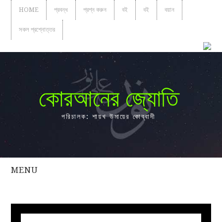
HOME
প্রবন্ধ
প্রশ্ন করুন
বই
বই
বয়ান
সকল প্রশ্নোত্তর
কোরআনের জ্যোতি
পরিচালক: শায়খ উমায়ের কোব্বাদী
MENU
সকল
প্রশ্নোত্তর
প্রবন্ধ