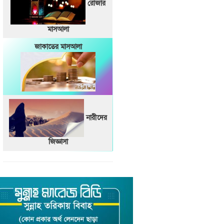
রোজার
মাসআলা
জাকাতের মাসআলা
নারীদের
জিজ্ঞাসা