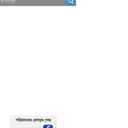
01325466920
1325466920
পরিচালকের ফেসবুক পেজ