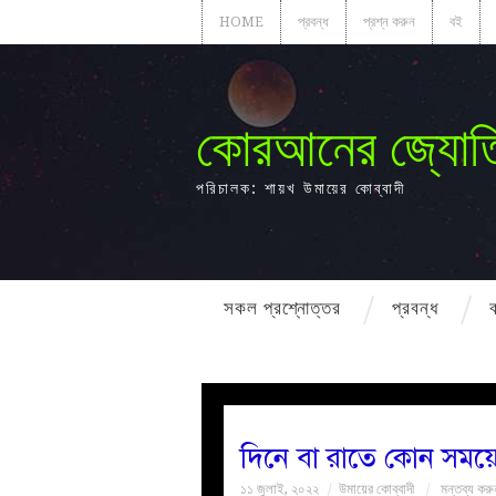
HOME
প্রবন্ধ
প্রশ্ন করুন
বই
কোরআনের জ্যোত
পরিচালক: শায়খ উমায়ের কোব্বাদী
সকল প্রশ্নোত্তর
প্রবন্ধ
দিনে বা রাতে কোন সময়ে
১১ জুলাই, ২০২২
উমায়ের কোব্বাদী
মন্তব্য করু