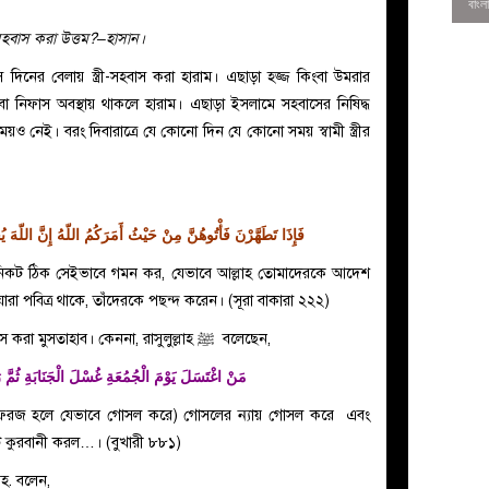
হবাস করা উত্তম?–হাসান।
 দিনের বেলায় স্ত্রী-সহবাস করা হারাম। এছাড়া হজ্জ কিংবা উমরার
বা নিফাস অবস্থায় থাকলে হারাম। এছাড়া ইসলামে সহবাসের নিষিদ্ধ
 নেই। বরং দিবারাত্রে যে কোনো দিন যে কোনো সময় স্বামী স্ত্রীর
فَإِذَا تَطَهَّرْنَ فَأْتُوهُنَّ مِنْ حَيْثُ أَمَرَكُمُ اللّهُ إِنَّ اللّهَ يُح
নিকট ঠিক সেইভাবে গমন কর, যেভাবে আল্লাহ তোমাদেরকে আদেশ
ং যারা পবিত্র থাকে, তাঁদেরকে পছন্দ করেন। (সূরা বাকারা ২২২)
0
তবে কোনো আলেম বলেন, জুমআ’র দিন সহবাস করা মুসতাহাব। কেননা, রাসুলুল্লাহ ﷺ বলেছেন,
مَنْ اغْتَسَلَ يَوْمَ الْجُمُعَةِ غُسْلَ الْجَنَابَةِ ثُمَّ رَا
সল ফরজ হলে যেভাবে গোসল করে) গোসলের ন্যায় গোসল করে এবং
 কুরবানী করল…। (বুখারী ৮৮১)
রহ. বলেন,