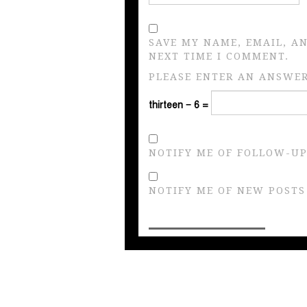
SAVE MY NAME, EMAIL, A
NEXT TIME I COMMENT.
PLEASE ENTER AN ANSWER 
thirteen − 6 =
NOTIFY ME OF FOLLOW-UP
NOTIFY ME OF NEW POSTS