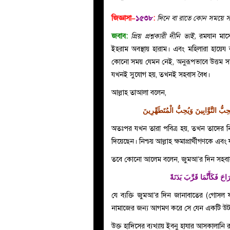
জিজ্ঞাসা–
১৫৩৮
:
দিনে বা রাতে কোন সময়ে স
জবাব:
প্রিয় প্রশ্নকারী দীনি ভাই,
রমযান মাসে
ইহরাম অবস্থায় হারাম। এবং মহিলারা হায়েয 
কোনো সময় যেমন নেই, অনুরূপভাবে উত্তম সময়ও
যখনই সুযোগ হয়, তখনই সহবাস বৈধ।
আল্লাহ তাআলা বলেন,
ِبُّ التَّوَّابِينَ وَيُحِبُّ الْمُتَطَهِّرِينَ
অতঃপর যখন তারা পবিত্র হয়, তখন তাদের 
দিয়েছেন। নিশ্চয় আল্লাহ ক্ষমাপ্রার্থীগণকে এব
حَ فَكَأَنَّمَا قَرَّبَ بَدَنَةً
যে ব্যক্তি জুমআ’র দিন জানাবাতের (গো
নামাজের জন্য আগমণ করে সে যেন একটি উট
উক্ত হাদিসের ব্যখ্যায় ইবনু হাযার আসকালানি 