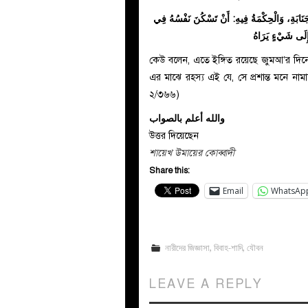
جَنَابَةِ، وَالْحِكْمَةُ فِيهِ: أَنْ تَسْكُنَ نَفْسُهُ فِي
ُ إِلَى شَيْءٍ يَرَاهُ
কেউ বলেন, এতে ইঙ্গিত রয়েছে জুমআ’র দিন
এর মাঝে রহস্য এই যে, সে প্রশান্ত মনে নাম
২/৩৬৬)
والله أعلم بالصواب
উত্তর দিয়েছেন
শায়েখ উমায়ের কোব্বাদী
Share this:
Email
WhatsAp
নারীদের জিজ্ঞাসা
,
বিবাহ-শাদি
,
যৌবন
LEAVE A REPLY