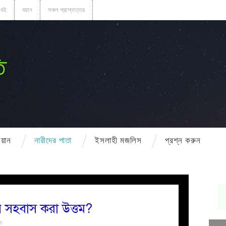
বই
বয়ান
সকল প্রশ্নোত্তর
ি
বয়ান
নারীদের পাতা
ইসলাহী মজলিস
প্রশ্ন করুন
 সহবাস করা উত্তম?
ন