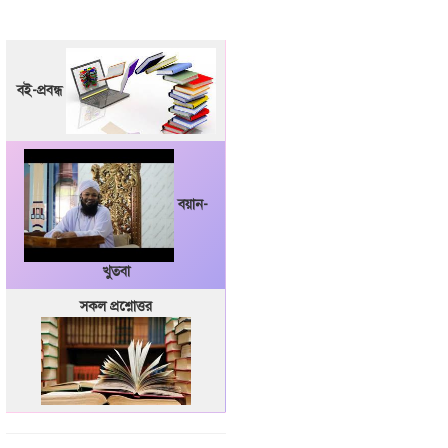
বই-প্রবন্ধ
বয়ান-
খুতবা
সকল প্রশ্নোত্তর