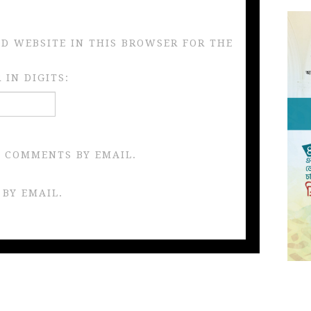
ND WEBSITE IN THIS BROWSER FOR THE
IN DIGITS:
 COMMENTS BY EMAIL.
 BY EMAIL.