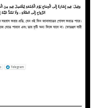
وَقِيلَ: فِيهِ إِشَارَةٌ إِلَى الْجِمَاعِ يَوْمَ الْجُمُعَةِ لِيَغْتَسِلَ فِيهِ مِنَ الْ
الرَّوَاحِ إِلَى الصَّلَاةِ ، وَلَا تَمْتَدُّ عَيْنُه
ে সহবাস করার প্রতি, যেন ওই দিন জানাবাতের গোসল করতে পারে।
াজে যেতে পারবে এবং তার দৃষ্টি অন্য দিকে যাবে না। (ফাতহুল বারী
p
Telegram