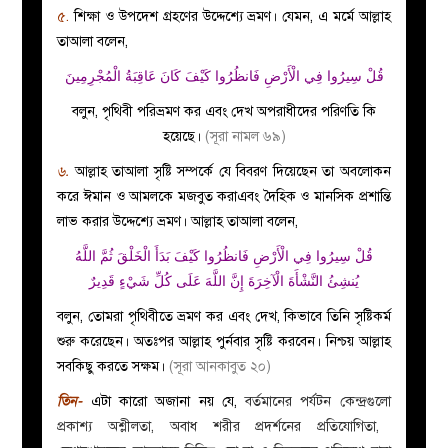
৫.
শিক্ষা ও উপদেশ গ্রহণের উদ্দেশ্যে ভ্রমণ।
যেমন, এ মর্মে আল্লাহ
তাআলা বলেন,
قُلْ سِيرُوا فِي الْأَرْضِ فَانظُرُوا كَيْفَ كَانَ عَاقِبَةُ الْمُجْرِمِينَ
বলুন, পৃথিবী পরিভ্রমণ কর এবং দেখ অপরাধীদের পরিণতি কি
হয়েছে।
(সূরা নামল ৬৯)
৬.
আল্লাহ তাআলা সৃষ্টি সম্পর্কে যে বিবরণ দিয়েছেন তা অবলোকন
করে ঈমান ও আমলকে মজবুত করাএবং দৈহিক ও মানসিক প্রশান্তি
লাভ করার উদ্দেশ্যে ভ্রমণ। আল্লাহ তাআলা বলেন,
قُلْ سِيرُوا فِي الْأَرْضِ فَانظُرُوا كَيْفَ بَدَأَ الْخَلْقَ ثُمَّ اللَّهُ
يُنشِئُ النَّشْأَةَ الْآخِرَةَ إِنَّ اللَّهَ عَلَى كُلِّ شَيْءٍ قَدِيرٌ
বলুন, তোমরা পৃথিবীতে ভ্রমণ কর এবং দেখ, কিভাবে তিনি সৃষ্টিকর্ম
শুরু করেছেন। অতঃপর আল্লাহ পুর্নবার সৃষ্টি করবেন। নিশ্চয় আল্লাহ
সবকিছু করতে সক্ষম।
(সূরা আনকাবুত ২০)
তিন-
এটা কারো অজানা নয় যে,
বর্তমানের পর্যটন কেন্দ্রগুলো
প্রকাশ্য অশ্লীলতা, অবাধ শরীর প্রদর্শনের প্রতিযোগিতা,