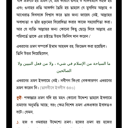
‘যদি ভ্রমণটি হয় এমন যে, এর কারণে গুনাহ ও নাফরমানি সহজ হয়
এবং গুনাহর প্রতি আকর্ষণ তৈরি হয় তাহলে যে মুসলিম আল্লাহ ও
আখেরাত দিবসকে বিশ্বাস করে তার জন্য জায়েয নেই, আল্লাহর
অবাধ্যতা ও তাঁর হুকুমের বিরোধিতা করার কাজে সহযোগিতা করা।
আর যে ব্যক্তি আল্লাহর জন্য কোনো কিছু ছেড়ে দিবে আল্লাহ এর
পরিবর্তে তাকে এর চাইতে উত্তম জিনিস দান করেন।’
এধরণের ভ্রমণ সম্পর্কে ইমাম আহমদ রহ. জিজ্ঞেস করা হয়েছিল।
তিনি উত্তর দিয়েছিলেন,
ما السياحة من الإسلام في شيء ، ولا من فعل النبيين ولا
الصالحين
এধরণের ভ্রমণ ইসলামে নেই। নবীগণ কিংবা নেককারগণ এধরণের
ভ্রমণ করেন নি।
(তালবীসে ইবলীস ৩৪০)
দুই-
পক্ষান্তরে ভ্রমণ যদি হয় মহৎ কোনো উদ্দেশ্য তাহলে ইসলামে
ভ্রমণের অনুমতি আছে; বরং ক্ষেত্র বিশেষ ভ্রমণ একপ্রকার ইবাদতও
বটে। যেমন,
১.
হজ ও ওমরাহর উদ্দেশ্যে ভ্রমণ। হজের ভ্রমণ হয় হজের