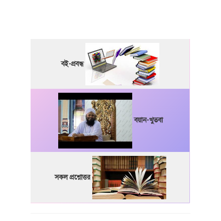
বই-প্রবন্ধ
বয়ান-খুতবা
সকল প্রশ্নোত্তর