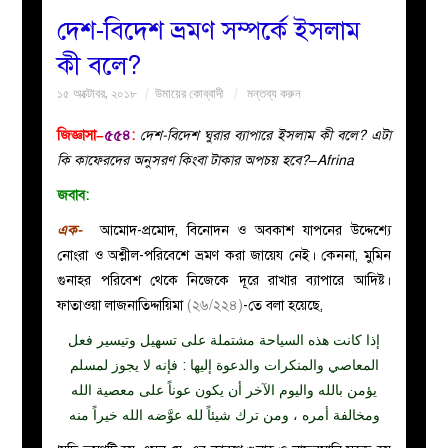
দেশ-বিদেশ ভ্রমণ সম্পর্কে ইসলাম
বয়ান
কী বলে?
১৫ অক্টোবর, ২০১৮
উমায়ের কোব্বাদী
মন্তব্য করুন
নারীদের
জিজ্ঞাসা–
৫৫৪
:
দেশ-বিদেশ ঘুরার ব্যাপারে ইসলাম কী বলে? এটা
পাতা
কি কাফেরদের অনুসরণ কিংবা টাকার অপচয় হবে?–Afrina
জবাব:
ইসলাহী
এক-
আমোদ-প্রমোদ, বিনোদন ও অবকাশ যাপনের উদ্দেশ্যে
মজলিস
নোংরা ও অশ্লীল-পরিবেশে ভ্রমণ করা জায়েয নেই। কেননা, মুমিন
গুনাহর পরিবেশ থেকে নিজেকে দূরে রাখার ব্যাপারে আদিষ্ট।
প্রশ্ন
ফাতাওয়া লাজনাতিদ্দায়িমা
(২৬/২২৪)
-তে বলা হয়েছে,
إذا كانت هذه السياحة مشتملة على تسهيل وتيسير فعل
করুন
المعاصي والمنكرات والدعوة إليها : فإنه لا يجوز لمسلم
يؤمن بالله واليوم الآخر أن يكون عوناً على معصية الله
ومخالفة أمره ، ومن ترك شيئاً لله عوَّضه الله خيراً منه