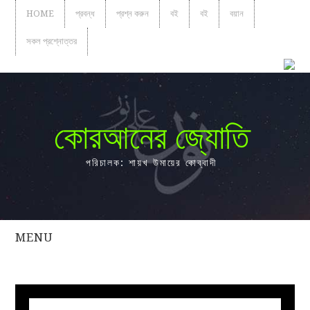
HOME
প্রবন্ধ
প্রশ্ন করুন
বই
বই
বয়ান
সকল প্রশ্নোত্তর
কোরআনের জ্যোতি
পরিচালক: শায়খ উমায়ের কোব্বাদী
MENU
সকল
প্রশ্নোত্তর
প্রবন্ধ