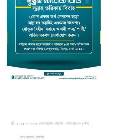
© ২০১৬ - ২০১৭ কোরআনের জ্যোতি. সর্বসত্ত্ব সংরক্ষিত |
মাওলানা উমায়ের কোব্বাদী
নকশবন্দী
কোরআনের জ্যোতি
তৈরি করেছে ডায়নামিক সলভারস বাংলাদেশ
PRIVACY