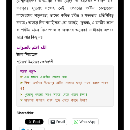
নেশাখোরদের আড্ডাসহ বিভিন্ন নোংরা ও বিব্রতকর পরিবেশ দ্বারা
ভরপুর। সুতরাং সন্দেহ নেই, এধরণের পর্যটন কেন্দ্রগুলো
কাফেরদের সাদৃশ্যতা, তাদের কথিত চরিত্র ও সভ্যতার প্রতিনিধিত্ব
করছে। তাছাড়া নিরাপত্তাহীনতা তো আছেই। সুতরাং এ জাতীয় ভ্রমণ
ও পর্যটন মানে নিঃসন্দেহে কাফেরদের অনুসরণ ও টাকার অপচয়
ছাড়া আর কিছু নয়।
الله اعلم بالصواب
উত্তর দিয়েছেন
শায়েখ উমায়ের কোব্বাদী
☞ 
এক সফরে একাধিক ওমরাহ করা
☞
শিক্ষা অর্জনের উদ্দেশ্যে নারীরা মাহরাম ছাড়া সফর করতে পারবে 
কি?
☞
পুত্রবধূ শশুরের সাথে সফরে যেতে পারবে কিনা?
☞
মহিলারা মাহরাম ছাড়া হজে যেতে পারবে কিনা?
Share this:
Email
WhatsApp