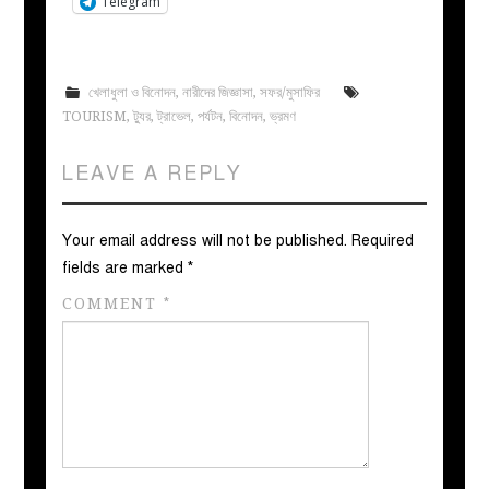
Telegram
খেলাধুলা ও বিনোদন
,
নারীদের জিজ্ঞাসা
,
সফর/মুসাফির
TOURISM
,
ট্যুর
,
ট্রাভেল
,
পর্যটন
,
বিনোদন
,
ভ্রমণ
LEAVE A REPLY
Your email address will not be published.
Required
fields are marked
*
COMMENT
*