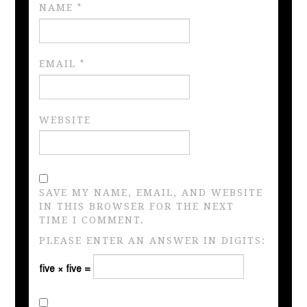
NAME
*
EMAIL
*
WEBSITE
SAVE MY NAME, EMAIL, AND WEBSITE
IN THIS BROWSER FOR THE NEXT
TIME I COMMENT.
PLEASE ENTER AN ANSWER IN DIGITS:
five × five =