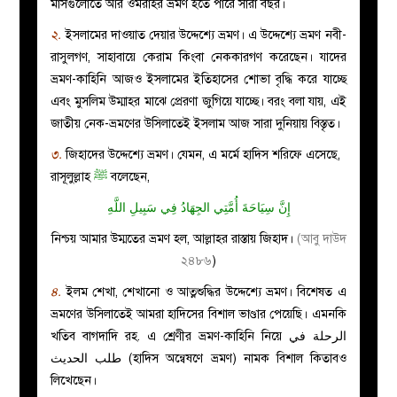
মাসগুলোতে আর ওমরাহর ভ্রমণ হতে পারে সারা বছর।
২.
ইসলামের দাওয়াত দেয়ার উদ্দেশ্যে ভ্রমণ। এ উদ্দেশ্যে ভ্রমণ নবী-
রাসুলগণ, সাহাবায়ে কেরাম কিংবা নেককারগণ করেছেন। যাদের
ভ্রমণ-কাহিনি আজও ইসলামের ইতিহাসের শোভা বৃদ্ধি করে যাচ্ছে
এবং মুসলিম উম্মাহর মাঝে প্রেরণা জুগিয়ে যাচ্ছে। বরং বলা যায়, এই
জাতীয় নেক-ভ্রমণের উসিলাতেই ইসলাম আজ সারা দুনিয়ায় বিস্তৃত।
৩.
জিহাদের উদ্দেশ্যে ভ্রমণ।
যেমন, এ মর্মে হাদিস শরিফে এসেছে,
রাসূলুল্লাহ
ﷺ
বলেছেন,
إِنَّ سِيَاحَةَ أُمَّتِي الجِهَادُ فِي سَبِيلِ اللَّهِ
নিশ্চয় আমার উম্মতের ভ্রমণ হল, আল্লাহর রাস্তায় জিহাদ।
(আবু দাউদ
২৪৮৬
)
৪.
ইলম শেখা, শেখানো ও আত্নশুদ্ধির উদ্দেশ্যে ভ্রমণ। বিশেষত এ
ভ্রমণের উসিলাতেই আমরা হাদিসের বিশাল ভাণ্ডার পেয়েছি। এমনকি
খতিব বাগদাদি রহ. এ শ্রেণীর ভ্রমণ-কাহিনি নিয়ে الرحلة في
طلب الحديث (হাদিস অন্বেষণে ভ্রমণ) নামক বিশাল কিতাবও
লিখেছেন।