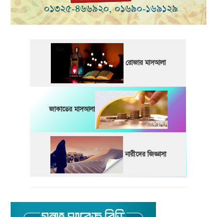
রোজার মাসআলা
জাকাতের মাসআলা
নারীদের জিজ্ঞাসা