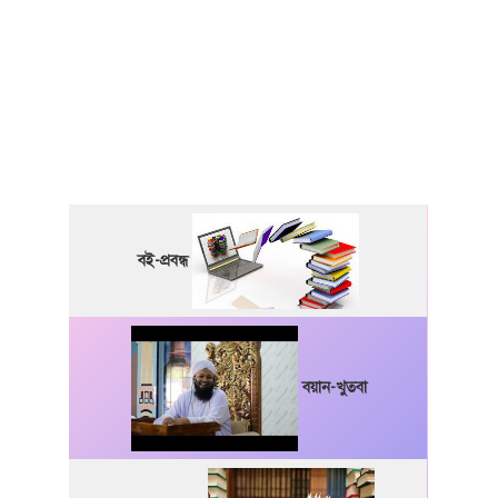
বই-প্রবন্ধ
বয়ান-খুতবা