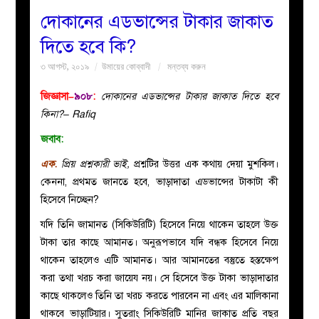
দোকানের এডভান্সের টাকার জাকাত
বয়ান
দিতে হবে কি?
৩ আগস্ট, ২০১৯
উমায়ের কোব্বাদী
মন্তব্য করুন
নারীদের
জিজ্ঞাসা–
৯০৮
:
দোকানের এডভান্সের টাকার জাকাত দিতে হবে
পাতা
কিনা?– Rafiq
জবাব
:
ইসলাহী
এক
.
প্রিয় প্রশ্নকারী ভাই,
প্রশ্নটির উত্তর এক কথায় দেয়া মুশকিল।
মজলিস
কেননা, প্রথমত জানতে হবে, ভাড়াদাতা এডভান্সের টাকাটা কী
হিসেবে নিচ্ছেন?
প্রশ্ন
যদি তিনি জামানত (সিকিউরিটি) হিসেবে নিয়ে থাকেন তাহলে উক্ত
টাকা তার কাছে আমানত। অনুরূপভাবে যদি বন্ধক হিসেবে নিয়ে
করুন
থাকেন তাহলেও এটি আমানত। আর আমানতের বস্তুতে হস্তক্ষেপ
করা তথা খরচ করা জায়েয নয়। সে হিসেবে উক্ত টাকা ভাড়াদাতার
কাছে থাকলেও তিনি তা খরচ করতে পারবেন না এবং এর মালিকানা
থাকবে ভাড়াটিয়ার। সুতরাং সিকিউরিটি মানির জাকাত প্রতি বছর