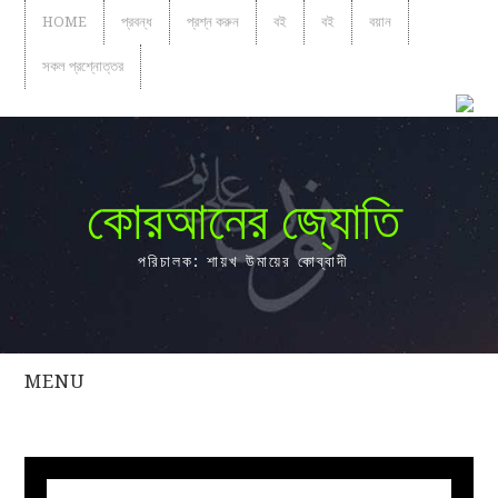
HOME
প্রবন্ধ
প্রশ্ন করুন
বই
বই
বয়ান
সকল প্রশ্নোত্তর
কোরআনের জ্যোতি
পরিচালক: শায়খ উমায়ের কোব্বাদী
MENU
সকল
প্রশ্নোত্তর
প্রবন্ধ