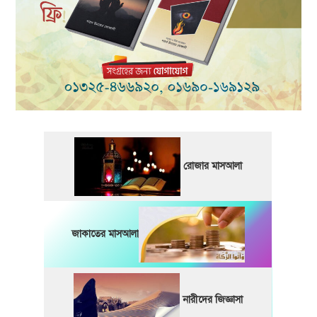
রোজার মাসআলা
জাকাতের মাসআলা
নারীদের জিজ্ঞাসা