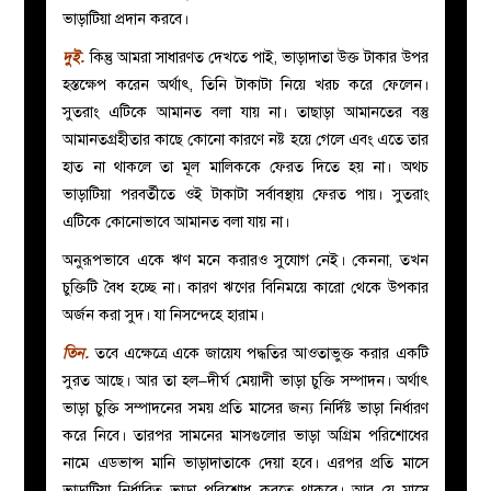
ভাড়াটিয়া প্রদান করবে।
দুই
.
কিন্তু আমরা সাধারণত দেখতে পাই, ভাড়াদাতা উক্ত টাকার উপর
হস্তক্ষেপ করেন অর্থাৎ, তিনি টাকাটা নিয়ে খরচ করে ফেলেন।
সুতরাং এটিকে আমানত বলা যায় না। তাছাড়া আমানতের বস্তু
আমানতগ্রহীতার কাছে কোনো কারণে নষ্ট হয়ে গেলে এবং এতে তার
হাত না থাকলে তা মূল মালিককে ফেরত দিতে হয় না। অথচ
ভাড়াটিয়া পরবর্তীতে ওই টাকাটা সর্বাবস্থায় ফেরত পায়। সুতরাং
এটিকে কোনোভাবে আমানত বলা যায় না।
অনুরূপভাবে একে ঋণ মনে করারও সুযোগ নেই। কেননা, তখন
চুক্তিটি বৈধ হচ্ছে না। কারণ ঋণের বিনিময়ে কারো থেকে উপকার
অর্জন করা সুদ। যা নিসন্দেহে হারাম।
তিন
.
তবে এক্ষেত্রে একে জায়েয পদ্ধতির আওতাভুক্ত করার একটি
সুরত আছে। আর তা হল–দীর্ঘ মেয়াদী ভাড়া চুক্তি সম্পাদন। অর্থাৎ
ভাড়া চুক্তি সম্পাদনের সময় প্রতি মাসের জন্য নির্দিষ্ট ভাড়া নির্ধারণ
করে নিবে। তারপর সামনের মাসগুলোর ভাড়া অগ্রিম পরিশোধের
নামে এডভান্স মানি ভাড়াদাতাকে দেয়া হবে। এরপর প্রতি মাসে
ভাড়াটিয়া নির্ধারিত ভাড়া পরিশোধ করতে থাকবে। আর যে মাসে