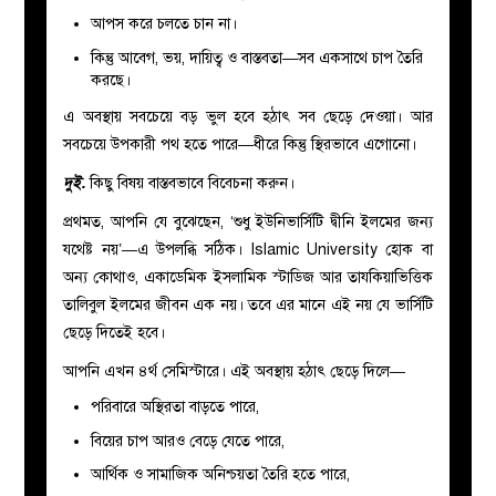
আপস করে চলতে চান না।
কিন্তু আবেগ, ভয়, দায়িত্ব ও বাস্তবতা—সব একসাথে চাপ তৈরি
করছে।
এ অবস্থায় সবচেয়ে বড় ভুল হবে হঠাৎ সব ছেড়ে দেওয়া। আর
সবচেয়ে উপকারী পথ হতে পারে—ধীরে কিন্তু স্থিরভাবে এগোনো।
দুই.
কিছু বিষয় বাস্তবভাবে বিবেচনা করুন।
প্রথমত, আপনি যে বুঝেছেন, ‘শুধু ইউনিভার্সিটি দ্বীনি ইলমের জন্য
যথেষ্ট নয়’—এ উপলব্ধি সঠিক।
Islamic University
হোক বা
অন্য কোথাও, একাডেমিক ইসলামিক স্টাডিজ আর তাযকিয়াভিত্তিক
তালিবুল ইলমের জীবন এক নয়। তবে এর মানে এই নয় যে ভার্সিটি
ছেড়ে দিতেই হবে।
আপনি এখন ৪র্থ সেমিস্টারে। এই অবস্থায় হঠাৎ ছেড়ে দিলে—
পরিবারে অস্থিরতা বাড়তে পারে,
বিয়ের চাপ আরও বেড়ে যেতে পারে,
আর্থিক ও সামাজিক অনিশ্চয়তা তৈরি হতে পারে,