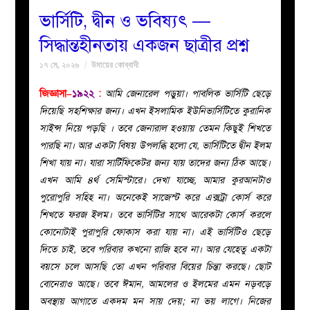
ভার্সিটি, দ্বীন ও ভবিষ্যৎ —
বয়ান
সিদ্ধান্তহীনতায় একজন ছাত্রীর প্রশ্ন
১৭ মে, ২০২৬
উমায়ের কোব্বাদী
নারীদের
জিজ্ঞাসা–
১৯২২
:
আমি জেনারেল পড়ুয়া। পাবলিক ভার্সিটি ছেড়ে
পাতা
দিয়েছি সহশিক্ষার জন্য। এখন ইসলামিক ইউনিভার্সিটিতে কুরানিক
সাইন্স নিয়ে পড়ছি । তবে জেনারাল হওয়ায় তেমন কিছুই শিখতে
ইসলাহী
পারছি না। আর একটা বিষয় উপলব্ধি হলো যে, ভার্সিটিতে দ্বীন ইলম
শিখা যায় না। যারা সার্টিফিকেটর জন্য যায় তাদের জন্য ঠিক আছে।
মজলিস
এখন আমি ৪র্থ সেমিস্টারে। দেখা যাচ্ছে, আমার কুরআনটাও
পুরোপুরি সহিহ না। অনেকেই সাজেস্ট করে এক্সট্রা কোর্স করে
প্রশ্ন
শিখতে ফরজ ইলম। তবে ভার্সিটির সাথে আরেকটা কোর্স করলে
কোনোটাই পুরাপুরি ফোকাস করা যায় না। এই ভার্সিটিও ছেড়ে
করুন
দিতে চাই, তবে পরিবার কখনো রাজি হবে না। আর যেহেতু একটা
বয়সে চলে আসছি তো এখন পরিবার বিয়ের চিন্তা করছে। ছোট
বোনেরাও আছে। তবে ঈমান, আমলের ও ইলমের এমন নড়বড়ে
অবস্থায় আগাতে একদম মন সায় দেয়; না ভয় লাগে। নিজের