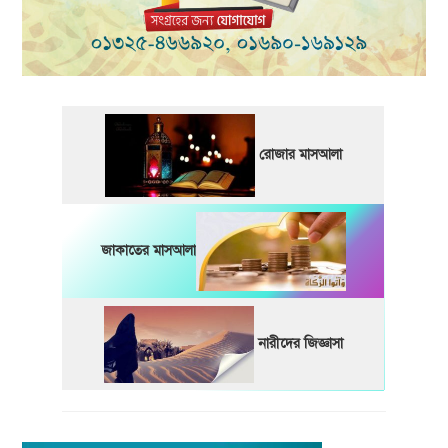
রোজার মাসআলা
জাকাতের মাসআলা
নারীদের জিজ্ঞাসা