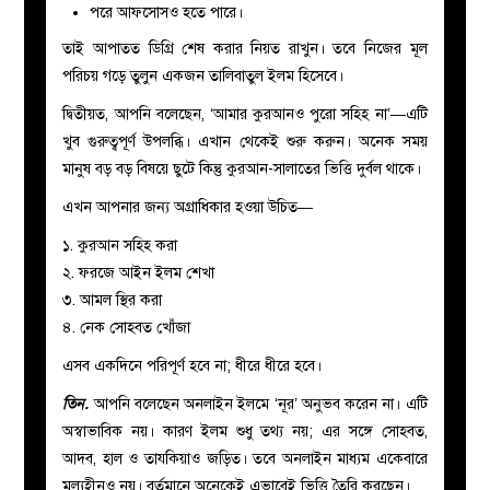
পরে আফসোসও হতে পারে।
তাই আপাতত ডিগ্রি শেষ করার নিয়ত রাখুন। তবে নিজের মূল
পরিচয় গড়ে তুলুন একজন তালিবাতুল ইলম হিসেবে।
দ্বিতীয়ত, আপনি বলেছেন, ‘আমার কুরআনও পুরো সহিহ না’—এটি
খুব গুরুত্বপূর্ণ উপলব্ধি। এখান থেকেই শুরু করুন। অনেক সময়
মানুষ বড় বড় বিষয়ে ছুটে কিন্তু কুরআন-সালাতের ভিত্তি দুর্বল থাকে।
এখন আপনার জন্য অগ্রাধিকার হওয়া উচিত—
১. কুরআন সহিহ করা
২. ফরজে আইন ইলম শেখা
৩. আমল স্থির করা
৪. নেক সোহবত খোঁজা
এসব একদিনে পরিপূর্ণ হবে না; ধীরে ধীরে হবে।
তিন.
আপনি বলেছেন অনলাইন ইলমে ‘নূর’ অনুভব করেন না। এটি
অস্বাভাবিক নয়। কারণ ইলম শুধু তথ্য নয়; এর সঙ্গে সোহবত,
আদব, হাল ও তাযকিয়াও জড়িত। তবে অনলাইন মাধ্যম একেবারে
মূল্যহীনও নয়। বর্তমানে অনেকেই এভাবেই ভিত্তি তৈরি করছেন।