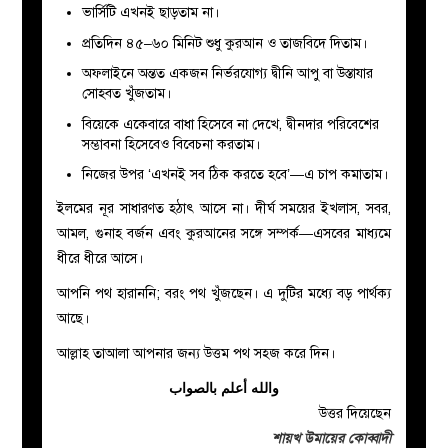
ভার্সিটি এখনই ছাড়তাম না।
প্রতিদিন ৪৫–৬০ মিনিট শুধু কুরআন ও তাজবিদে দিতাম।
অফলাইনে অন্তত একজন নির্ভরযোগ্য দ্বীনি আপু বা উস্তাযার
সোহবত খুঁজতাম।
বিয়েকে একেবারে বাধা হিসেবে না দেখে, দ্বীনদার পরিবেশের
সম্ভাবনা হিসেবেও বিবেচনা করতাম।
নিজের উপর ‘এখনই সব ঠিক করতে হবে’—এ চাপ কমাতাম।
ইলমের নূর সাধারণত হঠাৎ আসে না। দীর্ঘ সময়ের ইখলাস, সবর,
আমল, গুনাহ বর্জন এবং কুরআনের সঙ্গে সম্পর্ক—এসবের মাধ্যমে
ধীরে ধীরে আসে।
আপনি পথ হারাননি; বরং পথ খুঁজছেন। এ দুটির মধ্যে বড় পার্থক্য
আছে।
আল্লাহ তাআলা আপনার জন্য উত্তম পথ সহজ করে দিন।
والله أعلم بالصواب
উত্তর দিয়েছেন
শায়খ উমায়ের কোব্বাদী