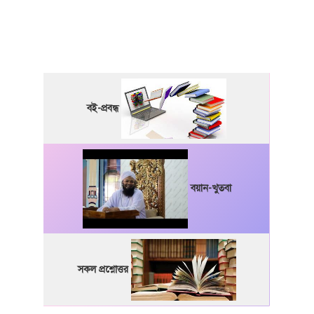
বই-প্রবন্ধ
বয়ান-খুতবা
সকল প্রশ্নোত্তর