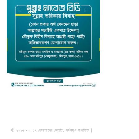
© ২০১৬ - ২০১৭ কোরআনের জ্যোতি. সর্বসত্ত্ব সংরক্ষিত |
মাওলানা উমায়ের কোব্বাদী
নকশবন্দী