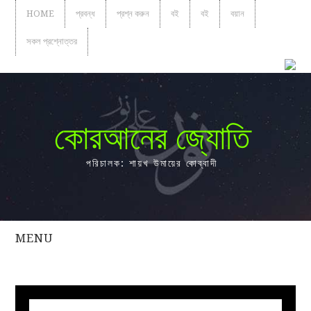
HOME
প্রবন্ধ
প্রশ্ন করুন
বই
বই
বয়ান
সকল প্রশ্নোত্তর
কোরআনের জ্যোতি
পরিচালক: শায়খ উমায়ের কোব্বাদী
MENU
সকল
প্রশ্নোত্তর
প্রবন্ধ