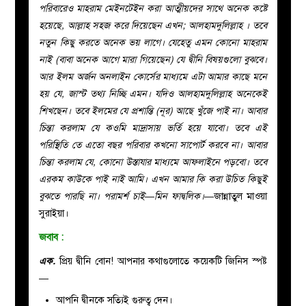
পরিবারেও মাহরাম মেইনটেইন করা আত্মীয়দের সাথে অনেক কষ্টে
হয়েছে, আল্লাহ সহজ করে দিয়েছেন এখন; আলহামদুলিল্লাহ । তবে
নতুন কিছু করতে অনেক ভয় লাগে। যেহেতু এমন কোনো মাহরাম
নাই (বাবা অনেক আগে মারা গিয়েছেন) যে দ্বীনি বিষয়গুলো বুঝবে।
আর ইলম অর্জন অনলাইন কোর্সের মাধ্যমে এটা আমার কাছে মনে
হয় যে, জাস্ট তথ্য নিচ্ছি এমন। যদিও আলহামদুলিল্লাহ অনেকেই
শিখছেন। তবে ইলমের যে প্রশান্তি (নূর) আছে খুঁজে পাই না। আবার
চিন্তা করলাম যে কওমি মাদ্রাসায় ভর্তি হয়ে যাবো। তবে এই
পরিস্থিতি তে এতো বছর পরিবার কখনো সাপোর্ট করবে না। আবার
চিন্তা করলাম যে, কোনো উস্তাযার মাধ্যমে আফলাইনে পড়বো। তবে
এরকম কাউকে পাই নাই আমি। এখন আমার কি করা উচিত কিছুই
বুঝতে পারছি না। পরামর্শ চাই—মিন ফাদ্বলিক।
—জান্নাতুল মাওয়া
সুরাইয়া।
জবাব :
এক.
প্রিয় দ্বীনি বোন! আপনার কথাগুলোতে কয়েকটি জিনিস স্পষ্ট
—
আপনি দ্বীনকে সত্যিই গুরুত্ব দেন।