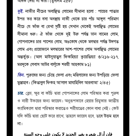
অধিক দেরী না করি। (মুসলিম ২৫৮)
দুই.
নাভীর নীচের অবাঞ্ছিত লোমের সীমানা হলো : পায়ের পাতার
উপর ভর করে বসা অবস্থায় নাভী থেকে চার পাঁচ আঙ্গুল পরিমাণ
নীচে যে ভাঁজ বা রেখা সৃষ্টি হয় সেখান থেকেই অবাঞ্ছিত লোমের
সীমানা শুরু। ঐ ভাঁজ থেকে দুই উরু পর্যন্ত ডান বামের লোম,
গোপনাঙ্গের চার পাশের লোম, অণ্ডকোষ থেকে মলদ্বার পর্যন্ত উদগত
লোম এবং প্রয়োজনে মলদ্বারের আশ-পাশের লোম অবাঞ্ছিত লোমের
অন্তর্ভুক্ত। (আল মাউসুয়াতুল ফিকহিয়্যা কুয়েতিয়্যা ৩/২১৬-২১৭,
মরদূকে লেবাস আউর বালূঁকে শরয়ী আহকাম ৮১)
তিন.
পুরুষের জন্য চেঁছে ফেলা এবং মহিলাদের জন্য উপড়িয়ে ফেলা
মুস্তাহাব। (কিতাবুল ফিকহ আ’লাল মাযাহিবিল আরবাআ’ ২/৪৫)
চার.
ব্লেড, ক্ষুর বা কাঁচি দ্বারা গোপনাঙ্গের লোম পরিস্কার করা পুরুষ
ও নারী উভয়ের জন্য জায়েয। অনুরূপভাবে হেয়ার রিমুভার জাতীয়
ক্যামিক্যাল দ্বারা পরিস্কার করাতেও শরীয়তের কোন বাধা নেই।
কেউ
যদি কাঁচি দ্বারা ছোট করে রাখে, তাহলে জায়েয হবে, ত
বে উত্তম হবে
না।
فإن أزال شعره بغير الحديد لا يكون على وجه السنة