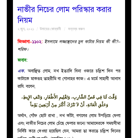
নাভীর নিচের লোম পরিস্কার করার
বয়ান
নিয়ম
২ জুন, ২০২১
উমায়ের কোব্বাদী
মন্তব্য করুন
নারীদের
জিজ্ঞাসা–
১১০২
:
ইসলামে লজ্জাস্থানের চুল কাটার নিয়ম কী কী?–
পাতা
শরিফ।
জবাব:
ইসলাহী
এক.
অবাঞ্ছিত লোম, নখ ইত্যাদি বিনা ওজরে চল্লিশ দিন পর
মজলিস
কাটাকে মাকরূহ তাহরীমি বা গোনাহর কাজ। এ মর্মে সাহাবী আনাস
রাযি. বলেন,
প্রশ্ন
وُقِّتَ لَنَا فِي قَصِّ الشَّارِبِ، وَتَقْلِيمِ الأَظْفَارِ، وَنَتْفِ الإِبِطِ،
وَحَلْقِ الْعَانَةِ، أَنْ لاَ نَتْرُكَ أَكْثَرَ مِنْ أَرْبَعِينَ يَوْماً
করুন
অর্থাৎ, গোঁফ ছোট রাখা , নখ কাঁটা, বগলের লোম উপড়িয়ে ফেলা
এবং নাভীর নিচের লোম চেঁছে ফেলার জন্যে আমাদেরকে সময়সীমা
নির্দিষ্ট করে দেওয়া হয়েছিল যেন, আমরা তা করতে চল্লিশ দিনের