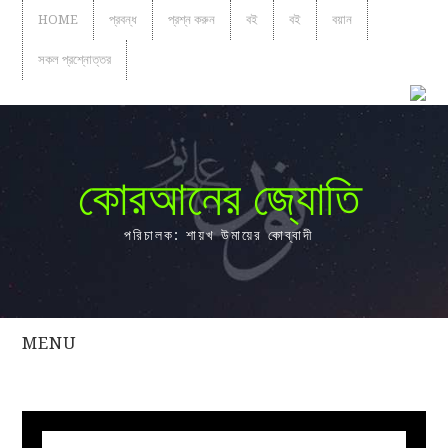
HOME
প্রবন্ধ
প্রশ্ন করুন
বই
বই
বয়ান
সকল প্রশ্নোত্তর
কোরআনের জ্যোতি
পরিচালক: শায়খ উমায়ের কোব্বাদী
MENU
সকল
প্রশ্নোত্তর
প্রবন্ধ