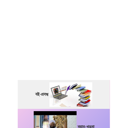
বই-প্রবন্ধ
বয়ান-খুতবা