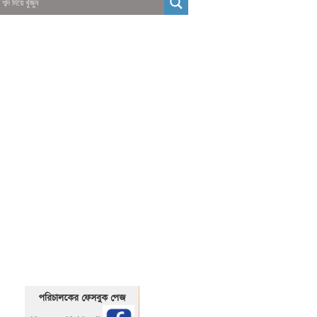
01325466920
1325466920
পরিচালকের ফেসবুক পেজ