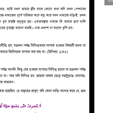
ত, আমি যখন আমার স্ত্রীর সাথে ফোনে কথা বলি তখন পেশাবের
চ্ছে নামাজের পূর্বে পরিস্কার করে অযু করে যখন নামাজে দাঁড়াই, তখন
খুব অস্বস্তি অনুভূত হয়। এমতাবস্থায় নামাজ কি আমার হবে নাকি
সুস্বাস্থ্য কামনা করছি।–নাম প্রকাশ না করলে খুশি হব।
و
নীতি হল, যতক্ষণ পর্যন্ত নিশ্চিতভাবে নাপাক হওয়ার বিষয়টি জানা না
হয়ে কোনো জিনিসকে নাপাক বলা যায় না। (হিন্দিয়া: ১/৪৫)
র্যন্ত আপনি কিছু বের হওয়ার ব্যপারে নিশ্চিত হবেন না ততক্ষণ পর্যন্ত
বে না। আর যদি নিশ্চিত হন, তাহলে নামায ছেড়ে যতটুকুতে লেগেছে,
0
দায় করবেন।
لَا يَنْصَرِفْ حَتَّى يَسْمَعَ صَوْتًا أَوْ