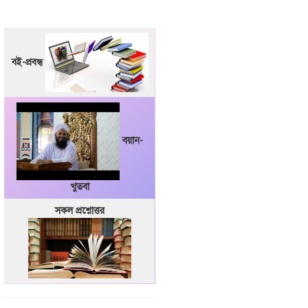
বই-প্রবন্ধ
বয়ান-
খুতবা
সকল প্রশ্নোত্তর