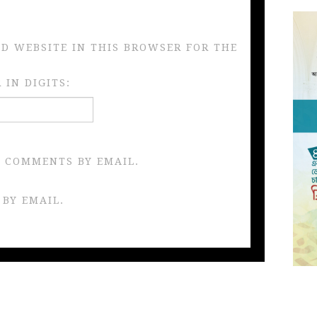
ND WEBSITE IN THIS BROWSER FOR THE
IN DIGITS:
 COMMENTS BY EMAIL.
 BY EMAIL.