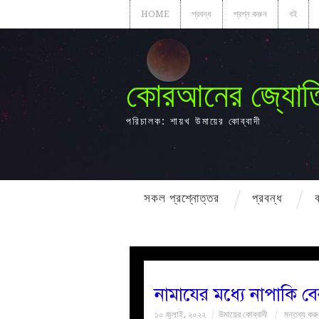
HOME
প্রবন্ধ
প্রশ্ন করুন
বই
কোরআনের জ্যোত
পরিচালক: শায়খ উমায়ের কোব্বাদী
সকল প্রশ্নোত্তর
প্রবন্ধ
নামাযের মধ্যে নাপাকি ব
১০ জুলাই, ২০২২
উমায়ের কোব্বাদী
মন্তব্য কর