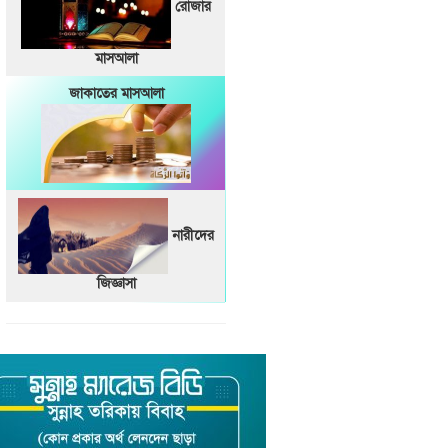
রোজার
মাসআলা
জাকাতের মাসআলা
নারীদের
জিজ্ঞাসা