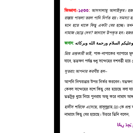
জিজ্ঞাসা–
১৫৩৩
:
আসসালামু আলাইকুম। হজর
রাস্তায় পাতলা তরল পানি নির্গত হয়। সমস্যা হ
মনে হতে থাকে কিছু একটা বের হচ্ছে। তখন 
নামাজ ছেড়ে দেব? জানালে উপকৃত হব। হজরতের 
জবাব:
عليكم السلام ورحمة الله وبركاته
প্রিয় প্রশ্নকারী ভাই,
পাক-নাপাকের ব্যাপারে মূল
যাবে, ততক্ষণ পর্যন্ত শুধু সন্দেহের বশবর্তী 
সুতরাং আপনার করণীয় হল–
আ
পনি নিশ্চয়তার উপর নির্ভর করবেন। যতক্ষণ প
কেবল সন্দেহের বশে কিছু বের হয়েছে বলা যা
ততটুকু ধুয়ে নিয়ে পুনরায় অজু করে নামায আ
হাদীস শরিফে এসেছে,
রাসূলুল্লাহ ﷺ-কে প্রশ্ন করা হয়েছিল, হে আল্লাহর রাসূল, যদি কোন ব্যক্তি সন্দেহ করে যে, তার
নামাযে কিছু বের হয়েছে। উত্তরে তিনি বলেন,
 يَجِدَ رِيحًا