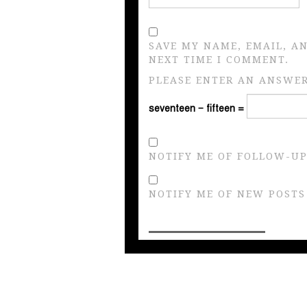
SAVE MY NAME, EMAIL, A
NEXT TIME I COMMENT.
PLEASE ENTER AN ANSWER 
seventeen − fifteen =
NOTIFY ME OF FOLLOW-UP
NOTIFY ME OF NEW POSTS