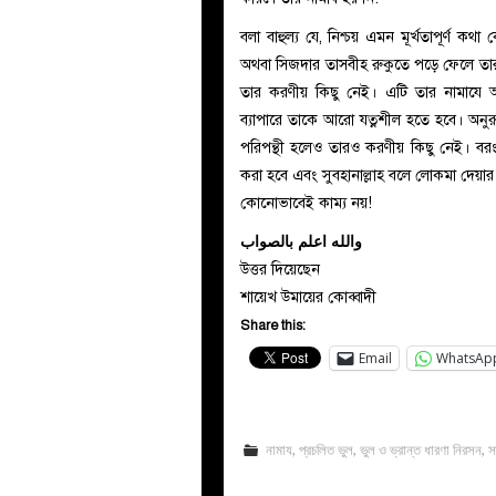
বলা বাহুল্য যে, নিশ্চয় এমন মূর্খতাপূর্ণ
অথবা সিজদার তাসবীহ রুকুতে পড়ে ফেলে তার ব্
তার করণীয় কিছু নেই। এটি তার নামাযে
ব্যাপারে তাকে আরো যত্নশীল হতে হবে। অনুরূপভ
পরিপন্থী হলেও তারও করণীয় কিছু নেই। বরং 
করা হবে এবং সুবহানাল্লাহ বলে লোকমা দেয়ার
কোনোভাবেই কাম্য নয়!
والله اعلم بالصواب
উত্তর দিয়েছেন
শায়েখ উমায়ের কোব্বাদী
Share this:
Email
WhatsAp
নামায
,
প্রচলিত ভুল
,
ভুল ও ভ্রান্ত ধারণা নিরসন
,
স