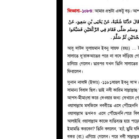
জিজ্ঞাসা–
১০৮৩
:
আমার প্রশ্নটা একটু বড়। আশ
 قَالَ حَدَّثَنَا شُعْبَةُ، عَنْ يَحْيَى بْنِ سَعِيدٍ، عَنْ
يه وسلم صَلَّى فَقَامَ فِي الرَّكْعَتَيْنِ فَسَبَّحُوا
َيْنِ ثُمَّ سَلَّمَ ‏.‏
আবূ দাউদ সুলায়মান ইবনু সায়ফ (রহঃ) … ইবনু 
সালাতে দু’রাকআতের পরে না বসে দাঁড়িয়ে গে
চালিয়ে গেলেন। তারপর যখন তিনি সালাতের
ফিরালেন।
সুনান নাসাঈ (ইফাঃ) -১১৮১সাহল ইবনু সা‘দ 
সামান্য বিবাদ ছিল। তাই নবী কারিম সাল্লাল্ল
আপস-মীমাংসা করে দেওয়ার জন্য সেখানে গেলেন
ওয়াসাল্লাম মসজিদে নববীতে এসে পৌঁছেননি। ব
ওয়াসাল্লাম তখনও এসে পৌঁছেননি।পরে বিলাল
আলাইহি ওয়াসাল্লাম কাজে ব্যতিব্যস্ত হয়ে
ইমামতি করবেন? তিনি বললেন, ‘হ্যাঁ, তুমি 
বকর (রা.) এগিয়ে গেলেন। পরে নবী সাল্লাল্