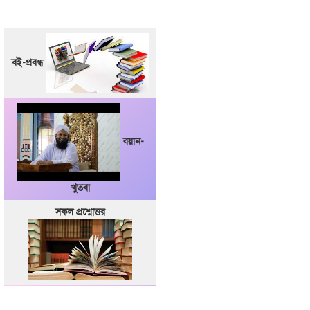
বই-প্রবন্ধ
বয়ান-
খুতবা
সকল প্রশ্নোত্তর