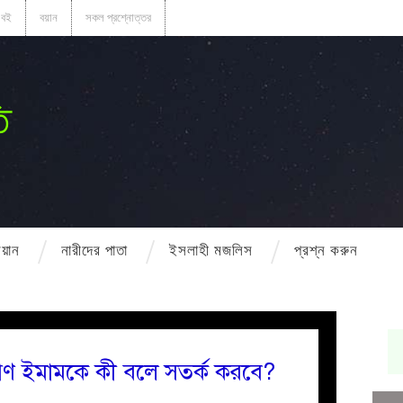
বই
বয়ান
সকল প্রশ্নোত্তর
ি
বয়ান
নারীদের পাতা
ইসলাহী মজলিস
প্রশ্ন করুন
দীগণ ইমামকে কী বলে সতর্ক করবে?