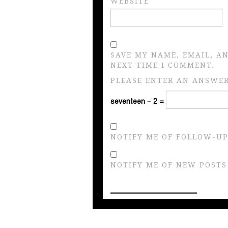
WEBSITE
SAVE MY NAME, EMAIL, A
NEXT TIME I COMMENT.
PLEASE ENTER AN ANSWER 
seventeen − 2 =
NOTIFY ME OF FOLLOW-UP
NOTIFY ME OF NEW POSTS