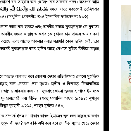
 তেত্রিশ বার তাহমীদ আর চৌত্রিশ বার তাকবীর পড়ব। অতঃপর আমি
وَاللهُ أ
سُبْحَانَ اللهِ وَالْحَمْدُ لِلَّهِ
বলবে, যাতে সবগুলোই তেত্রিশবার
৫৯৫) (আধুনিক প্রকাশনীঃ ৭৯৫ ইসলামিক ফাউন্ডেশনঃ ৮০৩)
াদা ভাবে বলা হয়েছে এবং তাসবীহ বলতে সুবহানাল্লাহ কে বুঝানো
 তাসবীহ বলতে আল্লাহু আকবার কে বুঝাতে চান তাহলে আমার কথা
াদিস রয়েছে এবং আল্লাহু আকবার বলার সরাসরি কোন হাদিস নেই, তার
রাসরি সুবহানাল্লাহ বলার হাদিস আছে সেখানে ঘুরিয়ে ফিরিয়ে আল্লাহু
ে আল্লাহু আকবার বলে লোকমা দেয়ার প্রতি উৎসাহ কোনো মুহাক্কিক
াল্লাহ বলে লোকমা দেয়া সুন্নত। হাদীস ও ফিকহের কিতাবাদিতে
। আল্লাহু আকবার বলে নয়। সুতরাং কোনো ভুলের ব্যাপারে ইমামকে
সুবহানাল্লাহই বলা উচিত। (শরহু মাআনিল আছার ১/২৯৪; নুখাবুল
ুল বুরহানী ২/২১৩; শরহুল মুনইয়া ৪৪৯)
ত সুন্নাত সম্পর্কে ইলম না থাকার কারণে ইমামের ভুল হলে আল্লাহু আকবার
ে হুকুম কী হবে? তখন কি এটা বলে হবে যে, উক্ত সুন্নাত ছেড়ে দেয়ার