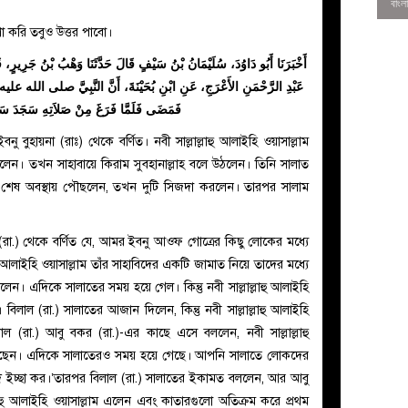
া করি তবুও উত্তর পাবো।
أَخْبَرَنَا أَبُو دَاوُدَ، سُلَيْمَانُ بْنُ سَيْفٍ قَالَ حَدَّثَنَا وَهْبُ بْنُ جَرِيرٍ،
عَبْدِ الرَّحْمَنِ الأَعْرَجِ، عَنِ ابْنِ بُحَيْنَةَ، أَنَّ النَّبِيَّ صلى الله عل
فَمَضَى فَلَمَّا فَرَغَ مِنْ صَلاَتِهِ سَجَدَ سَجْدَت
বুহায়না (রাঃ) থেকে বর্ণিত। নবী সাল্লাল্লাহু আলাইহি ওয়াসাল্লাম
লেন। তখন সাহাবায়ে কিরাম সুবহানাল্লাহ বলে উঠলেন। তিনি সালাত
 শেষ অবস্থায় পৌছলেন, তখন দুটি সিজদা করলেন। তারপর সালাম
(রা.) থেকে বর্ণিত যে, আমর ইবনু আওফ গোত্রের কিছু লোকের মধ্যে
াহু আলাইহি ওয়াসাল্লাম তাঁর সাহাবিদের একটি জামাত নিয়ে তাদের মধ্যে
0
। এদিকে সালাতের সময় হয়ে গেল। কিন্তু নবী সাল্লাল্লাহু আলাইহি
িলাল (রা.) সালাতের আজান দিলেন, কিন্তু নবী সাল্লাল্লাহু আলাইহি
 (রা.) আবু বকর (রা.)-এর কাছে এসে বললেন, নবী সাল্লাল্লাহু
 পড়েছেন। এদিকে সালাতেরও সময় হয়ে গেছে। আপনি সালাতে লোকদের
যদি ইচ্ছা কর।’তারপর বিলাল (রা.) সালাতের ইকামত বললেন, আর আবু
লাহু আলাইহি ওয়াসাল্লাম এলেন এবং কাতারগুলো অতিক্রম করে প্রথম