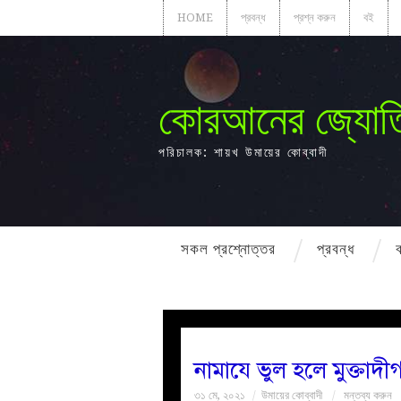
HOME
প্রবন্ধ
প্রশ্ন করুন
বই
কোরআনের জ্যোত
পরিচালক: শায়খ উমায়ের কোব্বাদী
সকল প্রশ্নোত্তর
প্রবন্ধ
নামাযে ভুল হলে মুক্তা
৩১ মে, ২০২১
উমায়ের কোব্বাদী
মন্তব্য করুন