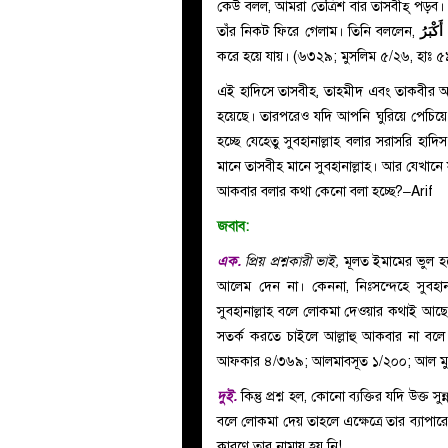
কেউ বলল, আমরা তেত্রিশ বার তাসবীহ্ পড়ব।
তাঁর নিকট ফিরে গেলাম। তিনি বললেন,
َكْبَرُ
করে হয়ে যায়। (৬৩২৯; মুসলিম ৫/২৬, হাঃ 
এই হাদিসে তাসবীহ, তাহমীদ এবং তাকবীর আল
হয়েছে। তারপরেও যদি আপনি ঘুরিয়ে পেচিয়ে
হচ্ছে যেহেতু সুবহানাল্লাহ বলার সরাসরি হ
মানে তাসবীহ মানে সুবহানাল্লাহ। আর যেখানে স
আকবার বলার কথা কেনো বলা হচ্ছে?–Arif
জবাব:
এক.
প্রিয় প্রশ্নকারী ভাই,
মূলত ইমামের ভুল হল
আলেম দেন না। কেননা, নিঃসন্দেহে সুবহান
সুবহানাল্লাহ বলে লোকমা দেওয়ার কথাই আছে
সতর্ক করতে চাইলে আল্লাহু আকবার না বলে 
আফকার ৪/৩৬৯; আলমাবসূত ১/২০০; আল মুহীত
দুই.
কিন্তু প্রশ্ন হল, কোনো ব্যক্তির যদি উক্
বলে লোকমা দেয় তাহলে এক্ষেত্রে তার ব্যাপার
কারণে তার নামায হয় নি!