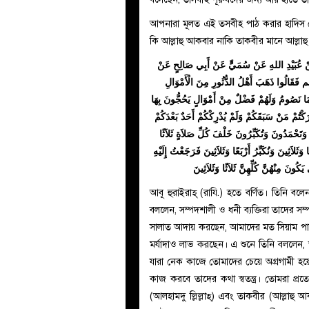
আপনারা মূলত এই তসবীহ পাঠ করার হাদিস দে
কি আল্লাহু আকবার নাকি তাকবীর মানে আল্লাহু
 عَنْ عُبَيْدِ اللهِ عَنْ سُمَيٍّ عَنْ أَبِي صَالِحٍ عَنْ
َقَالُوا ذَهَبَ أَهْلُ الدُّثُورِ مِنَ الْأَمْوَالِ
مَا نَصُومُ وَلَهُمْ فَضْلٌ مِنْ أَمْوَالٍ يَحُجُّونَ بِهَا
رَكْتُمْ مَنْ سَبَقَكُمْ وَلَمْ يُدْرِكْكُمْ أَحَدٌ بَعْدَكُمْ
َ وَتَحْمَدُونَ وَتُكَبِّرُونَ خَلْفَ كُلِّ صَلاَةٍ ثَلاَثًا
ًا وَثَلاَثِينَ وَنُكَبِّرُ أَرْبَعًا وَثَلاَثِينَ فَرَجَعْتُ إِلَيْهِ
ُونَ مِنْهُنَّ كُلِّهِنَّ ثَلاَثًا وَثَلاَثِينَ
আবূ হুরাইরাহ্ (রাযি.) হতে বর্ণিত। তিনি বলে
বললেন, সম্পদশালী ও ধনী ব্যক্তিরা তাদের সম্
সালাত আদায় করছেন, আমাদের মত সিয়াম পালন ক
মর্যাদাও লাভ করছেন। এ শুনে তিনি বললেন
যারা নেক কাজে তোমাদের চেয়ে অগ্রগামী হয়ে
কাজ করবে তাদের কথা স্বতন্ত্র। তোমরা প্রত্
(আলহামদু ল্লিল্লাহ্) এবং তাকবীর (আল্লাহু