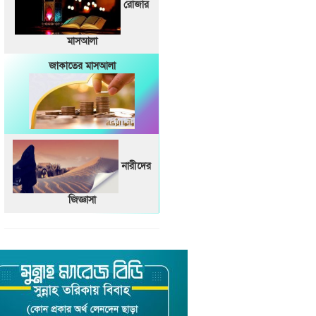
রোজার
মাসআলা
জাকাতের মাসআলা
নারীদের
জিজ্ঞাসা