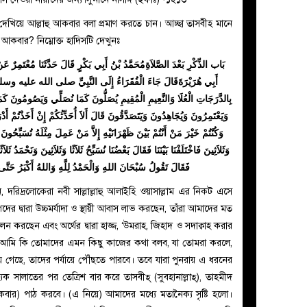
খিয়ে আল্লাহু আকবার বলা প্রমাণ করতে চান। আচ্ছা তাসবীহ মানে
 আকবার? নিম্নোক্ত হাদিসটি দেখুনঃ
بَاب الذِّكْرِ بَعْدَ الصَّلاَةِمُحَمَّدُ بْنُ أَبِي بَكْرٍ قَالَ حَدَّثَنَا مُعْتَمِرٌ
أَبِي هُرَيْرَةَقَالَ جَاءَ الْفُقَرَاءُ إِلَى النَّبِيِّ صلى الله عليه وسلم ف
بِالدَّرَجَاتِ الْعُلَا وَالنَّعِيمِ الْمُقِيمِ يُصَلُّونَ كَمَا نُصَلِّي وَيَصُومُونَ كَ
وَيَعْتَمِرُونَ وَيُجَاهِدُونَ وَيَتَصَدَّقُونَ قَالَ أَلاَ أُحَدِّثُكُمْ إِنْ أَخَذْتُمْ أَدْ
وَكُنْتُمْ خَيْرَ مَنْ أَنْتُمْ بَيْنَ ظَهْرَانَيْهِ إِلاَّ مَنْ عَمِلَ مِثْلَهُ تُسَبِّحُون
وَثَلاَثِينَ فَاخْتَلَفْنَا بَيْنَنَا فَقَالَ بَعْضُنَا نُسَبِّحُ ثَلاَثًا وَثَلاَثِينَ وَنَحْمَدُ ثَلاَث
فَقَالَ تَقُولُ سُبْحَانَ اللهِ وَالْحَمْدُ لِلَّهِ وَاللهُ أَكْبَرُ حَتَّى يَك
ন, দরিদ্রলোকেরা নবী সাল্লাল্লাহু আলাইহি ওয়াসাল্লাম এর নিকট এসে
পদের দ্বারা উচ্চমর্যাদা ও স্থায়ী আবাস লাভ করছেন, তাঁরা আমাদের মত
রছেন এবং অর্থের দ্বারা হাজ্জ, ‘উমরাহ, জিহাদ ও সদাক্বাহ করার
, আমি কি তোমাদের এমন কিছু কাজের কথা বলব, যা তোমরা করলে,
 গেছে, তাদের পর্যায়ে পৌঁছতে পারবে। তবে যারা পুনরায় এ ধরনের
যেক সালাতের পর তেত্রিশ বার করে তাসবীহ্ (সুবহানাল্লাহ্), তাহমীদ
 আকবার) পাঠ করবে। (এ নিয়ে) আমাদের মধ্যে মতানৈক্য সৃষ্টি হলো।