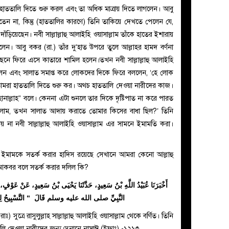
াততালি দিতে শুরু করল এবং তা অধিক মাত্রায় দিতে লাগলেন। আবু
েন না, কিন্তু (হাততালির কারণে) তিনি তাকিয়ে দেখতে পেলেন যে,
ে দাঁড়িয়েছেন। নবী সাল্লাল্লাহু আলাইহি ওয়াসাল্লাম তাঁকে হাতের ইশারায়
। আবু বকর (রা.) তাঁর দু’হাত উপরে তুলে আল্লাহর হামদ বর্ণনা
ে ফিরে এসে কাতারে শামিল হলেন।তখন নবী সাল্লাল্লাহু আলাইহি
েন এবং সালাত সমাপ্ত করে লোকদের দিকে ফিরে বললেন, ‘হে লোক
োমরা হাততালি দিতে শুরু কর। অথচ হাততালি দেওয়া নারীদের কাজ।
ানাল্লাহ” বলে। কেননা এটা শুনলে তার দিকে দৃষ্টিপাত না করে পারত
লাম, তখন সালাত আদায় করাতে তোমার কিসের বাধা ছিল?’ তিনি
য় না নবী সাল্লাল্লাহু আলাইহি ওয়াসাল্লাম এর সামনে ইমামতি করা।
বলে ইমামকে সতর্ক করার হাদিস রয়েছে সেখানে আমরা কেনো আল্লাহু
আকবর বলে সতর্ক করার দলিল কি?
أَخْبَرَنَا عُبَيْدُ اللَّهِ بْنُ سَعِيدٍ، حَدَّثَنَا يَحْيَى بْنُ سَعِيدٍ، عَنْ عَوْفٍ
النَّبِيِّ صلى الله عليه وسلم قَالَ ‏ “‏ التَّسْبِيحُ لِلرِّ
) সুত্রে রাসুলুল্লাহ সাল্লাল্লাহু আলাইহি ওয়াসাল্লাম থেকে বর্ণিত। তিনি
লি দেওয়া নারীদের জন্য।সুনানে নাসাঈ (ইফাঃ) -১২১৩