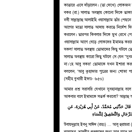
কাতারে এসে দাঁড়ালেন। (তা দেখে) লোকজন হ
বকর (রা.) সালাত অবস্থায় কোনো দিকে তাকাত
নবী সাল্লাল্লাহু আলাইহি ওয়াসাল্লাম তাঁর পেছন
আগের মতো সালাত আদায় করতে নির্দেশ দিলেন
করলেন। তারপর কিবলার দিকে মুখ রেখে পেছন
ওয়াসাল্লাম আগে বেড়ে লোকদের ইমামত করল
সকল! সালাত অবস্থায় তোমাদের কিছু ঘটলে ত
সালাত অবস্থায় কারো কিছু ঘটলে সে যেন “সুবহ
না।‘হে আবু বকর! তোমাকে যখন ইশারা কর
বললেন, ‘আবু কুহাফার পুত্রের জন্য শোভা পা
(সহীহ বুখারী ইফাঃ- ৬৫০)
আমার প্রশ্ন সরাসরি যেখানে সুবহানাল্লাহ 
আকবার বলে ইমামকে সতর্ক করবো? আল্লাহু 
، قَالَ حَدَّثَنِي مُحَمَّدٌ، عَنْ أَبِي هُرَيْرَةَ، عَنِ
جَالِ وَالتَّصْفِيقُ لِلنِّسَاءِ
উবায়দুল্লাহ ইবনু সাঈদ (রহঃ) … আবূ হুরায়রা (রাঃ
বলেছেন, তাসবীহ পূরুষদের জন্য আর হাতে তা