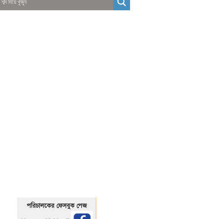
01325466920
1325466920
পরিচালকের ফেসবুক পেজ