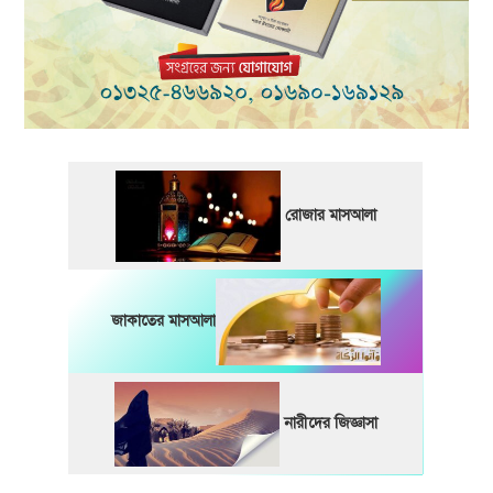
রোজার মাসআলা
জাকাতের মাসআলা
নারীদের জিজ্ঞাসা