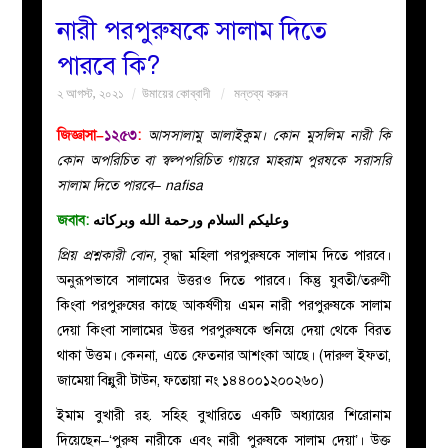
নারী পরপুরুষকে সালাম দিতে
বয়ান
পারবে কি?
২ আগস্ট, ২০২১
উমায়ের কোব্বাদী
মন্তব্য করুন
নারীদের
জিজ্ঞাসা–
১২৫৩
:
আসসালামু আলাইকুম। কোন মুসলিম নারী কি
পাতা
কোন অপরিচিত বা স্বল্পপরিচিত গায়রে মাহরাম পুরষকে সরাসরি
সালাম দিতে পারবে– nafisa
ইসলাহী
জবাব:
وعليكم السلام ورحمة الله وبركاته
মজলিস
প্রিয় প্রশ্নকারী বোন,
বৃদ্ধা মহিলা পরপুরুষকে সালাম দিতে পারবে।
অনুরূপভাবে সালামের উত্তরও দিতে পারবে। কিন্তু যুবতী/তরুণী
প্রশ্ন
কিংবা পরপুরুষের কাছে আকর্ষণীয় এমন নারী পরপুরুষকে সালাম
দেয়া কিংবা সালামের উত্তর পরপুরুষকে শুনিয়ে দেয়া থেকে বিরত
করুন
থাকা উত্তম। কেননা, এতে ফেতনার আশংকা আছে। (দারুল ইফতা,
জামেয়া বিন্নুরী টাউন, ফতোয়া নং ১৪৪০০১২০০২৬০)
ইমাম বুখারী রহ. সহিহ বুখারিতে একটি অধ্যায়ের শিরোনাম
দিয়েছেন–‘পুরুষ নারীকে এবং নারী পুরুষকে সালাম দেয়া’। উক্ত