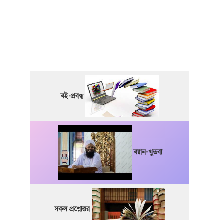
বই-প্রবন্ধ
বয়ান-খুতবা
সকল প্রশ্নোত্তর