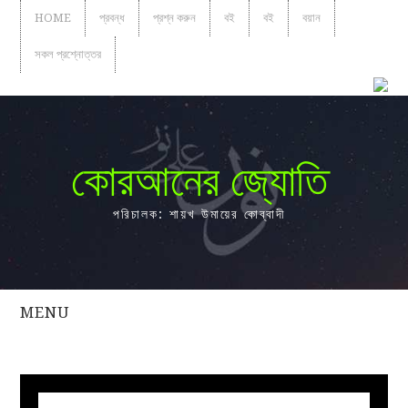
HOME
প্রবন্ধ
প্রশ্ন করুন
বই
বই
বয়ান
সকল প্রশ্নোত্তর
কোরআনের জ্যোতি
পরিচালক: শায়খ উমায়ের কোব্বাদী
MENU
সকল
প্রশ্নোত্তর
প্রবন্ধ