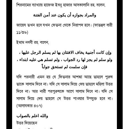
শিরনামের ব্যাখ্যায় হাফেজ ইবনু হাজার আসকালানি রহ. বলেন,
والمراد بجوازه أن يكون عند أمن الفتنة
জায়েয তখন হবে যখন ফেতনা থেকে নিরাপদ হবে। (ফাতহুল বারী
১১/৩৬)
ইমাম নববী রহ. বলেন,
وإن كانت أجنبية يخاف الافتتان بها لم يسلم الرجل عليها ،
ولو سلم لم يجز لها رد الجواب ، ولم تسلم هي عليه ابتداء ،
فإن سلمت لم تستحق جواباً
যদি পরনারী এমন হয় যে ,ফিতনার আশঙ্কা আছে তাহলে পুরুষ
তাকে সালাম দিবে না। যদি সে সালাম দিয়ে দেয় তাহলে মহিলা উত্তর
দিবে না। আর নারী পরপুরুষকে আগে সালাম দিবে না। যদি সে
সালাম দিয়ে দেয় তাহলে সে উত্তর পাওয়ার উপযুক্ত হবে না।
(আলাযকার ৪০৭)
والله اعلم بالصواب
উত্তর দিয়েছেন