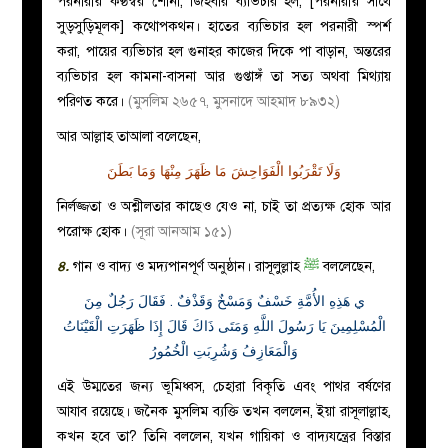
পরনারীর কণ্ঠস্বর শোনা, জিহবার ব্যভিচার হল, [পরনারীর সাথে
সুড়সুড়িমূলক] কথোপকথন। হাতের ব্যভিচার হল পরনারী স্পর্শ
করা, পায়ের ব্যভিচার হল গুনাহর কাজের দিকে পা বাড়ান, অন্তরের
ব্যভিচার হল কামনা-বাসনা আর গুপ্তাঙ্গঁ তা সত্য অথবা মিথ্যায়
পরিণত করে।
(মুসলিম ২৬৫৭, মুসনাদে আহমাদ ৮৯৩২)
আর আল্লাহ তাআলা বলেছেন,
وَلَا تَقْرَبُوا الْفَوَاحِشَ مَا ظَهَرَ مِنْهَا وَمَا بَطَنَ
নির্লজ্জতা ও অশ্লীলতার কাছেও যেও না, চাই তা প্রত্যক্ষ হোক আর
পরোক্ষ হোক।
(সূরা আনআম ১৫১)
৪.
গান ও বাদ্য ও মদ্যপানপূর্ণ অনুষ্ঠান।
রাসূলুল্লাহ
ﷺ
বললেছেন
,
ي هَذِهِ الأُمَّةِ خَسْفٌ وَمَسْخٌ وَقَذْفٌ‏ ‏.‏ فَقَالَ رَجُلٌ مِنَ
الْمُسْلِمِينَ يَا رَسُولَ اللَّهِ وَمَتَى ذَاكَ قَالَ
إِذَا
ظَهَرَتِ
الْقَيْنَاتُ
وَالْمَعَازِفُ
وَشُرِبَتِ
الْخُمُورُ
এই উম্মতের জন্য ভূমিধ্বস, চেহারা বিকৃতি এবং পাথর বর্ষণের
আযাব রয়েছে। জনৈক মুসলিম ব্যক্তি তখন বললেন, ইয়া রাসূলাল্লাহ,
কখন হবে তা? তিনি বললেন, যখন গায়িকা ও বাদ্যযন্ত্রের বিস্তার