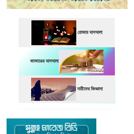
রোজার মাসআলা
জাকাতের মাসআলা
নারীদের জিজ্ঞাসা