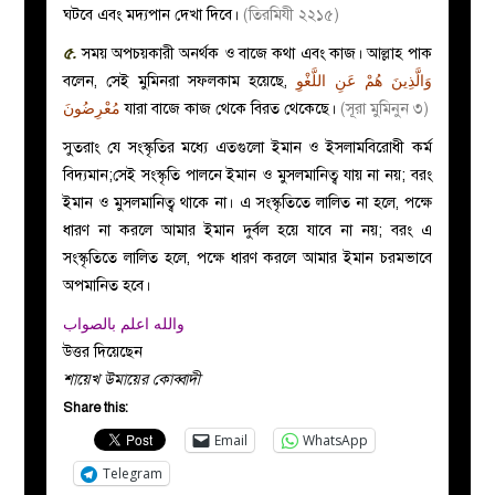
ঘটবে এবং মদ্যপান দেখা দিবে।
(তিরমিযী ২২১৫)
৫.
সময় অপচয়কারী অনর্থক ও বাজে কথা এবং কাজ। আল্লাহ পাক
বলেন, সেই মুমিনরা সফলকাম হয়েছে,
وَالَّذِينَ هُمْ عَنِ اللَّغْوِ
مُعْرِضُونَ
যারা বাজে কাজ থেকে বিরত থেকেছে।
(সূরা মুমিনুন ৩)
সুতরাং যে সংস্কৃতির মধ্যে এতগুলো ইমান ও ইসলামবিরোধী কর্ম
বিদ্যমান;সেই সংস্কৃতি পালনে ইমান ও মুসলমানিত্ব যায় না নয়; বরং
ইমান ও মুসলমানিত্ব থাকে না। এ সংস্কৃতিতে লালিত না হলে, পক্ষে
ধারণ না করলে আমার ইমান দুর্বল হয়ে যাবে না নয়; বরং এ
সংস্কৃতিতে লালিত হলে, পক্ষে ধারণ করলে আমার ইমান চরমভাবে
অপমানিত হবে।
والله اعلم بالصواب
উত্তর দিয়েছেন
শায়েখ উমায়ের কোব্বাদী
Share this:
Email
WhatsApp
Telegram