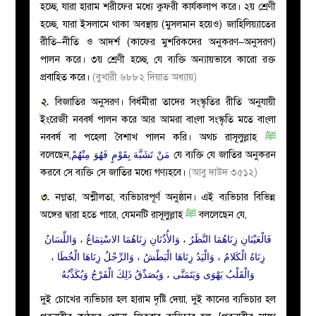
হচ্ছে, যারা হারাম শরীফের মধ্যে কুফরী কার্যকলাপ করে। ২য় শ্রেণী
হচ্ছে, যারা ইসলামে থাকা অবস্থায় (মুসলমান হয়েও) জাহিলিয়্যাতের
রীতি–নীতি ও আদর্শ (কাফের মুশরিকদের অনুকরণ–অনুসরণ)
পালন করে। ৩য় শ্রেণী হচ্ছে, যে ব্যক্তি অন্যায়ভাবে কারো রক্ত
প্রবাহিত করে।
(বুখারী ৬৮৮২ দিয়াত অধ্যায়)
২.
বিজাতির অনুসরণ। বির্ধমীরা তাদের সংস্কৃতির রীতি অনুযায়ী
ইংরেজী নববর্ষ পালন করে আর আমরা বাংলা সংস্কৃতি মতে বাংলা
নববর্ষ বা পহেলা বৈশাখ পালন করি। অথচ রাসূলুল্লাহ
ﷺ
বলেছেন,
مَنْ تَشَبَّهَ بِقَوْمٍ فَهُوَ مِنْهُمْ
যে ব্যক্তি যে জাতির অনুকরন
করবে সে ব্যক্তি সে জাতির মধ্যে গণ্যহবে।
(আবু দাউদ ৩৫১২)
৩.
নগ্নতা, অশ্লীলতা, ব্যভিচারপূর্ণ অনুষ্ঠান। এই ব্যভিচার বিভিন্ন
অঙ্গের দ্বারা হতে পারে, যেমনটি
রাসূলুল্লাহ
ﷺ
বললেছেন যে,
فَالْعَيْنَانِ زِنَاهُمَا النَّظَرُ ، وَالأُذُنَانِ زِنَاهُمَا الاسْتِمَاعُ ، وَاللِّسَانُ
زِنَاهُ الْكَلامُ ، وَالْيَدُ زِنَاهَا الْبَطْشُ ، وَالرِّجْلُ زِنَاهَا الْخُطَا ،
وَالْقَلْبُ يَهْوَى وَيَتَمَنَّى ، وَيُصَدِّقُ ذَلِكَ الْفَرْجُ وَيُكَذِّبُهُ
দুই চোখের ব্যভিচার হল হারাম দৃষ্টি দেয়া, দুই কানের ব্যভিচার হল