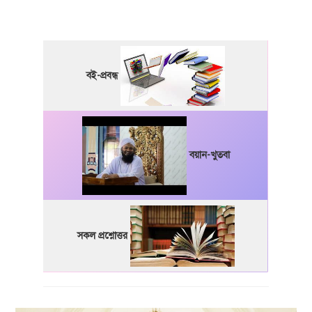
বই-প্রবন্ধ
বয়ান-খুতবা
সকল প্রশ্নোত্তর