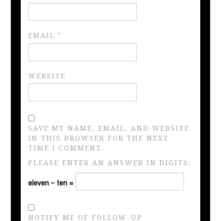
EMAIL
*
WEBSITE
SAVE MY NAME, EMAIL, AND WEBSITE
IN THIS BROWSER FOR THE NEXT
TIME I COMMENT.
PLEASE ENTER AN ANSWER IN DIGITS:
eleven − ten =
NOTIFY ME OF FOLLOW-UP