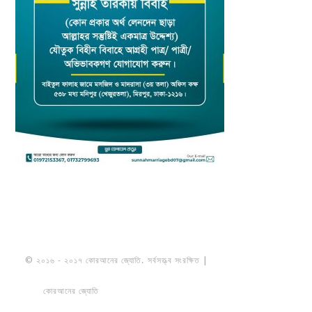
© ২০১৬ - ২০১৭ কোরআনের জ্যোতি. সর্বসত্ত্ব সংরক্ষিত |
মাওলানা উমায়ের কোব্বাদী
নকশবন্দী
কোরআনের জ্যোতি
তৈরি করেছে ডায়নামিক সলভারস বাংলাদেশ
PRIVACY
POLICY