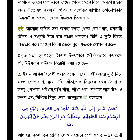
না থাকে তাহলে যারা জানে তাদের থেকে জেনে নিবে। অন্যথায় তার
জন্য উচিত হল, ইসলামী জীবন ও সংস্কৃতির ব্যাপারে কোনোপ্রকার
‘’মন্তব্য’’ ও ‘’বক্তব্য’’ থেকে নিজেকে বিরত রাখা।
দুই.
আলোচ্য ব্যক্তির উক্ত জঘন্য মন্তব্য থেকে বোঝা যায়, ইসলামী
জীবন ও সংস্কৃতি নিয়ে তার আগ্রহ থাকলেও তিনি এ দু’টি বিষয়ে
অজ্ঞতার মধ্যে আছেন কিংবা জেনে-বুঝে সত্যকে গোপন করছেন।
প্রকৃত সত্য হল,পহেলা বৈশাখ উদযাপনে মৌলিকভাবে কমপক্ষে
পাঁচটি ইসলাম ও ঈমান বিরোধী বিষয় রয়েছে–
১.
ঈমান-আকিদাবিরোধী প্রথার প্রচলন। যেমন, জীবজন্তুর মূর্তি নিয়ে
মঙ্গল শোভাযাত্রা, মুখে উল্কি আঁকা,শাঁখা-সিঁদুরের রংয়ে (সাদা ও
লাল) পোশাক পরিধান,রাখি বাঁধা, শাঁখা পরা, কপালে লাল টিপ ও
চন্দন এবং সিথিতে সিঁদুর দেয়া। রাসূলুল্লাহ
ﷺ
বলেছেন,
أَبْغَضُ النَّاسِ إِلَى اللَّهِ ثَلاَثَةٌ: مُلْحِدٌ فِي الحَرَمِ، وَمُبْتَغٍ فِي
الإِسْلاَمِ سُنَّةَ الجَاهِلِيَّةِ، وَمُطَّلِبُ دَمِ امْرِئٍ بِغَيْرِ حَقٍّ لِيُهَرِيقَ
دَمَهُ
আল্লাহর নিকট তিন শ্রেণীর লোক সবচেয়ে বেশী ঘৃণিত – ১ম শ্রেণী