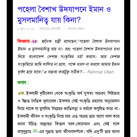
পহেলা বৈশাখ উদযাপনে ইমান ও
বয়ান
মুসলমানিত্ব যায় কিনা?
৯ জুন, ২০১৬
উমায়ের কোব্বাদী
মন্তব্য করুন
নারীদের
জিজ্ঞাসা–
২৪
:
জনৈক মন্ত্রী বলেছেন,”পহেলা বৈশাখ উদযাপনে
পাতা
ইমান ও মুসলমানিত্ব যায় না। বরং পহেলা বৈশাখ উদযাপনের মধ্য
দিয়ে বাংলাদেশ দেশজ সংস্কৃতির চর্চা করবে। আর দেশজ
ইসলাহী
সংস্কৃতিতে আমি লালিত না হলে, পক্ষে ধারণ না করলে আমার ইমান
দুর্বল হয়ে যাবে।”এ বক্তব্য কতটুকু সঠিক?
— Rahmat Ullah
মজলিস
জবাব :
প্রশ্ন
এক.
ইসলামী দৃষ্টিকোণ থেকে সংস্কৃতি অর্থ সুসভ্য আচরণ, শিষ্টাচার
ও উন্নত নৈতিক মূল্যবোধ। ইসলাম সেই সংস্কৃতি গ্রহণের অনুমোদন
করুন
দিয়ে থাকে যা মুসলিম উম্মাহর জাতিসত্ত্বা ও ধর্মকে কলুষিত করে না।
ইসলামী জীবন ও সংস্কৃতি নিয়ে যার এত আগ্রহ তার আগে ভাল করে
জানা উচিত আল্লাহর কিতাব আল-কোরআন এবং সেই সঙ্গে
রাসূলুল্লাহ
ﷺ
-এর সুন্নাহ তথা জীবনাদর্শকে। যদি এদু’টি তার জানা