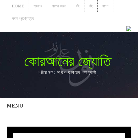
HOME
প্রবন্ধ
প্রশ্ন করুন
বই
বই
বয়ান
সকল প্রশ্নোত্তর
কোরআনের জ্যোতি
পরিচালক: শায়খ উমায়ের কোব্বাদী
MENU
সকল
প্রশ্নোত্তর
প্রবন্ধ