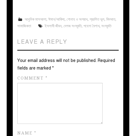
আধুনিক মাসআলা
,
ঈমান/আকিদা
,
গোনাহ ও অপরাধ
,
প্রচলিত ভুল
,
বিদআত
,
সামাজিকতা
ইসলামী জীবন
,
দেশজ সংস্কৃতি
,
পহেলা বৈশাখ
,
সংস্কৃতি
LEAVE A REPLY
Your email address will not be published.
Required
fields are marked
*
COMMENT
*
NAME
*