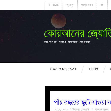
HOME
প্রবন্ধ
প্রশ্ন করুন
বই
কোরআনের জ্যোত
পরিচালক: শায়খ উমায়ের কোব্বাদী
সকল প্রশ্নোত্তর
প্রবন্ধ
পাঁচ বছরের ছুটে যাওয়া 
২৩ মে, ২০২১
উমায়ের কোব্বাদী
মন্তব্য করুন