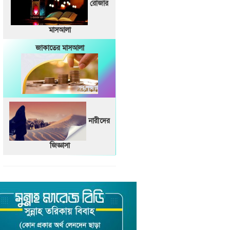
রোজার
মাসআলা
জাকাতের মাসআলা
নারীদের
জিজ্ঞাসা