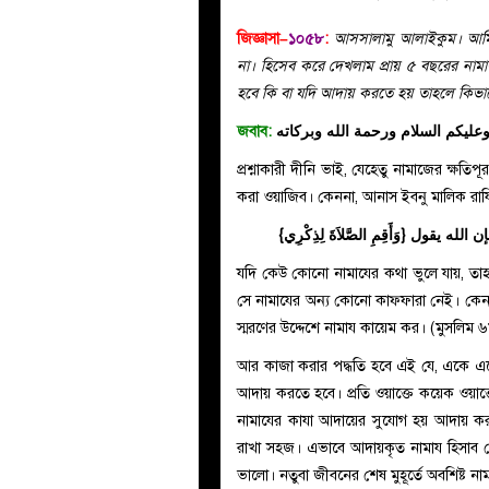
জিজ্ঞাসা–
১০৫৮
:
আসসালামু আলাইকুম। আমি
না। হিসেব করে দেখলাম প্রায় ৫ বছরের ন
হবে কি বা যদি আদায় করতে হয় তাহলে কিভাব
জবাব:
عليكم السلام ورحمة الله وبركاته
প্রশ্নাকারী দীনি ভাই, যেহেতু নামাজের ক্ষ
كَ فإن الله يقول {‏وَأَقِمِ الصَّلاَةَ لِذِكْرِي‏}‏
যদি কেউ কোনো নামাযের কথা ভুলে যায়, তা
স্মরণের উদ্দেশে নামায কায়েম কর। (মুসলিম 
আর কাজা করার পদ্ধতি হবে এই যে, একে এক
আদায় করতে হবে। প্রতি ওয়াক্তে কয়েক ওয়া
নামাযের কাযা আদায়ের সুযোগ হয় আদায় করা 
রাখা সহজ। এভাবে আদায়কৃত নামায হিসাব 
ভালো। নতুবা জীবনের শেষ মুহূর্তে অবশিষ্ট 