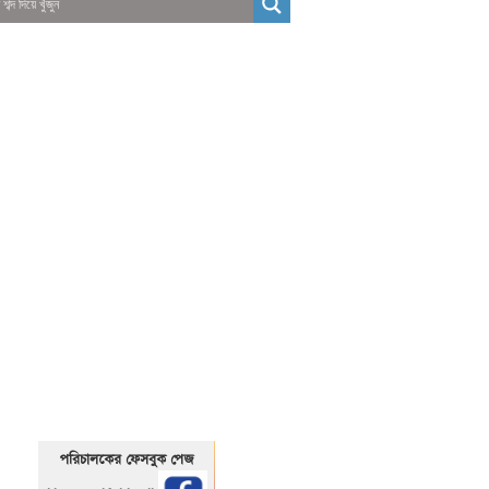
01325466920
1325466920
পরিচালকের ফেসবুক পেজ