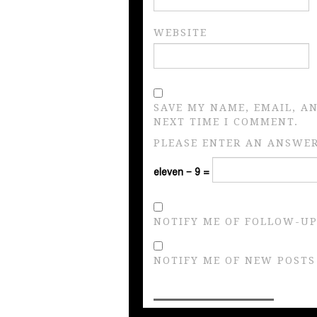
WEBSITE
SAVE MY NAME, EMAIL, A
NEXT TIME I COMMENT.
PLEASE ENTER AN ANSWER 
eleven − 9 =
NOTIFY ME OF FOLLOW-UP
NOTIFY ME OF NEW POSTS