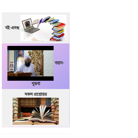
বই-প্রবন্ধ
বয়ান-
খুতবা
সকল প্রশ্নোত্তর