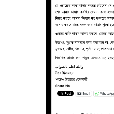
যে ওয়াক্তের কাযা আদায় করতে চাইবেন সে ও
শেষ নামায আদায় করছি। যেমন- কাযা হওয়া
নিয়ত করবে, আমার জিম্মায় যত ফজরের নামা
আদায় করবে যাতে সকল কাযা নামায পুরো হয়ে
এভাবে বাকি নামায আদায় করবে। যোহর, আছ
উল্লেখ্য, সুন্নাত নামাযের কাযা করা যায় ন
মুখতার, সাঈদ, খণ্ড : ২, পৃষ্ঠা : ৬৮; ফাতাওয়া 
বিস্তারিত জানার জন্য পড়ুন-
জিজ্ঞাসা নং–২০২
والله اعلم بالصواب
উত্তর দিয়েছেন
শায়েখ উমায়ের কোব্বাদী
Share this:
Email
WhatsAp