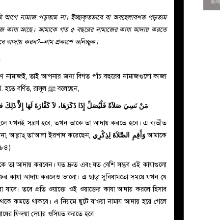
 আগে নামাজ পড়তাম না। ইচ্ছাকৃতভাবে বা অবহেলাবশত পড়তাম
ামাজ কাযা আছে। আমাকে গত ৫ বছরের নামাজের কাযা আদায় করতে
ে আদায় করব?–নাম প্রকাশে অনিচ্ছুক।
و
তিপূরণ নামাজই, তাই আপনার জন্য বিগত পাঁচ বছরের নামাজগুলো কাজা
করা ওয়াজিব। কেননা, আনাস ইবনু মালিক রাযি. হতে বর্ণিত, রাসূল ﷺ বলেছেন,
مَنْ نَسِيَ صَلاَةً فَلْيُصَلِّ إِذَا ذَكَرَهَا، لاَ كَفَّارَةَ لَهَا إِلاَّ ذَلِ
হলে যখনই স্মরণ হবে, তখন তাকে তা আদায় করতে হবে। এ ব্যতীত
وَأَقِمِ الصَّلاَةَ لِذِكْرِي
৬৮৪)
0
ে তা আদায় করবেন। যত দ্রুত এবং যত বেশি সম্ভব এই কাযাগুলো
ক্তের কাযা আদায় করলেও ভালো। এ ছাড়া সুবিধামতো সময়ে যখন যে
যাবে। তবে প্রতি ওয়াক্তে ওই ওয়াক্তের কাযা আদায় করলে হিসাব
থেকে কমতে থাকবে। এ নিয়মে ছুটে যাওয়া নামায আদায় হয়ে গেলে
নামাযের ফিদয়া দেয়ার ওসিয়ত করতে হবে।