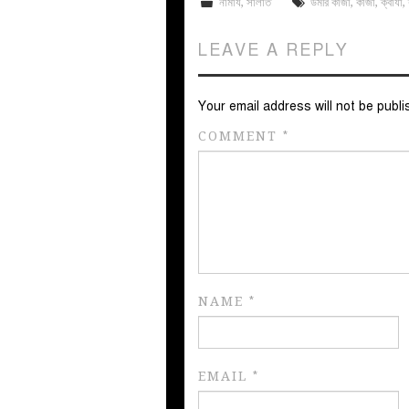
নামায
,
সালাত
উমরি কাজা
,
কাজা
,
ক্বাযা
,
LEAVE A REPLY
Your email address will not be publi
COMMENT
*
NAME
*
EMAIL
*