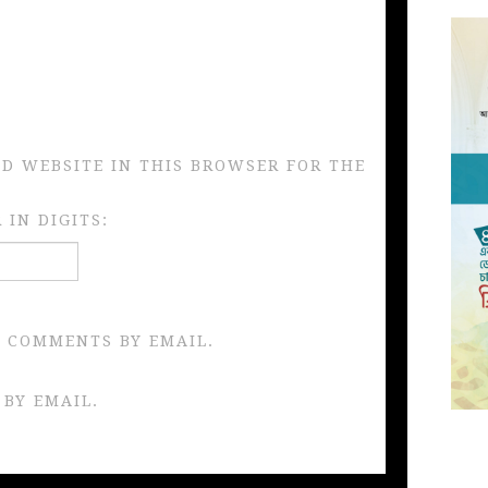
ND WEBSITE IN THIS BROWSER FOR THE
IN DIGITS:
 COMMENTS BY EMAIL.
 BY EMAIL.