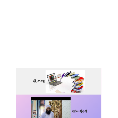
বই-প্রবন্ধ
বয়ান-খুতবা