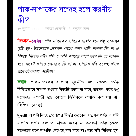
পাক-নাপাকের সন্দেহ হলে করণীয়
বয়ান
কী?
১০ জুলাই, ২০২২
উমায়ের কোব্বাদী
মন্তব্য করুন
নারীদের
জিজ্ঞাসা–
১৫২৫
:
পাক নাপাকের ব্যাপারে আমার মনে শুধু সন্দহের
পাতা
সৃষ্টি হয়। টয়লেটের দেয়ালে লেগে থাকা পানি নাপাক কি না এ
বিষয়ে নিশ্চিত নই। যদি এ পানি কাপড়ে লাগে তবে কি তা নাপাক
ইসলাহী
হয়ে যাবে? কাপড় লেগেছে কি না এ ব্যাপারে যদি সন্দেহ থাকে
তবে কী করব?–সাদিয়া।
মজলিস
জবাব:
পাক-নাপাকের ব্যাপারে মূলনীতি হল, যতক্ষণ পর্যন্ত
নিশ্চিতভাবে নাপাক হওয়ার বিষয়টি জানা না যাবে, ততক্ষণ পর্যন্ত শুধু
প্রশ্ন
সন্দেহের বশবর্তী হয়ে কোনো জিনিসকে নাপাক বলা যায় না।
(হিন্দিয়া: ১/৪৫)
করুন
সুতরাং আপনি নিশ্চয়তার উপর নির্ভর করবেন। যতক্ষণ পর্যন্ত আপনি
নাপাকি লাগার ব্যপারে নিশ্চিত হবেন না ততক্ষণ পর্যন্ত কেবল
সন্দেহের বশে নাপাকি লেগেছে বলা যাবে না। আর যদি নিশ্চিত হন,