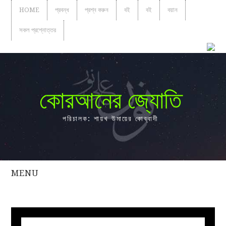
HOME
প্রবন্ধ
প্রশ্ন করুন
বই
বই
বয়ান
সকল প্রশ্নোত্তর
কোরআনের জ্যোতি
পরিচালক: শায়খ উমায়ের কোব্বাদী
MENU
সকল
প্রশ্নোত্তর
প্রবন্ধ