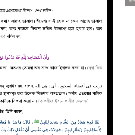
ামে গ্রহণযোগ্য কিনা?–শেখ ফরিদ।
কমাত্র আল্লাহ তাআলা। উদ্দেশ্য যা-ই হোক না কেন, আল্লাহ তাআলা
ননা, অন্য কাউকে সিজদা ভক্তির উদ্দেশ্যে হলে হারাম হবে। আর
। এর দলিল হল,
وَأَنَّ الْمَسَاجِدَ لِلَّهِ فَلَا تَدْعُوا مَعَ
াহ তাআলা। অতএব তোমরা তার সাথে কারো ইবাদত করো না।
(সূরা জিন
نزلت في أعضاء السجود ، أي : هي ل
0
আর কাউকে সিজদা করো না।
(তাফসীরে ইবনে কাসীর ৪/৬৭৬)
ণিত, তিনি বলেন,
لَمَّا قَدِمَ مُعَاذٌ مِنَ الشَّامِ سَجَدَ لِلنَّبِيِّ
ﷺ
قَالَ: مَا هَذَا يَا مُعَاذُ ؟
لِأَسَاقِفَتِهِمْ وَبَطَارِقَتِهِمْ ، فَوَدِدْتُ فِي نَفْسِي أَنْ نَفْعَلَ ذَلِكَ بِك