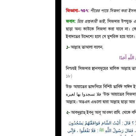
জিজ্ঞাসা–
৭৩৭
:
পীরের পায়ে সিজদা করা ইসল
জবাব:
প্রিয় প্রশ্নকারী ভাই,
সিজদার উপযুক্ত এ
ছাড়া অন্য কাউকে সিজদা করা যাবে না। কে
ইবাদতের উদ্দেশ্যে হলে সে মুশরিক হয়ে যাবে
১-
আল্লাহ তাআলা বলেন,
 اللَّهِ أَحَدًا
নিশ্চয়ই সিজদার স্থানসমূহের মালিক আল্ল
১৮)
উক্ত আয়াতের তাফসিরে বিশিষ্ট তাবিঈ সাঈদ ইবনু জুবাইর রহ. বলেন, له
فلا تسجدوا بها لغيره ‘উক্ত আয়াতের সিজদার স্থানসমূহ দ্বারা উদ্দেশ্য সিজদার অঙ্গপ্রত্যঙ্গ। অর্থাৎ এগুলোর মালিক
আল্লাহ। অতএব এগুলো দ্বারা আল্লাহ ছাড়া 
২-
আবদুল্লাহ্ ইবনু আবূ আওফা রাযি. থেকে বর্
،  قَالَ : أَتَيْتُ الشَّامَ فَوَافَقْتُهُمْ يَسْجُدُونَ
َ ، فَقَالَ رَسُولُ اللَّهِ
ﷺ
: فَلَا تَفْعَلُوا ، فَإِنِّي