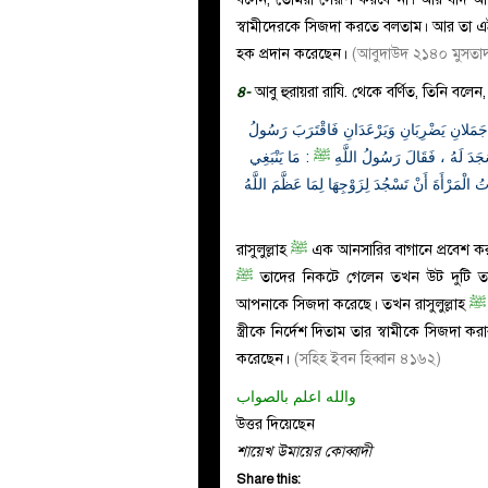
স্বামীদেরকে সিজদা করতে বলতাম। আর তা এইজন
হক প্রদান করেছেন।
(আবুদাউদ ২১৪০ মুসতা
৪-
আবু হুরায়রা রাযি. থেকে বর্ণিত, তিনি বলেন,
َمَلانِ يَضْرِبَانِ وَيَرْعَدَانِ فَاقْتَرَبَ رَسُولُ
جَدَ لَهُ ، فَقَالَ رَسُولُ اللَّهِ
ﷺ
: مَا يَنْبَغِي
ُ الْمَرْأَةَ أَنْ تَسْجُدَ لِزَوْجِهَا لِمَا عَظَّمَ اللَّهُ
রাসুলুল্লাহ
ﷺ
এক আনসারির বাগানে প্রবেশ করল
ﷺ
তাদের নিকটে গেলেন তখন উট দুটি তাদ
আপনাকে সিজদা করেছে। তখন রাসুলুল্লাহ
ﷺ
স্ত্রীকে নির্দেশ দিতাম তার স্বামীকে সিজদা 
করেছেন।
(সহিহ ইবন হিব্বান ৪১৬২)
والله اعلم بالصواب
উত্তর দিয়েছেন
শায়েখ উমায়ের কোব্বাদী
Share this: