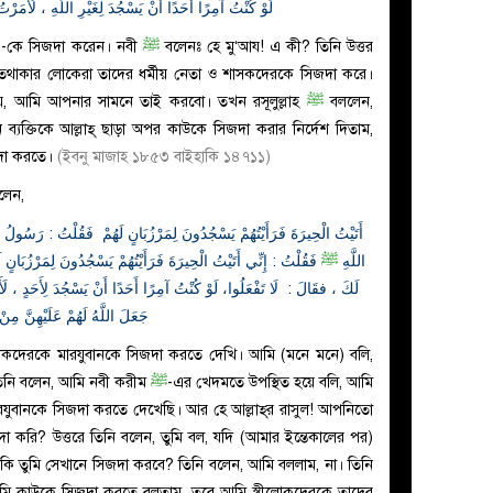
لَوْ كُنْتُ آمِرًا أَحَدًا أَنْ يَسْجُدَ لِغَيْرِ اللَّهِ ، لَأَمَرْتُ
-কে সিজদা করেন। নবী
ﷺ
বলেনঃ হে মু‘আয! এ কী? তিনি উত্তর
 তথাকার লোকেরা তাদের ধর্মীয় নেতা ও শাসকদেরকে সিজদা করে।
, আমি আপনার সামনে তাই করবো। তখন রসূলুল্লাহ
ﷺ
বললেন,
যক্তিকে আল্লাহ্ ছাড়া অপর কাউকে সিজদা করার নির্দেশ দিতাম,
িজদা করতে।
(ইবনু মাজাহ ১৮৫৩ বাইহাকি ১৪৭১১)
লেন,
أَتَيْتُ الْحِيرَةَ فَرَأَيْتُهُمْ يَسْجُدُونَ لِمَرْزُبَانٍ لَهُمْ فَقُلْتُ : رَسُولُ ال
اللَّهِ
ﷺ
فَقُلْتُ : إِنِّي أَتَيْتُ الْحِيرَةَ فَرَأَيْتُهُمْ يَسْجُدُونَ لِمَرْزُبَانٍ 
لَكَ ، فقَالَ : لَا تَفْعَلُوا، لَوْ كُنْتُ آمِرًا أَحَدًا أَنْ يَسْجُدَ لِأَحَدٍ ، لَأَ
جَعَلَ اللَّهُ لَهُمْ عَلَيْهِنَّ مِن
দেরকে মারযুবানকে সিজদা করতে দেখি। আমি (মনে মনে) বলি,
িনি বলেন, আমি নবী করীম
ﷺ
-এর খেদমতে উপস্থিত হয়ে বলি, আমি
ুবানকে সিজদা করতে দেখেছি। আর হে আল্লাহ্‌র রাসুল! আপনিতো
রি? উত্তরে তিনি বলেন, তুমি বল, যদি (আমার ইন্তেকালের পর)
ি তুমি সেখানে সিজদা করবে? তিনি বলেন, আমি বললাম, না। তিনি
ি কাউকে সিজদা করতে বলতাম, তবে আমি স্ত্রীলোকদেরকে তাদের