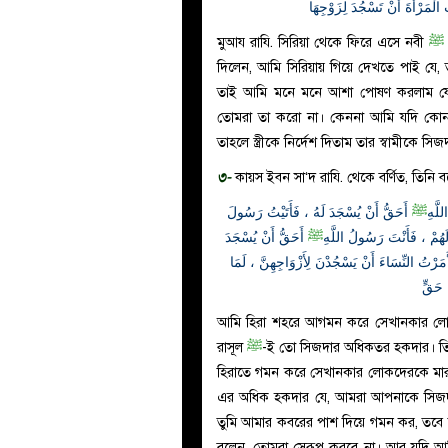
 الْمَرْأَةَ أَنْ تَسْجُدَ لِزَوْجِهَا
মুআয রাযি. সিরিয়া থেকে ফিরে এসে নবী
ﷺ
দিলেন, আমি সিরিয়ায় গিয়ে দেখতে পাই যে,
তাই আমি মনে মনে আশা পোষণ করলাম যে
তোমরা তা করো না। কেননা আমি যদি কোন ব্
তাহলে স্ত্রীকে নির্দেশ দিতাম তার স্বামীকে স
৩-
কায়স ইবন সা‘দ রাযি. থেকে বর্ণিত, তিনি ব
لَّهِ
ﷺ
أَحَقُّ أَنْ يُسْجَدَ لَهُ ، فَأَتَيْتُ رَسُولَ
لَهُمْ ، فَأَنْتَ رَسُولُ اللَّهِ
ﷺ
أَحَقُّ أَنْ يُسْجَدَ
مَرْتُ النِّسَاءَ أَنْ يَسْجُدْنَ لِأَزْوَاجِهِنَّ ، لَمَا
ْ حَقٍّ
আমি হিরা শহরে আগমন করে সেখানকার লোক
রাসূল
ﷺ
-ই তো সিজদার অধিকতর হকদার। ত
হিরাতে গমন করে সেখানকার লোকদেরকে মারয
এর অধিক হকদার যে, আমরা আপনাকে সিজদা ক
তুমি আমার কবরের পাশ দিয়ে গমন কর, তবে ক
বলেন, তোমরা সেরূপ করবে না। আর যদি আম