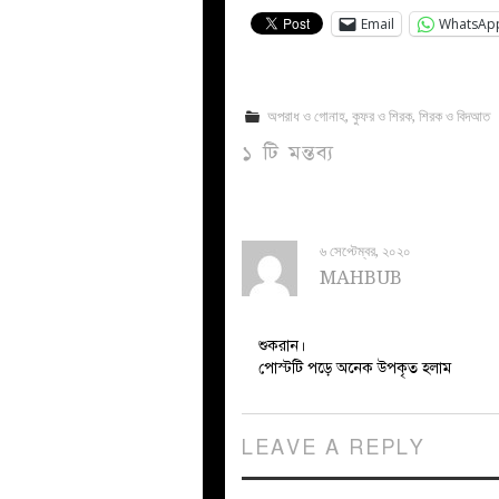
Email
WhatsAp
অপরাধ ও গোনাহ
,
কুফর ও শিরক
,
শিরক ও বিদআত
১ টি মন্তব্য
৬ সেপ্টেম্বর, ২০২০
MAHBUB
শুকরান।
পোস্টটি পড়ে অনেক উপকৃত হলাম
LEAVE A REPLY