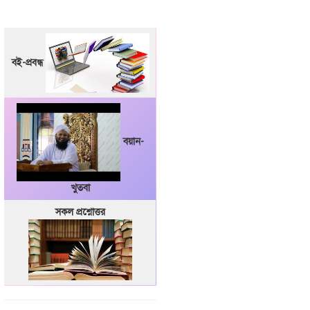
বই-প্রবন্ধ
বয়ান-
খুতবা
সকল প্রশ্নোত্তর