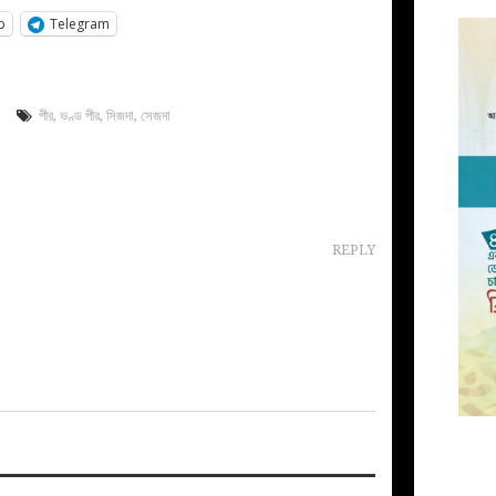
p
Telegram
পীর
,
ভণ্ড পীর
,
সিজদা
,
সেজদা
REPLY