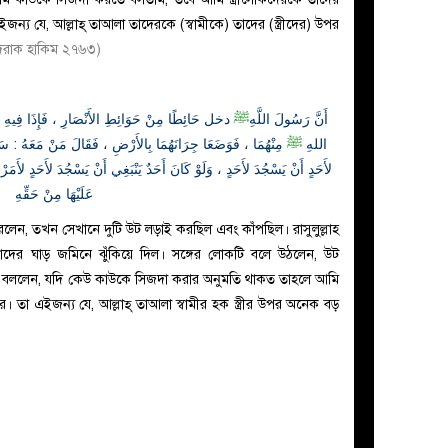
্য যে, আল্লাহ্ তাআলা তাদেরকে (স্বামীকে) তাদের (স্ত্রীদের) উপর
দরাক হাকিম ২৭৬৩)
أَنَّ رَسُولَ اللَّهِ
ﷺ
دخل حَائِطًا مِنْ حَوَائِطِ الأَنْصَارِ ، فَإِذَا فِيهِ ج
اللهِ
ﷺ
مِنْهُمَا ، فَوَضَعَا جِرَانَهُمَا بِالأَرْضِ ، فَقَالَ مَنْ مَعَهُ : سَ
لأَحَدٍ أَنْ يَسْجُدَ لأَحَدٍ ، وَلَوْ كَانَ أَحَدٌ يَنْبَغِي أَنْ يَسْجُدَ لأَحَدٍ لأَمَرْت
عَلَيْهَا مِنْ حَقِّهِ
েন, তখন সেখানে দুটি উট লড়াই করছিল এবং কাঁপছিল। রাসুলুল্লাহ
ের ঘাড় জমিনে ঝুঁকিয়ে দিল। সঙ্গের লোকটি বলে উঠলেন, উট
বললেন, যদি কেউ কাউকে সিজদা করার অনুমতি থাকত তাহলে আমি
করার। তা এইজন্য যে, আল্লাহ্ তাআলা স্বামীর হক স্ত্রীর উপর অনেক বড়