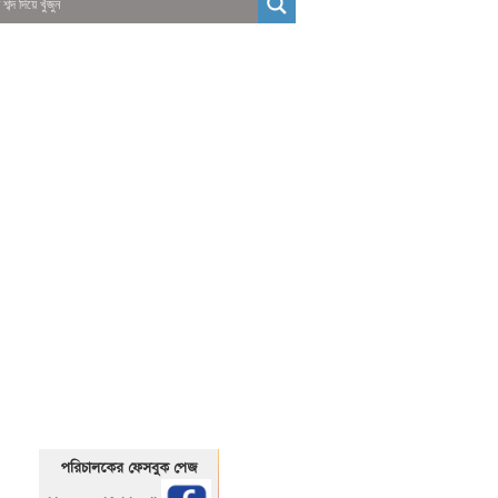
01325466920
1325466920
পরিচালকের ফেসবুক পেজ