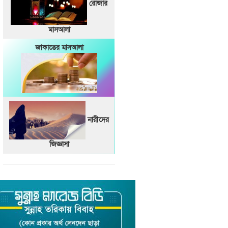
রোজার
মাসআলা
জাকাতের মাসআলা
নারীদের
জিজ্ঞাসা