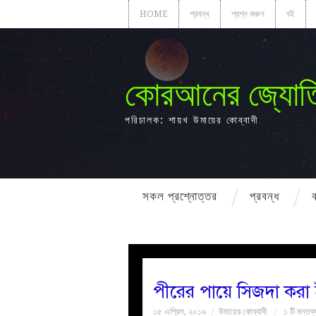
HOME
প্রবন্ধ
প্রশ্ন করুন
বই
কোরআনের জ্যোত
পরিচালক: শায়খ উমায়ের কোব্বাদী
সকল প্রশ্নোত্তর
প্রবন্ধ
পীরের পায়ে সিজদা করা 
১৫ এপ্রিল, ২০১৯
উমায়ের কোব্বাদী
১ টি মন্তব্