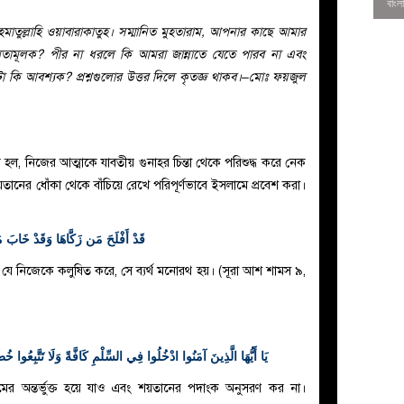
তুল্লাহি ওয়াবারাকাতুহ। সম্মানিত মুহতারাম, আপনার কাছে আমার
ি বাধ্যতামূলক? পীর না ধরলে কি আমরা জান্নাতে যেতে পারব না এবং
া কি আবশ্যক? প্রশ্নগুলোর উত্তর দিলে কৃতজ্ঞ থাকব।–মোঃ ফয়জুল
 হল, নিজের আত্মাকে যাবতীয় গুনাহর চিন্তা থেকে পরিশুদ্ধ করে নেক
নের ধোঁকা থেকে বাঁচিয়ে রেখে পরিপূর্ণভাবে ইসলামে প্রবেশ করা।
قَدْ أَفْلَحَ مَن زَكَّاهَا وَقَدْ خَابَ 
যে নিজেকে কলুষিত করে, সে ব্যর্থ মনোরথ হয়। (সূরা আশ শামস ৯,
0
يَا أَيُّهَا الَّذِينَ آمَنُوا ادْخُلُوا فِي السِّلْمِ كَافَّةً وَلَا تَتَّبِعُوا خُط
ামের অন্তর্ভুক্ত হয়ে যাও এবং শয়তানের পদাংক অনুসরণ কর না।