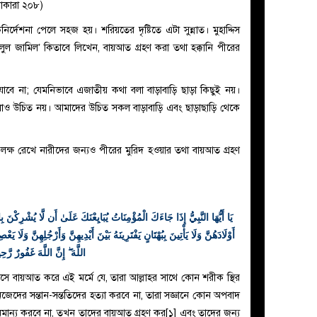
 বাকারা ২০৮)
্দেশনা পেলে সহজ হয়। শরিয়তের দৃষ্টিতে এটা সুন্নাত। মুহাদ্দিস
ওলুল জামিল’ কিতাবে লিখেন, বায়আত গ্রহণ করা তথা হক্কানি পীরের
া যাবে না; যেমনিভাবে এজাতীয় কথা বলা বাড়াবাড়ি ছাড়া কিছুই নয়।
লাও উচিত নয়। আমাদের উচিত সকল বাড়াবাড়ি এবং ছাড়াছাড়ি থেকে
তি লক্ষ রেখে নারীদের জন্যও পীরের মুরিদ হওয়ার তথা বায়আত গ্রহণ
يَا أَيُّهَا النَّبِيُّ إِذَا جَاءَكَ الْمُؤْمِنَاتُ يُبَايِعْنَكَ عَلَىٰ أَن لَّا يُشْرِكْنَ بِا
أَوْلَادَهُنَّ وَلَا يَأْتِينَ بِبُهْتَانٍ يَفْتَرِينَهُ بَيْنَ أَيْدِيهِنَّ وَأَرْجُلِهِنَّ وَلَا
اللَّهَ ۖ إِنَّ اللَّهَ غَفُورٌ رَّحِ
এসে বায়আত করে এই মর্মে যে, তারা আল্লাহর সাথে কোন শরীক স্থির
নিজেদের সন্তান-সন্ততিদের হত্যা করবে না, তারা সজ্ঞানে কোন অপবাদ
অমান্য করবে না, তখন তাদের বায়আত গ্রহণ কর[১] এবং তাদের জন্য