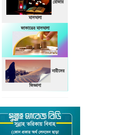
রোজার
মাসআলা
জাকাতের মাসআলা
নারীদের
জিজ্ঞাসা