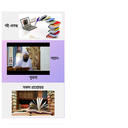
বই-প্রবন্ধ
বয়ান-
খুতবা
সকল প্রশ্নোত্তর