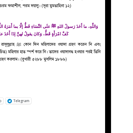
াহ চরম ক্ষমাশীল, পরম দয়ালু। (সূরা মুমতাহিনা ১২)
وَاللَّهِ، ما أَخَذَ رَسولُ اللهِ ﷺ علَى النِّسَاءِ قَطُّ إلَّا بما أَمَرَهُ 
كَفَّ امْرَأَةٍ قَطُّ، وَكانَ يقولُ لهنَّ إذَا أَخَذَ عليهن
া গ্রহণ করেন নি এবং
্রহণ করলাম। (বুখারী ৫২৮৮ মুসলিম ১৮৬৬)
p
Telegram