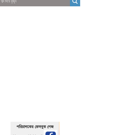
01325466920
1325466920
পরিচালকের ফেসবুক পেজ