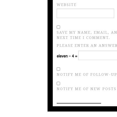
WEBSITE
SAVE MY NAME, EMAIL, A
NEXT TIME I COMMENT.
PLEASE ENTER AN ANSWER 
eleven − 4 =
NOTIFY ME OF FOLLOW-UP
NOTIFY ME OF NEW POSTS