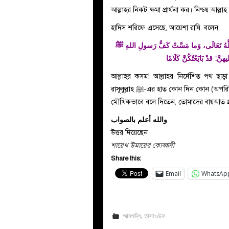
আল্লাহর নিকট ক্ষমা প্রার্থনা কর। নিশ্চয় আল্ল
হাদিস শরিফে এসেছে, আয়েশা রাযি. বলেন,
اللَّهُ تَعَالَى، وَما مَسَّتْ كَفُّ رَسولِ اللهِ ﷺ
َّ: قدْ بَايَعْتُكُنَّ كَلَامًا
আল্লাহর কসম! আল্লাহর নির্দেশিত পথ ছাড়া রাসূলুল্লাহ ﷺ কোন দিন মহিলাদের ওয়াদ
রাসূলুল্লাহ ﷺ-এর হাত কোন দিন কোন (অপরিচিত) মহিলার হাত স্পর্শ করে নি। তাদের ওয়াদাবদ্ধ হওয়ার পরই তিনি
মৌখিকভাবে বলে দিতেন, তোমাদের বায়আত গ
والله أعلم بالصواب
উত্তর দিয়েছেন
শায়েখ উমায়ের কোব্বাদী
Share this:
Email
WhatsAp
আত্মশুদ্ধি
,
তাসাওউফ