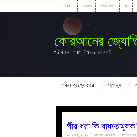
HOME
প্রবন্ধ
প্রশ্ন করুন
বই
কোরআনের জ্যোত
পরিচালক: শায়খ উমায়ের কোব্বাদী
সকল প্রশ্নোত্তর
প্রবন্ধ
পীর ধরা কি বাধ্যতামূলক?
২০ জুলাই, ২০২২
উমায়ের কোব্বাদী
মন্তব্য কর