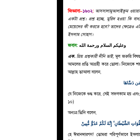
জিজ্ঞাসা–
১৬০২
:
আসসালামুআলাইকুম ওয়ারাহমা
একটা প্রশ্ন। প্রশ্ন হচ্ছে, মুরিদ হওয়া ক
মেয়েদের কী করতে হবে? তাদের ক্ষেত্রেও এট
ইসলাম সোহাগ।
জবাব:
وعليكم السلام ورحمة الله
এক.
প্রিয় প্রশ্নকারী দীনি ভাই,
মূল জরুরি বিষয়
আমলের প্রতি আগ্রহী করে তোলা। নিজেকে শয়তা
আল্লাহ তাআলা বলেন,
مَن دَسَّاهَا
যে নিজেকে শুদ্ধ করে, সেই সফলকাম হয় এবং 
১০)
অন্যত্র তিনি বলেন,
ُوَاتِ الشَّيْطَانِ ۚ إِنَّهُ لَكُمْ عَدُوٌّ مُّبِينٌ
হে ঈমানদারগণ! তোমরা পরিপূর্ণভাবে ইসল