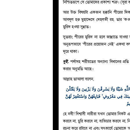
নিশ্চিতরূপে সে তোমাদের প্রকাশ্য শত্রু। (সূরা
আর উক্ত বিষয়টা একজন হক্কানি পীরের দিকনির
আবদূল হক্ব মুহাদ্দেসে দেহলভী রহ. তার ‘ক
মুরিদ হওয়া সুন্নাত।
সুতরাং পীরের মুরিদ না হলে জান্নাতে যাওয়
অনুরূপভাবে ‘পীরের প্রয়োজন নেই’ একথা ব
দূরে থাকা।
দুই.
পর্দাসহ শরীয়তের অন্যান্য বিধানের প্র
করার অনুমতি আছে।
আল্লাহ তাআলা বলেন,
للَّهِ شَيْئًا وَلَا يَسْرِقْنَ وَلَا يَزْنِينَ وَلَا يَقْتُلْنَ
 يَعْصِينَكَ فِي مَعْرُوفٍ ۙ فَبَايِعْهُنَّ وَاسْتَغْفِرْ لَهُنَّ
يمٌ
হে নবী! বিশ্বাসী নারীরা যখন তোমার নিকট 
করবে না, চুরি করবে না, ব্যভিচার করবে না, 
রচনা করে রটাবে না এবং সৎকার্যে তোমাকে 