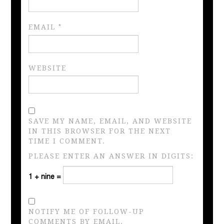
EMAIL
*
WEBSITE
SAVE MY NAME, EMAIL, AND WEBSITE
IN THIS BROWSER FOR THE NEXT
TIME I COMMENT.
PLEASE ENTER AN ANSWER IN DIGITS:
1 + nine =
NOTIFY ME OF FOLLOW-UP
COMMENTS BY EMAIL.