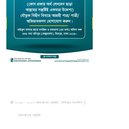
© ২০১৬ - ২০১৭ কোরআনের জ্যোতি. সর্বসত্ত্ব সংরক্ষিত |
মাওলানা উমায়ের কোব্বাদী
নকশবন্দী
কোরআনের জ্যোতি
তৈরি করেছে ডায়নামিক সলভারস বাংলাদেশ
PRIVACY
POLICY