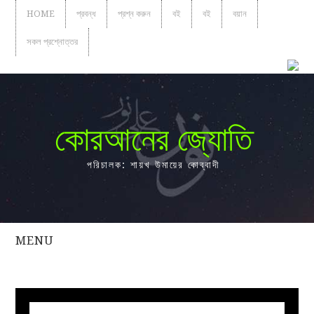
HOME
প্রবন্ধ
প্রশ্ন করুন
বই
বই
বয়ান
সকল প্রশ্নোত্তর
কোরআনের জ্যোতি
পরিচালক: শায়খ উমায়ের কোব্বাদী
MENU
সকল
প্রশ্নোত্তর
প্রবন্ধ