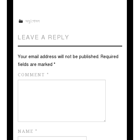
অযু/গোসল
LEAVE A REPLY
Your email address will not be published.
Required
fields are marked
*
COMMENT
*
NAME
*