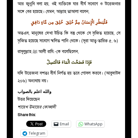
আর জুনুবি বলা হয়, ওই ব্যক্তিকে যার বীর্য সবেগে ও উত্তেজনার
সঙ্গে বের হয়েছে। যেমন, আল্লাহ তাআলা বলেন,
فَلْيَنظُرِ الْإِنسَانُ مِمَّ خُلِقَ خُلِقَ مِن مَّاءٍ دَافِقٍ
অতএব, মানুষের দেখা উচিত কি বস্তু থেকে সে সৃজিত হয়েছে, সে
সৃজিত হয়েছে সবেগে স্খলিত পানি থেকে। (সূরা আত্ব-তারিক্ব ৫, ৬)
রাসূলুল্লাহ ﷺ আলী রাযি.-কে বলেছিলেন,
فَإِذَا فَضَخْتَ الْمَاءَ فَاغْتَسِلْ
যদি উত্তেজনা বশতঃ বীর্য নির্গত হয় তবে গোসল করবে। (আবুদাউদ
২০৬) অন্যথায় নয়।
والله اعلم بالصواب
উত্তর দিয়েছেন
শায়েখ উমায়ের কোব্বাদী
Share this:
Email
WhatsApp
Telegram