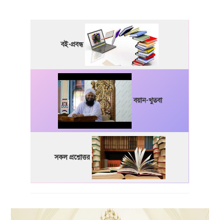
বই-প্রবন্ধ
বয়ান-খুতবা
সকল প্রশ্নোত্তর