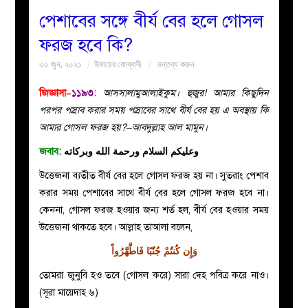
পেশাবের সঙ্গে বীর্য বের হলে গোসল
বয়ান
ফরজ হবে কি?
৩০ জুন, ২০২১
উমায়ের কোব্বাদী
মন্তব্য করুন
নারীদের
জিজ্ঞাসা–
১১৯৩
:
আসসালামুআলাইকুম। হুজুর! আমার কিছুদিন
পাতা
পরপর পস্রাব করার সময় পস্রাবের সাথে বীর্য বের হয় এ অবস্থায় কি
আমার গোসল ফরজ হয়?–আবদুল্লাহ আল মামুন।
ইসলাহী
জবাব:
وعليكم السلام ورحمة الله وبركاته
মজলিস
উত্তেজনা ব্যতীত বীর্য বের হলে গোসল ফরজ হয় না। সুতরাং পেশাব
করার সময় পেশাবের সাথে বীর্য বের হলে গোসল ফরজ হবে না।
প্রশ্ন
কেননা, গোসল ফরজ হওয়ার জন্য শর্ত হল, বীর্য বের হওয়ার সময়
উত্তেজনা থাকতে হবে। আল্লাহ তাআলা বলেন,
করুন
وَإِن كُنتُمْ جُنُبًا فَاطَّهَّرُواْ
তোমরা জুনুবি হও তবে (গোসল করে) সারা দেহ পবিত্র করে নাও।
(সূরা মায়েদাহ ৬)