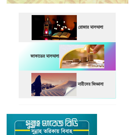
রোজার মাসআলা
জাকাতের মাসআলা
নারীদের জিজ্ঞাসা