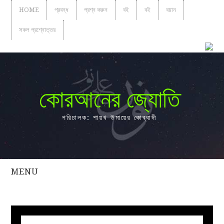
HOME
প্রবন্ধ
প্রশ্ন করুন
বই
বই
বয়ান
সকল প্রশ্নোত্তর
কোরআনের জ্যোতি
পরিচালক: শায়খ উমায়ের কোব্বাদী
MENU
সকল
প্রশ্নোত্তর
প্রবন্ধ