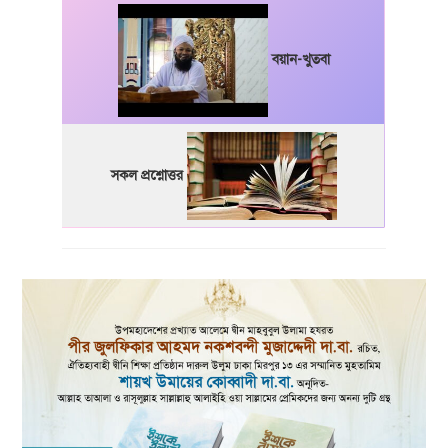
বয়ান-খুতবা
সকল প্রশ্নোত্তর