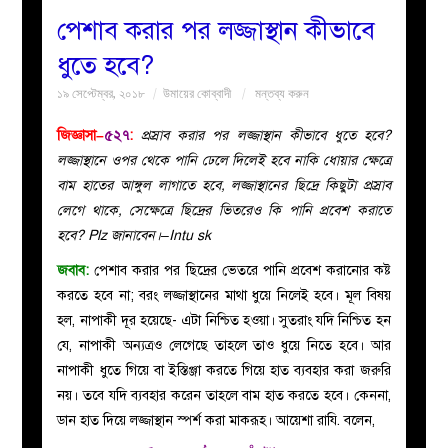
পেশাব করার পর লজ্জাস্থান কীভাবে
বয়ান
ধুতে হবে?
১৯ সেপ্টেম্বর, ২০১৮
উমায়ের কোব্বাদী
মন্তব্য করুন
নারীদের
জিজ্ঞাসা–
৫২৭
:
প্রস্রাব করার পর লজ্জাস্থান কীভাবে ধুতে হবে?
পাতা
লজ্জাস্থানে ওপর থেকে পানি ঢেলে দিলেই হবে নাকি ধোয়ার ক্ষেত্রে
বাম হাতের আঙ্গুল লাগাতে হবে, লজ্জাস্থানের ছিদ্রে কিছুটা প্রস্রাব
ইসলাহী
লেগে থাকে, সেক্ষেত্রে ছিদ্রের ভিতরেও কি পানি প্রবেশ করাতে
হবে? Plz জানাবেন।–Intu sk
মজলিস
জবাব:
পেশাব করার পর ছিদ্রের ভেতরে পানি প্রবেশ করানোর কষ্ট
করতে হবে না; বরং লজ্জাস্থানের মাথা ধুয়ে নিলেই হবে। মূল বিষয়
প্রশ্ন
হল, নাপাকী দূর হয়েছে- এটা নিশ্চিত হওয়া। সুতরাং যদি নিশ্চিত হন
যে, নাপাকী অন্যত্রও লেগেছে তাহলে তাও ধুয়ে নিতে হবে। আর
করুন
নাপাকী ধুতে গিয়ে বা ইস্তিঞ্জা করতে গিয়ে হাত ব্যবহার করা জরুরি
নয়। তবে যদি ব্যবহার করেন তাহলে বাম হাত করতে হবে। কেননা,
ডান হাত দিয়ে লজ্জাস্থান স্পর্শ করা মাকরূহ। আয়েশা রাযি. বলেন,