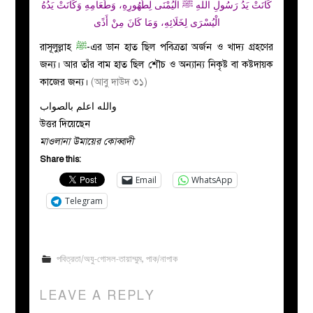
كَانَتْ يَدُ رَسُولِ اللهِ ﷺ الْيُمْنَى لِطُهُورِهِ، وَطَعَامِهِ وَكَانَتْ يَدُهُ
الْيُسْرَى لِخَلَائِهِ، وَمَا كَانَ مِنْ أَذًى
রাসূলুল্লাহ
ﷺ
-এর ডান হাত ছিল পবিত্রতা অর্জন ও খাদ্য গ্রহণের
জন্য। আর তাঁর বাম হাত ছিল শৌচ ও অন্যান্য নিকৃষ্ট বা কষ্টদায়ক
কাজের জন্য।
(আবু দাউদ ৩১)
والله اعلم بالصواب
উত্তর দিয়েছেন
মাওলানা উমায়ের কোব্বাদী
Share this:
Email
WhatsApp
Telegram
পবিত্রতা/অযু-গোসল-তায়াম্মুম
,
পাক/নাপাক
LEAVE A REPLY