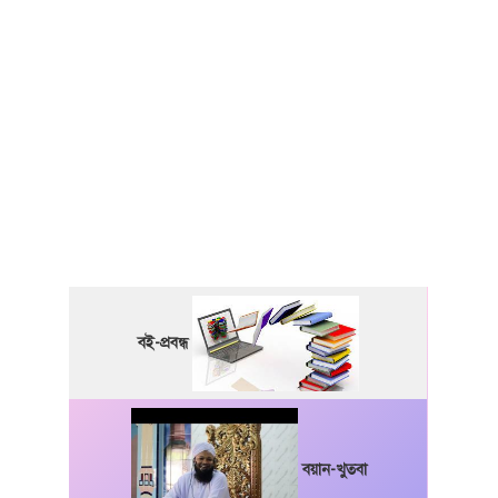
বই-প্রবন্ধ
বয়ান-খুতবা