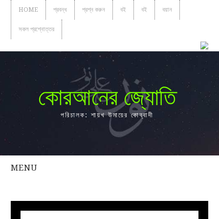
HOME
প্রবন্ধ
প্রশ্ন করুন
বই
বই
বয়ান
সকল প্রশ্নোত্তর
কোরআনের জ্যোতি
পরিচালক: শায়খ উমায়ের কোব্বাদী
MENU
সকল
প্রশ্নোত্তর
প্রবন্ধ