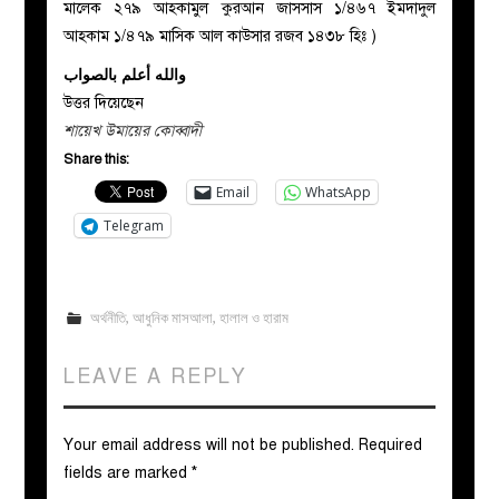
মালেক ২৭৯ আহকামুল কুরআন জাসসাস ১/৪৬৭ ইমদাদুল
আহকাম ১/৪৭৯ মাসিক আল কাউসার রজব ১৪৩৮ হিঃ )
والله أعلم بالصواب
উত্তর দিয়েছেন
শায়েখ উমায়ের কোব্বাদী
Share this:
Email
WhatsApp
Telegram
অর্থনীতি
,
আধুনিক মাসআলা
,
হালাল ও হারাম
LEAVE A REPLY
Your email address will not be published.
Required
fields are marked
*