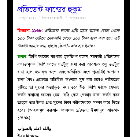
প্রভিডেন্ট ফান্ডের হুকুম
বয়ান
১৩ জুন, ২০২১
উমায়ের কোব্বাদী
মন্তব্য করুন
নারীদের
জিজ্ঞাসা–
১১৩৮
:
প্রভিডেন্ট ফান্ডে প্রতি মাসে আমার বেতন থেকে
১০০ টাকা কাটলে কোম্পানি থেকে ১০০ টাকা জমা করা হয়। এই
পাতা
টাকাটা আমার জন্য হালাল কিনা?–আকতার ইমাম।
জবাব:
জিপি ফান্ডের ব্যাপারে মুফতিগণ বলেন, সরকারী প্রতিষ্ঠানের
ইসলাহী
বাধ্যতামূলক জিপি ফান্ডে যতটুকু জমা করা আবশ্যক শুধু ততটুকু
রাখা হলে জমাকৃত অংশ এবং অতিরিক্ত অংশ পুরোটাই আপনার
মজলিস
জন্য বৈধ। এক্ষেত্রে অতিরিক্ত অংশকে সুদ বলা হলেও শরীয়তের
দৃষ্টিতে তা সুদের অন্তর্র্ভুক্ত নয়। তবে উক্ত জিপি ফান্ডে স্বেচ্ছায়
প্রশ্ন
কর্তন করানো জায়েয নেই। যদি কেউ স্বেচ্ছায় টাকা কর্তন করে
তাহলে তার উপর প্রাপ্ত সুদের টাকা গরীবদেরকে সদকা করে দিতে
করুন
হবে। (আহকামুল কুরআন জাসসাস ১/৪৬৭; ইমদাদুল আহকাম
১/৪৭৯)
والله اعلم بالصواب
উত্তর দিয়েছেন