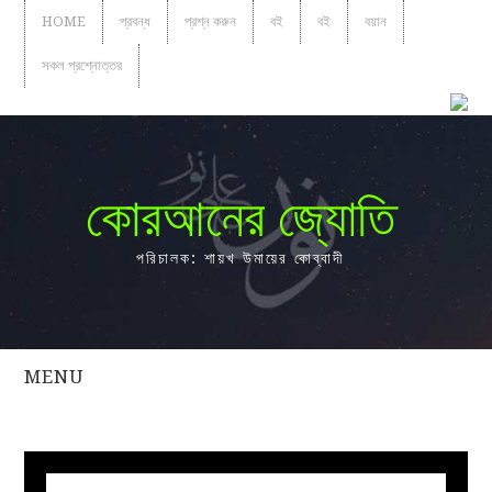
HOME
প্রবন্ধ
প্রশ্ন করুন
বই
বই
বয়ান
সকল প্রশ্নোত্তর
কোরআনের জ্যোতি
পরিচালক: শায়খ উমায়ের কোব্বাদী
MENU
সকল
প্রশ্নোত্তর
প্রবন্ধ