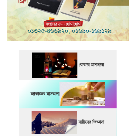
রোজার মাসআলা
জাকাতের মাসআলা
নারীদের জিজ্ঞাসা