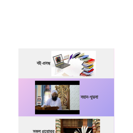
বই-প্রবন্ধ
বয়ান-খুতবা
সকল প্রশ্নোত্তর