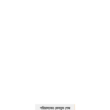
01325466920
পরিচালকের ফেসবুক পেজ