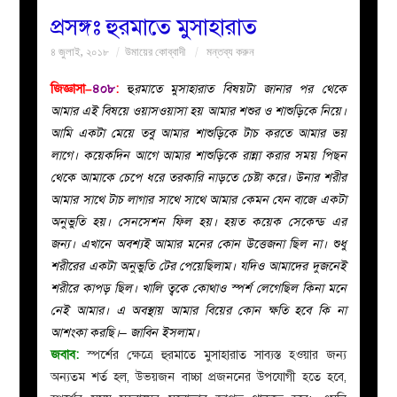
প্রসঙ্গঃ হুরমাতে মুসাহারাত
বয়ান
৪ জুলাই, ২০১৮
উমায়ের কোব্বাদী
মন্তব্য করুন
নারীদের
জিজ্ঞাসা–
৪০৮
:
হু
রমাতে মুসাহারাত বিষয়টা জানার পর থেকে
আমার এই বিষয়ে ওয়াসওয়াসা হয় আমার শশুর ও শাশুড়িকে নিয়ে।
পাতা
আমি একটা মেয়ে তবু আমার শাশুড়িকে টাচ করতে আমার ভয়
লাগে। কয়েকদিন আগে আমার শাশুড়িকে রান্না করার সময় পিছন
ইসলাহী
থেকে আমাকে চেপে ধরে তরকারি নাড়তে চেষ্টা করে। উনার শরীর
আমার সাথে টাচ লাগার সাথে সাথে আমার কেমন যেন বাজে একটা
মজলিস
অনুভুতি হয়। সেনসেশন ফিল হয়। হয়ত কয়েক সেকেন্ড এর
জন্য। এখানে অবশ্যই আমার মনের কোন উত্তেজনা ছিল না। শুধু
প্রশ্ন
শরীরের একটা অনুভুতি টের পেয়েছিলাম। যদিও আমাদের দুজনেই
শরীরে কাপড় ছিল। খালি ত্বকে কোথাও স্পর্শ লেগেছিল কিনা মনে
করুন
নেই আমার। এ অবস্থায় আমার বিয়ের কোন ক্ষতি হবে কি না
আশংকা করছি।– জাবিন ইসলাম।
জবাব:
স্পর্শের ক্ষেত্রে
হুরমাতে মুসাহারাত
সাব্যস্ত
হওয়ার জন্য
অন্যতম শর্ত হল, উভয়জন বাচ্চা প্রজননের উপযোগী হতে হবে,