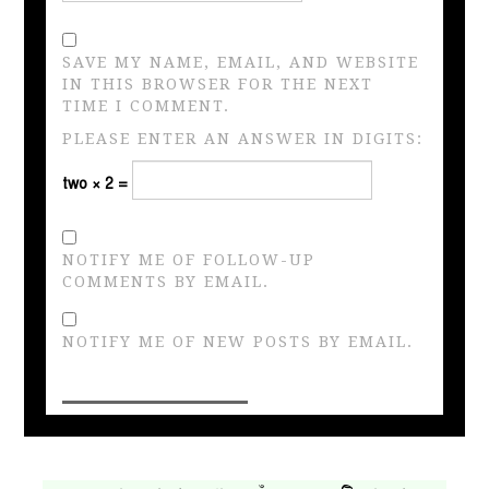
SAVE MY NAME, EMAIL, AND WEBSITE
IN THIS BROWSER FOR THE NEXT
TIME I COMMENT.
PLEASE ENTER AN ANSWER IN DIGITS:
two × 2 =
NOTIFY ME OF FOLLOW-UP
COMMENTS BY EMAIL.
NOTIFY ME OF NEW POSTS BY EMAIL.