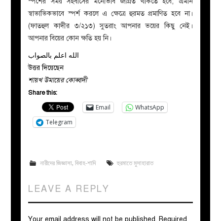
স্পর্শের সময় সহবাসের মনোভাব জাগ্রত থাকতে হবে; এমনি
স্বাভাভিকভাবে স্পর্শ করলে এ ক্ষেত্রে হুরমত প্রমাণিত হবে না।
(ফাতহুল কাদীর ৩/২১৩)
সুতরাং আপনার ভয়ের কিছু নেই।
আপনার বিয়ের কোন ক্ষতি হয় নি
।
الله اعلم بالصواب
উত্তর দিয়েছেন
শায়খ উমায়ের কোব্বাদী
Share this:
Email
WhatsApp
Telegram
নারীদের জিজ্ঞাসা
,
বিবাহ-শাদি
হুরমাতে মুসাহারাত
LEAVE A REPLY
Your email address will not be published.
Required