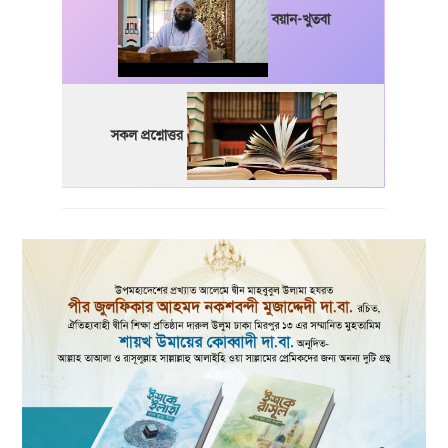
বয়ান-খুতবা
সকল প্রশ্নোত্তর