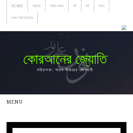
HOME
প্রবন্ধ
প্রশ্ন করুন
বই
বই
বয়ান
সকল প্রশ্নোত্তর
কোরআনের জ্যোতি
পরিচালক: শায়খ উমায়ের কোব্বাদী
MENU
সকল
প্রশ্নোত্তর
প্রবন্ধ